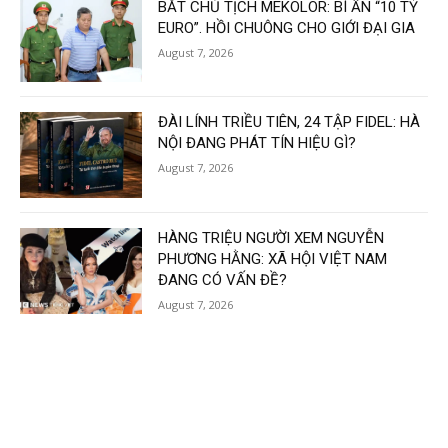
BẮT CHỦ TỊCH MEKOLOR: BÍ ẨN “10 TỶ
EURO”. HỒI CHUÔNG CHO GIỚI ĐẠI GIA
August 7, 2026
ĐÀI LÍNH TRIỀU TIÊN, 24 TẬP FIDEL: HÀ
NỘI ĐANG PHÁT TÍN HIỆU GÌ?
August 7, 2026
HÀNG TRIỆU NGƯỜI XEM NGUYỄN
PHƯƠNG HẰNG: XÃ HỘI VIỆT NAM
ĐANG CÓ VẤN ĐỀ?
August 7, 2026