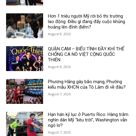
Hơn 1 triệu người Mỹ rời bỏ thị trường
lao động: Điều gì đang đẩy cuộc khủng
hoảng lên đỉnh điểm?
August 8, 2026
QUẬN CAM – BIỂU TÌNH ĐẦY KHÍ THẾ
CHỐNG CA NÔ VIỆT CỘNG QUỐC
THIÊN
August 8, 2026
Phương Hằng gây bão mạng, Phường
kiểu mẫu XHCN của Tô Lâm đi về đâu?
August 7, 2026
Hạn hán kỷ lục ở Puerto Rico: Hàng trăm
nghìn dân Mỹ “kêu trời”, Washington vẫn
ngó lơ?
August 7, 2026