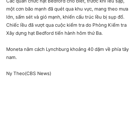
Các quan chức hạt Bedford cho biết, trước khi lều sập,
một cơn bão mạnh đã quét qua khu vực, mang theo mưa
lớn, sấm sét và gió mạnh, khiến cấu trúc lều bị sụp đổ.
Chiếc lều đã vượt qua cuộc kiểm tra do Phòng Kiểm tra
Xây dựng hạt Bedford tiến hành hôm thứ Ba.
Moneta nằm cách Lynchburg khoảng 40 dặm về phía tây
nam.
Ny Theo(CBS News)