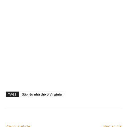
TAGS
Sập lều nhà thờ ở Virginia
Previous article
Next article