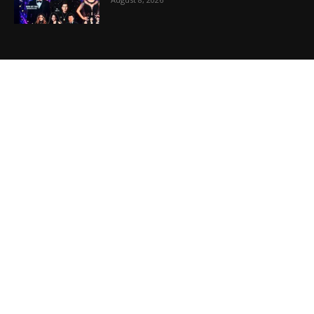
VIDEO MỚI NHẤT
Phương Hằng gây bão mạng, Phường kiểu
mẫu XHCN của Tô Lâm đi về đâu?
August 7, 2026
Vụ án tham nhũng Sheng Thao – David
Duong đi về đâu? Mô hình XHCN của Tô
Lâm bao giờ sẽ thành?
August 5, 2026
Khủng hoảng kim cương vàng Việt Nam
August 5, 2026