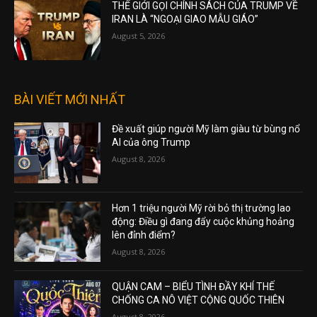
THẾ GIỚI GỌI CHÍNH SÁCH CỦA TRUMP VỀ
IRAN LÀ “NGOẠI GIAO MẪU GIÁO”
August 5, 2026
BÀI VIẾT MỚI NHẤT
Đề xuất giúp người Mỹ làm giàu từ bùng nổ
AI của ông Trump
August 8, 2026
Hơn 1 triệu người Mỹ rời bỏ thị trường lao
động: Điều gì đang đẩy cuộc khủng hoảng
lên đỉnh điểm?
August 8, 2026
QUẬN CAM – BIỂU TÌNH ĐẦY KHÍ THẾ
CHỐNG CA NÔ VIỆT CỘNG QUỐC THIÊN
August 8, 2026