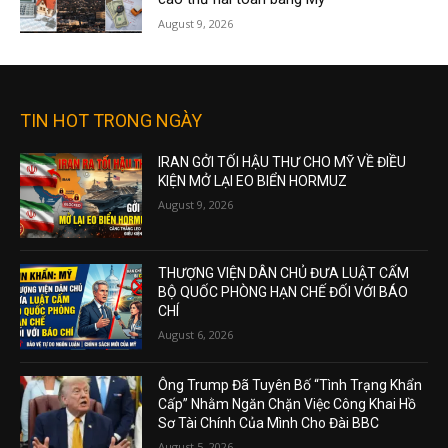
August 9, 2026
TIN HOT TRONG NGÀY
IRAN GỞI TỐI HẬU THƯ CHO MỸ VỀ ĐIỀU
KIỆN MỞ LẠI EO BIỂN HORMUZ
August 9, 2026
THƯỢNG VIỆN DÂN CHỦ ĐƯA LUẬT CẤM
BỘ QUỐC PHÒNG HẠN CHẾ ĐỐI VỚI BÁO
CHÍ
August 6, 2026
Ông Trump Đã Tuyên Bố “Tình Trạng Khẩn
Cấp” Nhằm Ngăn Chặn Việc Công Khai Hồ
Sơ Tài Chính Của Mình Cho Đài BBC
August 5, 2026