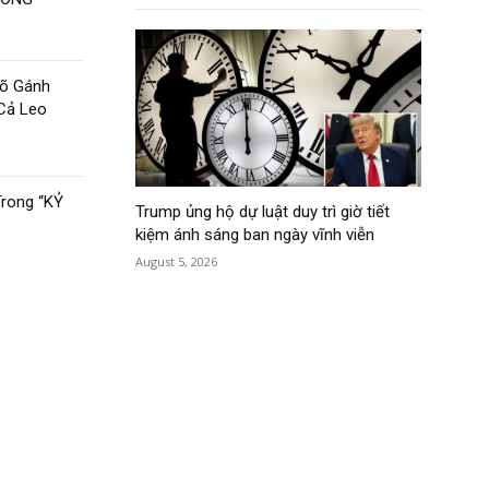
õ Gánh
 Cả Leo
rong “KỶ
Trump ủng hộ dự luật duy trì giờ tiết
kiệm ánh sáng ban ngày vĩnh viễn
August 5, 2026