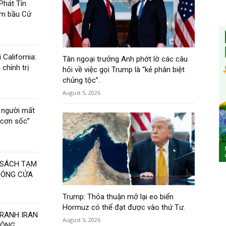
Phát Tín
ềm bầu Cử
 California:
Tân ngoại trưởng Anh phớt lờ các câu
 chính trị
hỏi về việc gọi Trump là “kẻ phân biệt
chủng tộc”.
August 5, 2026
u người mất
“cơn sốc”
 SÁCH TẠM
ĐÓNG CỬA
Trump: Thỏa thuận mở lại eo biển
Hormuz có thể đạt được vào thứ Tư.
RANH IRAN
August 5, 2026
ĐÔNG