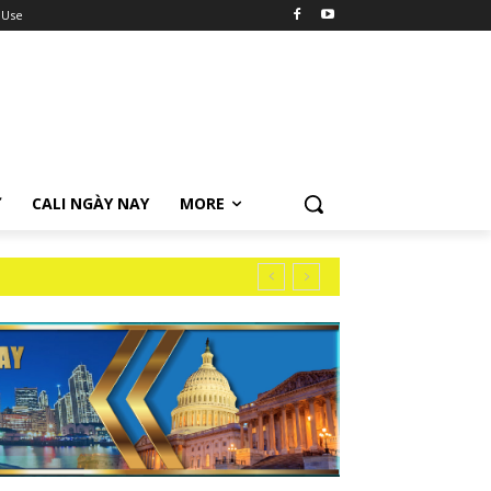
 Use
Ữ
CALI NGÀY NAY
MORE
hính Của Mình Cho Đài