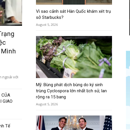
Vì sao cảnh sát Hàn Quốc khám xét trụ
sở Starbucks?
August 5, 2026
Trạng
ệc
a Mình
m ngoái với
Mỹ: Bùng phát dịch bùng do ký sinh
trùng Cyclospora lớn nhất lịch sử, lan
H CỦA
rộng ra 15 bang
I GIAO
August 5, 2026
nh Tế