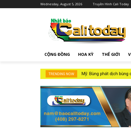
Wednesday, August 5, 2026
Truyền Hình Cali Today
CỘNG ĐỒNG
HOA KỲ
THẾ GIỚI
V
Mỹ: Bùng phát dịch bùng do k
Ông Trump Đã Tuyên Bố “
TRENDING NOW
BBC