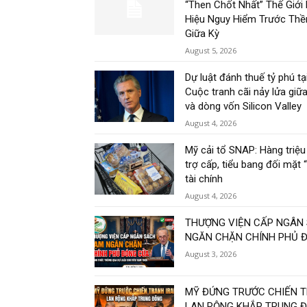
“Then Chốt Nhất” Thế Giới 
Hiệu Nguy Hiểm Trước Th
Giữa Kỳ
August 5, 2026
Dự luật đánh thuế tỷ phú tại
Cuộc tranh cãi nảy lửa giữa
và dòng vốn Silicon Valley
August 4, 2026
Mỹ cải tổ SNAP: Hàng triệ
trợ cấp, tiểu bang đối mặt 
tài chính
August 4, 2026
THƯỢNG VIỆN CẤP NGÂN
NGĂN CHẶN CHÍNH PHỦ 
August 3, 2026
MỸ ĐỨNG TRƯỚC CHIẾN T
LAN RỘNG KHẮP TRUNG 