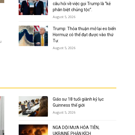
câu hỏi về việc gọi Trump là “kẻ
phân biệt chủng tộc”.
August 5, 2026
Trump: Thỏa thuận mở lại eo biển
Hormuz có thể đạt được vào thứ
Tư.
u
August 5, 2026
Giáo sư 18 tuổi giành kỷ lục
Guinness thế giới
August 5, 2026
NGA DỘI MƯA HỎA TIỄN,
UKRAINE PHẢN KÍCH