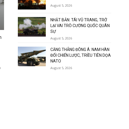
August 5, 2026
NHẬT BẢN: TÁI VŨ TRANG, TRỞ
LẠI VAI TRÒ CƯỜNG QUỐC QUÂN
SỰ
n
August 5, 2026
CĂNG THẲNG ĐÔNG Á: NAM HÀN
ĐỔI CHIẾN LƯỢC, TRIỀU TIÊN DỌA
NATO
o
August 5, 2026