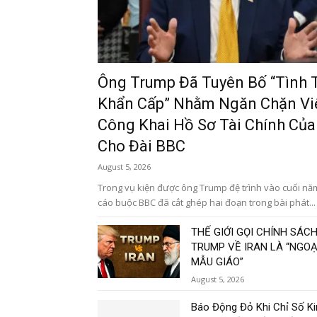
Ông Trump Đã Tuyên Bố “Tình 
Khẩn Cấp” Nhằm Ngăn Chặn Vi
Công Khai Hồ Sơ Tài Chính Củ
Cho Đài BBC
August 5, 2026
Trong vụ kiện được ông Trump đệ trình vào cuối nă
cáo buộc BBC đã cắt ghép hai đoạn trong bài phát...
THẾ GIỚI GỌI CHÍNH SÁC
TRUMP VỀ IRAN LÀ “NGOẠ
MẪU GIÁO”
August 5, 2026
Báo Động Đỏ Khi Chỉ Số Ki