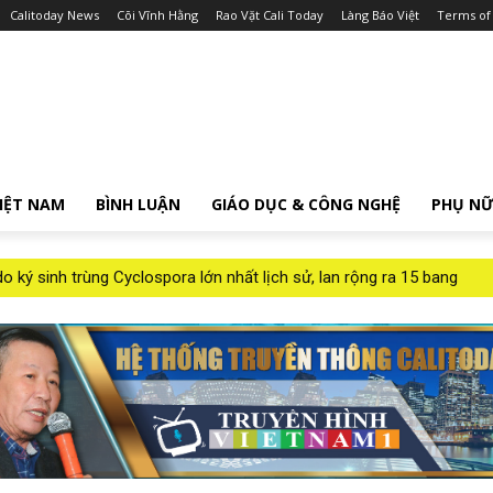
Calitoday News
Cõi Vĩnh Hằng
Rao Vặt Cali Today
Làng Báo Việt
Terms of
IỆT NAM
BÌNH LUẬN
GIÁO DỤC & CÔNG NGHỆ
PHỤ N
ý sinh trùng Cyclospora lớn nhất lịch sử, lan rộng ra 15 bang
Tình Trạng Khẩn Cấp” Nhằm Ngăn Chặn Việc Công Khai Hồ Sơ Tài C