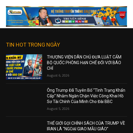
TIN HOT TRONG NGÀY
THƯỢNG VIỆN DÂN CHỦ ĐƯA LUẬT CẤM
BỘ QUỐC PHÒNG HẠN CHẾ ĐỐI VỚI BÁO
CHÍ
August 6, 2026
Ông Trump Đã Tuyên Bố “Tình Trạng Khẩn
Cấp” Nhằm Ngăn Chặn Việc Công Khai Hồ
Sơ Tài Chính Của Mình Cho Đài BBC
August 5, 2026
THẾ GIỚI GỌI CHÍNH SÁCH CỦA TRUMP VỀ
IRAN LÀ “NGOẠI GIAO MẪU GIÁO”