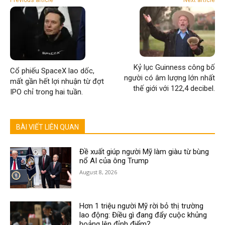
Previous article
Next article
Kỷ lục Guinness công bố
Cổ phiếu SpaceX lao dốc,
người có âm lượng lớn nhất
mất gần hết lợi nhuận từ đợt
thế giới với 122,4 decibel.
IPO chỉ trong hai tuần.
BÀI VIẾT LIÊN QUAN
Đề xuất giúp người Mỹ làm giàu từ bùng
nổ AI của ông Trump
August 8, 2026
Hơn 1 triệu người Mỹ rời bỏ thị trường
lao động: Điều gì đang đẩy cuộc khủng
hoảng lên đỉnh điểm?