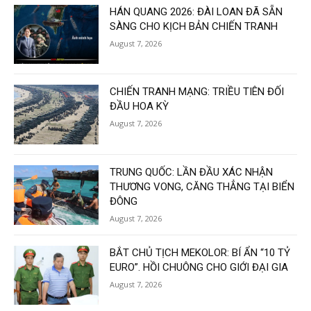
HÁN QUANG 2026: ĐÀI LOAN ĐÃ SẴN
SÀNG CHO KỊCH BẢN CHIẾN TRANH
August 7, 2026
CHIẾN TRANH MẠNG: TRIỀU TIÊN ĐỐI
ĐẦU HOA KỲ
August 7, 2026
TRUNG QUỐC: LẦN ĐẦU XÁC NHẬN
THƯƠNG VONG, CĂNG THẲNG TẠI BIỂN
ĐÔNG
August 7, 2026
BẮT CHỦ TỊCH MEKOLOR: BÍ ẨN “10 TỶ
EURO”. HỒI CHUÔNG CHO GIỚI ĐẠI GIA
August 7, 2026