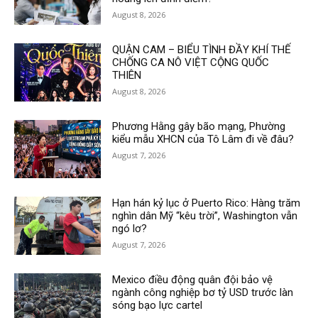
August 8, 2026
QUẬN CAM – BIỂU TÌNH ĐẦY KHÍ THẾ
CHỐNG CA NÔ VIỆT CỘNG QUỐC
THIÊN
August 8, 2026
Phương Hằng gây bão mạng, Phường
kiểu mẫu XHCN của Tô Lâm đi về đâu?
August 7, 2026
Hạn hán kỷ lục ở Puerto Rico: Hàng trăm
nghìn dân Mỹ “kêu trời”, Washington vẫn
ngó lơ?
August 7, 2026
Mexico điều động quân đội bảo vệ
ngành công nghiệp bơ tỷ USD trước làn
sóng bạo lực cartel