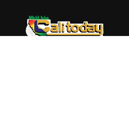
ABOUT US
Trang web
baocalitoday.com
là sản phẩm của Hệ Thống
Truyền Thông Cali Today
Tòa soạn: 1310 Tully Road #109, San Jose, CA 95122
Tel: (408) 482-6527
Contact us:
nam@baocalitoday.com