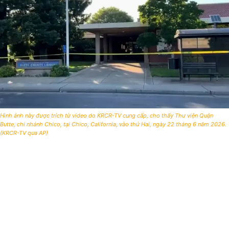
Hình ảnh này được trích từ video do KRCR-TV cung cấp, cho thấy Thư viện Quận
Butte, chi nhánh Chico, tại Chico, California, vào thứ Hai, ngày 22 tháng 6 năm 2026.
(KRCR-TV qua AP)