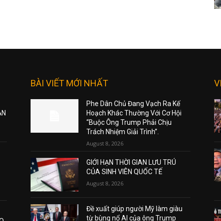
BÀI VIẾT MỚI NHẤT
V
Phe Dân Chủ Đang Vạch Ra Kế
ẠN
Hoạch Khác Thường Với Cơ Hội
“Buộc Ông Trump Phải Chịu
Trách Nhiệm Giải Trình”.
August 8, 2026
GIỚI HẠN THỜI GIAN LƯU TRÚ
CỦA SINH VIÊN QUỐC TẾ
August 8, 2026
Đề xuất giúp người Mỹ làm giàu
từ bùng nổ AI của ông Trump