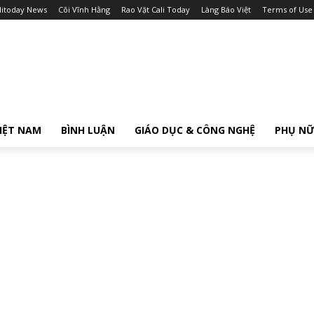
litoday News
Cõi Vĩnh Hằng
Rao Vặt Cali Today
Làng Báo Việt
Terms of Use
IỆT NAM
BÌNH LUẬN
GIÁO DỤC & CÔNG NGHỆ
PHỤ N