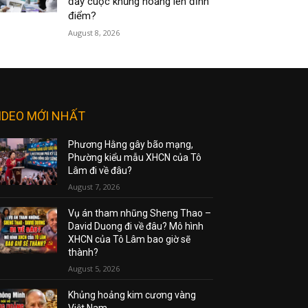
đẩy cuộc khủng hoảng lên đỉnh
điểm?
August 8, 2026
IDEO MỚI NHẤT
Phương Hằng gây bão mạng,
Phường kiểu mẫu XHCN của Tô
Lâm đi về đâu?
August 7, 2026
Vụ án tham nhũng Sheng Thao –
David Duong đi về đâu? Mô hình
XHCN của Tô Lâm bao giờ sẽ
thành?
August 5, 2026
Khủng hoảng kim cương vàng