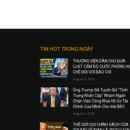
TIN HOT TRONG NGÀY
THƯỢNG VIỆN DÂN CHỦ ĐƯA
LUẬT CẤM BỘ QUỐC PHÒNG H
CHẾ ĐỐI VỚI BÁO CHÍ
August 6, 2026
Ông Trump Đã Tuyên Bố “Tình
Trạng Khẩn Cấp” Nhằm Ngăn
Chặn Việc Công Khai Hồ Sơ Tài
Chính Của Mình Cho Đài BBC
August 5, 2026
THẾ GIỚI GỌI CHÍNH SÁCH CỦA