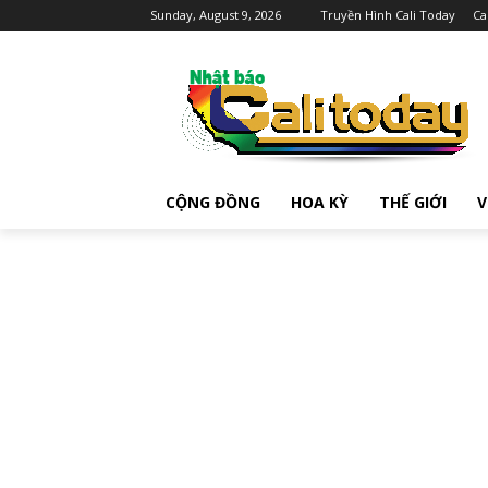
Sunday, August 9, 2026
Truyền Hình Cali Today
Ca
CỘNG ĐỒNG
HOA KỲ
THẾ GIỚI
V