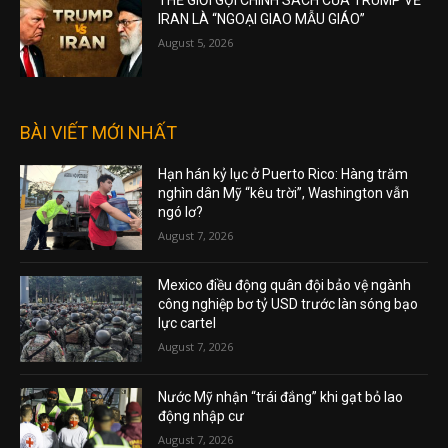
THẾ GIỚI GỌI CHÍNH SÁCH CỦA TRUMP VỀ
IRAN LÀ “NGOẠI GIAO MẪU GIÁO”
August 5, 2026
BÀI VIẾT MỚI NHẤT
Hạn hán kỷ lục ở Puerto Rico: Hàng trăm
nghìn dân Mỹ “kêu trời”, Washington vẫn
ngó lơ?
August 7, 2026
Mexico điều động quân đội bảo vệ ngành
công nghiệp bơ tỷ USD trước làn sóng bạo
lực cartel
August 7, 2026
Nước Mỹ nhận “trái đắng” khi gạt bỏ lao
động nhập cư
August 7, 2026