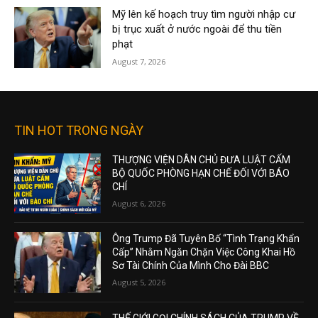
Mỹ lên kế hoạch truy tìm người nhập cư
bị trục xuất ở nước ngoài để thu tiền
phạt
August 7, 2026
TIN HOT TRONG NGÀY
THƯỢNG VIỆN DÂN CHỦ ĐƯA LUẬT CẤM
BỘ QUỐC PHÒNG HẠN CHẾ ĐỐI VỚI BÁO
CHÍ
August 6, 2026
Ông Trump Đã Tuyên Bố “Tình Trạng Khẩn
Cấp” Nhằm Ngăn Chặn Việc Công Khai Hồ
Sơ Tài Chính Của Mình Cho Đài BBC
August 5, 2026