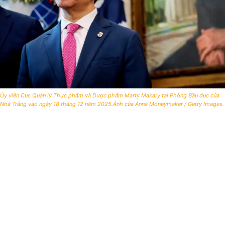
Ủy viên Cục Quản lý Thực phẩm và Dược phẩm Marty Makary tại Phòng Bầu dục của
Nhà Trắng vào ngày 18 tháng 12 năm 2025.Ảnh của Anna Moneymaker / Getty Images.