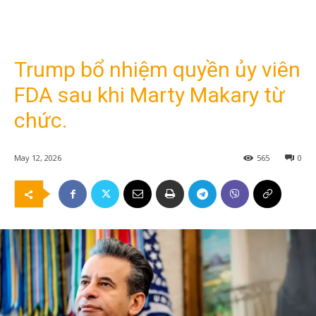
Trump bổ nhiệm quyền ủy viên
FDA sau khi Marty Makary từ
chức.
May 12, 2026
565
0