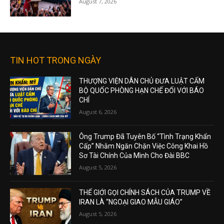
August 7, 2026
TIN HOT TRONG NGÀY
THƯỢNG VIỆN DÂN CHỦ ĐƯA LUẬT CẤM
BỘ QUỐC PHÒNG HẠN CHẾ ĐỐI VỚI BÁO
CHÍ
August 6, 2026
Ông Trump Đã Tuyên Bố “Tình Trạng Khẩn
Cấp” Nhằm Ngăn Chặn Việc Công Khai Hồ
Sơ Tài Chính Của Mình Cho Đài BBC
August 5, 2026
THẾ GIỚI GỌI CHÍNH SÁCH CỦA TRUMP VỀ
IRAN LÀ “NGOẠI GIAO MẪU GIÁO”
August 5, 2026