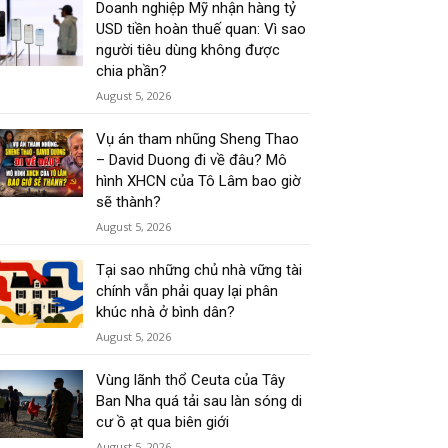
Doanh nghiệp Mỹ nhận hàng tỷ
USD tiền hoàn thuế quan: Vì sao
người tiêu dùng không được
chia phần?
August 5, 2026
Vụ án tham nhũng Sheng Thao
– David Duong đi về đâu? Mô
hình XHCN của Tô Lâm bao giờ
sẽ thành?
August 5, 2026
Tại sao những chủ nhà vững tài
chính vẫn phải quay lại phân
khúc nhà ở bình dân?
August 5, 2026
Vùng lãnh thổ Ceuta của Tây
Ban Nha quá tải sau làn sóng di
cư ồ ạt qua biên giới
August 5, 2026