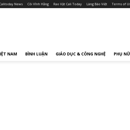
Calitoday News
Cõi Vĩnh Hằng
Rao Vặt Cali Today
Làng Báo Việt
Terms of U
IỆT NAM
BÌNH LUẬN
GIÁO DỤC & CÔNG NGHỆ
PHỤ N