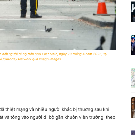
an đến người đi bộ trên phố East Main, ngày 29 tháng 4 năm 2025, tại
al/USAToday Network qua Imagn Images
đã thiệt mạng và nhiều người khác bị thương sau khi
sát và tông vào người đi bộ gần khuôn viên trường, theo