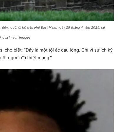
an đến người đi bộ trên phố East Main, ngày 29 tháng 4 năm 2025, tại
k qua Imagn Images
cho biết: “Đây là một tội ác đau lòng. Chỉ vì sự ích kỷ
một người đã thiệt mạng.”