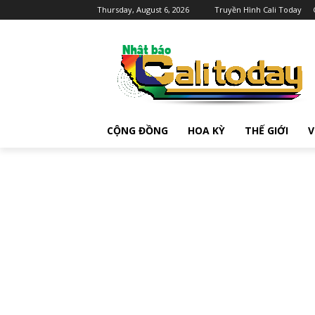
Thursday, August 6, 2026
Truyền Hình Cali Today
CỘNG ĐỒNG
HOA KỲ
THẾ GIỚI
V