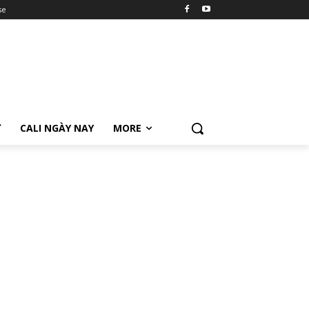
se
Ữ
CALI NGÀY NAY
MORE