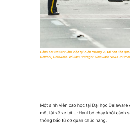
Cảnh sát Newark làm việc tại hiện trường vụ tai nạn liên qu
Newark, Delaware. William Bretzger-Delaware News Journ
Một sinh viên cao học tại Đại học Delaware 
một tài xế xe tải U-Haul bỏ chạy khỏi cảnh 
thông báo từ cơ quan chức năng.