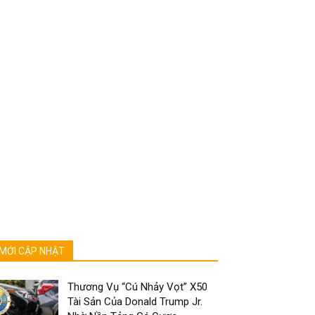
MỚI CẬP NHẬT
Thương Vụ “Cú Nhảy Vọt” X50
Tài Sản Của Donald Trump Jr.