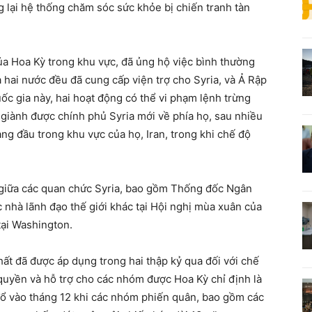
g lại hệ thống chăm sóc sức khỏe bị chiến tranh tàn
ủa Hoa Kỳ trong khu vực, đã ủng hộ việc bình thường
 hai nước đều đã cung cấp viện trợ cho Syria, và Ả Rập
ốc gia này, hai hoạt động có thể vi phạm lệnh trừng
 giành được chính phủ Syria mới về phía họ, sau nhiều
àng đầu trong khu vực của họ, Iran, trong khi chế độ
p giữa các quan chức Syria, bao gồm Thống đốc Ngân
 nhà lãnh đạo thế giới khác tại Hội nghị mùa xuân của
tại Washington.
ất đã được áp dụng trong hai thập kỷ qua đối với chế
quyền và hỗ trợ cho các nhóm được Hoa Kỳ chỉ định là
ổ vào tháng 12 khi các nhóm phiến quân, bao gồm các