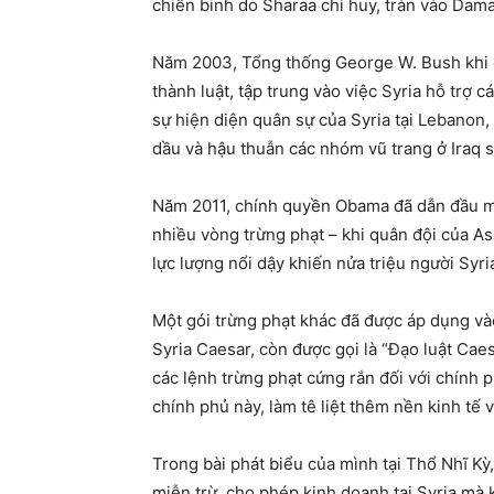
chiến binh do Sharaa chỉ huy, tràn vào Dam
Năm 2003, Tổng thống George W. Bush khi đó
thành luật, tập trung vào việc Syria hỗ trợ
sự hiện diện quân sự của Syria tại Lebanon, 
dầu và hậu thuẫn các nhóm vũ trang ở Iraq 
Năm 2011, chính quyền Obama đã dẫn đầu một
nhiều vòng trừng phạt – khi quân đội của A
lực lượng nổi dậy khiến nửa triệu người Syri
Một gói trừng phạt khác đã được áp dụng v
Syria Caesar, còn được gọi là “Đạo luật Cae
các lệnh trừng phạt cứng rắn đối với chính 
chính phủ này, làm tê liệt thêm nền kinh tế v
Trong bài phát biểu của mình tại Thổ Nhĩ Kỳ,
miễn trừ, cho phép kinh doanh tại Syria mà k