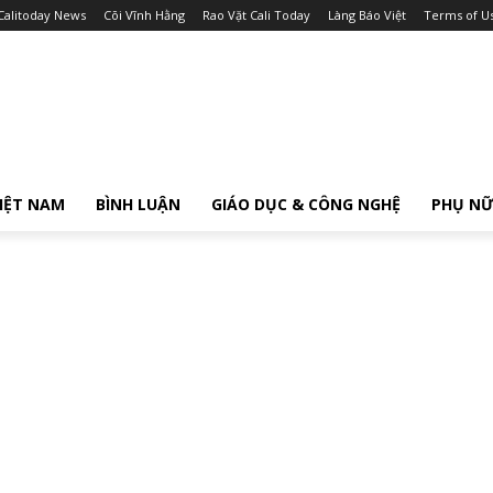
Calitoday News
Cõi Vĩnh Hằng
Rao Vặt Cali Today
Làng Báo Việt
Terms of U
IỆT NAM
BÌNH LUẬN
GIÁO DỤC & CÔNG NGHỆ
PHỤ N