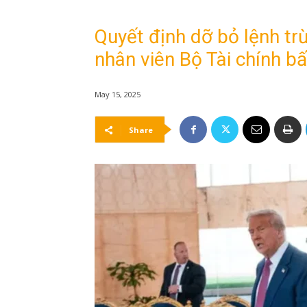
Quyết định dỡ bỏ lệnh tr
nhân viên Bộ Tài chính b
May 15, 2025
Share