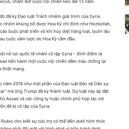
ascus, chấm dứt cuộc nội chiến kéo dài 13 năm.
 đã ký Đạo luật Trách nhiệm giải trình của Syria
 các nhóm khủng bố được Hoa Kỳ chỉ định như Hezbollah,
cáo buộc phát triển vũ khí hủy diệt hàng loạt, buôn lậu
sau cuộc xâm lược do Hoa Kỳ cầm đầu.
 nỗ lực quốc tế nhằm cô lập Syria – đỉnh điểm là
ssad tiến hành một cuộc nội chiến đẫm máu chống lại
a thiệt mạng.
ào năm 2019 như một phần của Đạo luật Bảo vệ Dân sự
sar” mà ông Trump đã ký thành luật. Dự luật này áp đặt
phủ Assad và các công ty hoặc chính phủ hợp tác với
ốn đã bị cô lập của Syria.
 Rubio cho biết sự cứu trợ có thể đến dưới hình thức
hông phải đối mặt với hình phạt vì trốn tránh lệnh