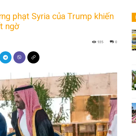
ừng phạt Syria của Trump khiến
ất ngờ
935
0