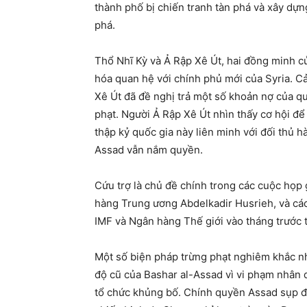
thành phố bị chiến tranh tàn phá và xây dựn
phá.
Thổ Nhĩ Kỳ và Ả Rập Xê Út, hai đồng minh c
hóa quan hệ với chính phủ mới của Syria. Cả
Xê Út đã đề nghị trả một số khoản nợ của qu
phạt. Người Ả Rập Xê Út nhìn thấy cơ hội để
thập kỷ quốc gia này liên minh với đối thủ h
Assad vẫn nắm quyền.
Cứu trợ là chủ đề chính trong các cuộc họ
hàng Trung ương Abdelkadir Husrieh, và các
IMF và Ngân hàng Thế giới vào tháng trước 
Một số biện pháp trừng phạt nghiêm khắc nh
độ cũ của Bashar al-Assad vì vi phạm nhân 
tổ chức khủng bố. Chính quyền Assad sụp đ