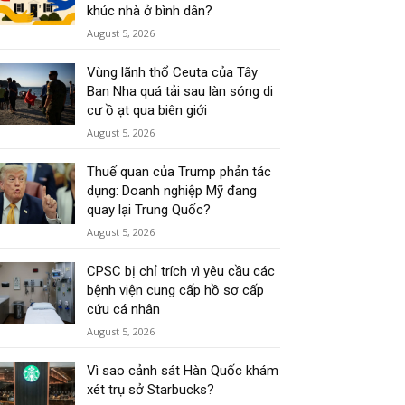
khúc nhà ở bình dân?
August 5, 2026
Vùng lãnh thổ Ceuta của Tây
Ban Nha quá tải sau làn sóng di
cư ồ ạt qua biên giới
August 5, 2026
Thuế quan của Trump phản tác
dụng: Doanh nghiệp Mỹ đang
quay lại Trung Quốc?
August 5, 2026
CPSC bị chỉ trích vì yêu cầu các
bệnh viện cung cấp hồ sơ cấp
cứu cá nhân
August 5, 2026
Vì sao cảnh sát Hàn Quốc khám
xét trụ sở Starbucks?