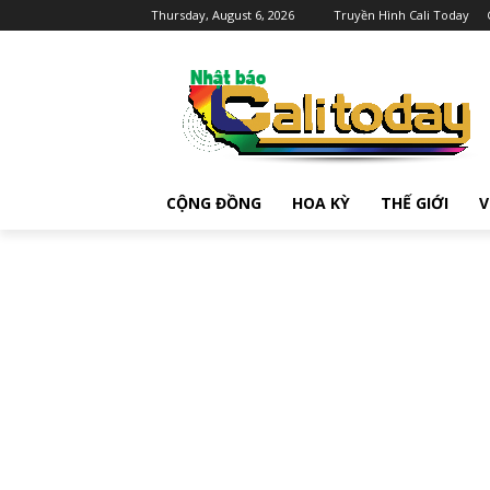
Thursday, August 6, 2026
Truyền Hình Cali Today
CỘNG ĐỒNG
HOA KỲ
THẾ GIỚI
V