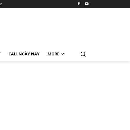
se
Ữ
CALI NGÀY NAY
MORE