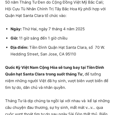
50 năm Tháng Tư Đen do Cộng Đồng Việt Mỹ Bắc Cali;
Hội Cựu Tù Nhân Chính Trị Tây Bắc Hoa Kỳ phối hợp với
Quận Hạt Santa Clara tổ chức vào:
Ngày:
Thứ Hai, ngày 7 tháng 4 năm 2025
Giờ:
11 giờ sáng đến 1 giờ chiều
Địa điểm:
Tiền Đình Quận Hạt Santa Clara, số 70 W.
Hedding Street, San Jose, CA 95110
Quốc Kỳ Việt Nam Cộng Hòa sẽ tung bay tại Tiền Đình
Quân hạt Santa Clara
trong suốt tháng Tư,
để tưởng
niệm những người Việt đã hy sinh, vượt biên vượt biển để
tìm tự do, dân chủ và nhân quyền.
Tháng Tư là dịp chúng ta ngồi lại với nhau và kể lại những
câu chuyện đau thương, sự hy sinh, mất mát v…v… qua
cuộc vượt thoát tìm tự do sau ngày Sài Gòn thất thủ. Biến