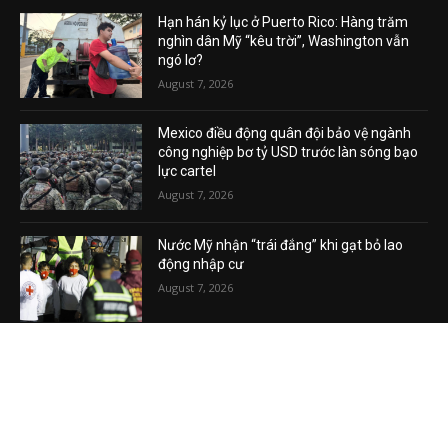
Hạn hán kỷ lục ở Puerto Rico: Hàng trăm
nghìn dân Mỹ “kêu trời”, Washington vẫn
ngó lơ?
August 7, 2026
Mexico điều động quân đội bảo vệ ngành
công nghiệp bơ tỷ USD trước làn sóng bạo
lực cartel
August 7, 2026
Nước Mỹ nhận “trái đắng” khi gạt bỏ lao
động nhập cư
August 7, 2026
VIDEO MỚI NHẤT
Phương Hằng gây bão mạng, Phường kiểu
mẫu XHCN của Tô Lâm đi về đâu?