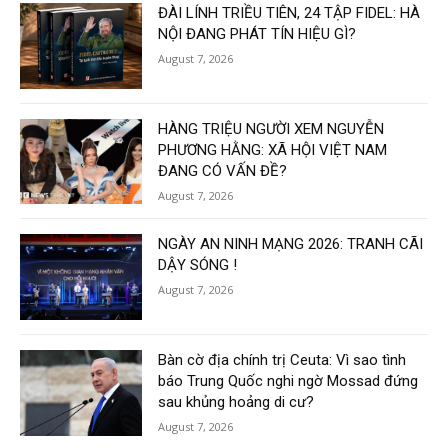
ĐÀI LÍNH TRIỀU TIÊN, 24 TẬP FIDEL: HÀ
NỘI ĐANG PHÁT TÍN HIỆU GÌ?
August 7, 2026
HÀNG TRIỆU NGƯỜI XEM NGUYỄN
PHƯƠNG HẰNG: XÃ HỘI VIỆT NAM
ĐANG CÓ VẤN ĐỀ?
August 7, 2026
NGÀY AN NINH MẠNG 2026: TRANH CÃI
DẬY SÓNG !
August 7, 2026
Bàn cờ địa chính trị Ceuta: Vì sao tình
báo Trung Quốc nghi ngờ Mossad đứng
sau khủng hoảng di cư?
August 7, 2026