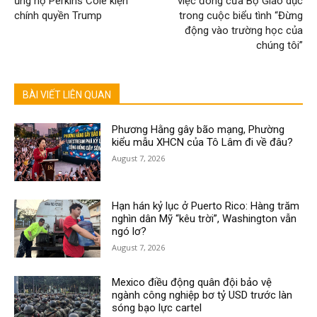
ủng hộ Perkins Coie kiện
việc đóng cửa Bộ Giáo dục
chính quyền Trump
trong cuộc biểu tình “Đừng
động vào trường học của
chúng tôi”
BÀI VIẾT LIÊN QUAN
Phương Hằng gây bão mạng, Phường
kiểu mẫu XHCN của Tô Lâm đi về đâu?
August 7, 2026
Hạn hán kỷ lục ở Puerto Rico: Hàng trăm
nghìn dân Mỹ “kêu trời”, Washington vẫn
ngó lơ?
August 7, 2026
Mexico điều động quân đội bảo vệ
ngành công nghiệp bơ tỷ USD trước làn
sóng bạo lực cartel