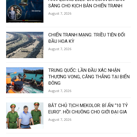
SÀNG CHO KỊCH BẢN CHIẾN TRANH
August 7, 2026
CHIẾN TRANH MẠNG: TRIỀU TIÊN ĐỐI
ĐẦU HOA KỲ
August 7, 2026
TRUNG QUỐC: LẦN ĐẦU XÁC NHẬN
THƯƠNG VONG, CĂNG THẲNG TẠI BIỂN
ĐÔNG
August 7, 2026
BẮT CHỦ TỊCH MEKOLOR: BÍ ẨN “10 TỶ
EURO”. HỒI CHUÔNG CHO GIỚI ĐẠI GIA
August 7, 2026