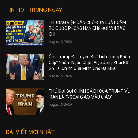
TIN HOT TRONG NGÀY
THƯỢNG VIỆN DÂN CHỦ ĐƯA LUẬT CẤM
BỘ QUỐC PHÒNG HẠN CHẾ ĐỐI VỚI BÁO
CHÍ
August 6, 2026
Ông Trump Đã Tuyên Bố “Tình Trạng Khẩn
Cấp” Nhằm Ngăn Chặn Việc Công Khai Hồ
Sơ Tài Chính Của Mình Cho Đài BBC
August 5, 2026
THẾ GIỚI GỌI CHÍNH SÁCH CỦA TRUMP VỀ
IRAN LÀ “NGOẠI GIAO MẪU GIÁO”
August 5, 2026
BÀI VIẾT MỚI NHẤT