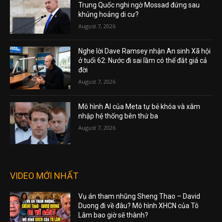
Trung Quốc nghi ngờ Mossad đứng sau
khủng hoảng di cư?
August 7, 2026
Nghe lời Dave Ramsey nhận An sinh Xã hội
ở tuổi 62: Nước đi sai lầm có thể đắt giá cả
đời
August 7, 2026
Mô hình AI của Meta tự bẻ khóa và xâm
nhập hệ thống bên thứ ba
August 7, 2026
VIDEO MỚI NHẤT
Vụ án tham nhũng Sheng Thao – David
Duong đi về đâu? Mô hình XHCN của Tô
Lâm bao giờ sẽ thành?