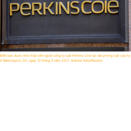
Biển báo được nhìn thấy bên ngoài công ty luật Perkins Coie tại văn phòng luật của họ
ở Washington, DC, ngày 10 tháng 5 năm 2021. Andrew Kelly/Reuters