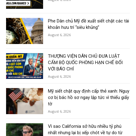
Phe Dân chủ Mỹ đề xuất siết chặt các tài
khoản hưu trí “siêu khủng”
August 6, 2026
THƯỢNG VIỆN DÂN CHỦ ĐƯA LUẬT
CẤM BỘ QUỐC PHÒNG HẠN CHẾ ĐỐI
VỚI BÁO CHÍ
August 6, 2026
Mỹ siết chặt quy định cấp thẻ xanh: Nguy
cơ bị bác hồ sơ ngay lập tức vì thiếu giấy
tờ
August 6, 2026
Vì sao California sở hữu nhiều tỷ phú
nhất nhưng lại bị xếp chót về tự do từ