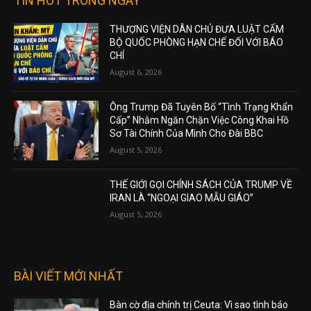
TIN HOT TRONG NGÀY
THƯỢNG VIỆN DÂN CHỦ ĐƯA LUẬT CẤM
BỘ QUỐC PHÒNG HẠN CHẾ ĐỐI VỚI BÁO
CHÍ
August 6, 2026
Ông Trump Đã Tuyên Bố “Tình Trạng Khẩn
Cấp” Nhằm Ngăn Chặn Việc Công Khai Hồ
Sơ Tài Chính Của Mình Cho Đài BBC
August 5, 2026
THẾ GIỚI GỌI CHÍNH SÁCH CỦA TRUMP VỀ
IRAN LÀ “NGOẠI GIAO MẪU GIÁO”
August 5, 2026
BÀI VIẾT MỚI NHẤT
Bàn cờ địa chính trị Ceuta: Vì sao tình báo