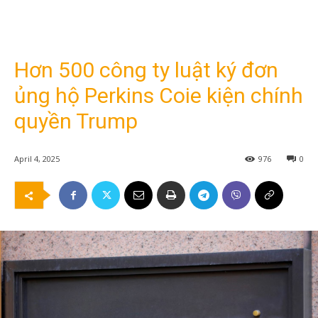
Hơn 500 công ty luật ký đơn
ủng hộ Perkins Coie kiện chính
quyền Trump
April 4, 2025
976
0