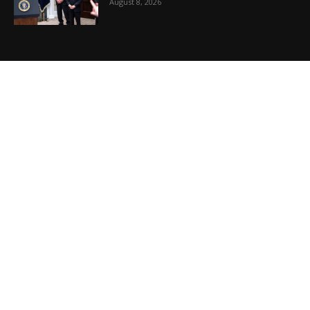
Đề xuất giúp người Mỹ làm giàu từ bùng nổ
AI của ông Trump
August 8, 2026
VIDEO MỚI NHẤT
Phương Hằng gây bão mạng, Phường kiểu
mẫu XHCN của Tô Lâm đi về đâu?
August 7, 2026
Vụ án tham nhũng Sheng Thao – David
Duong đi về đâu? Mô hình XHCN của Tô
Lâm bao giờ sẽ thành?
August 5, 2026
Khủng hoảng kim cương vàng Việt Nam
August 5, 2026