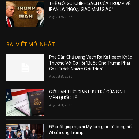
August 5, 2026
THẾ GIỚI GỌI CHÍNH SÁCH CỦA TRUMP VỀ
IRAN LÀ “NGOẠI GIAO MẪU GIÁO”
August 5, 2026
BÀI VIẾT MỚI NHẤT
Phe Dân Chủ Đang Vạch Ra Kế Hoạch Khác
Thường Với Cơ Hội “Buộc Ông Trump Phải
Chịu Trách Nhiệm Giải Trình”.
August 8, 2026
GIỚI HẠN THỜI GIAN LƯU TRÚ CỦA SINH
VIÊN QUỐC TẾ
August 8, 2026