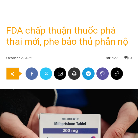
FDA chấp thuận thuốc phá
thai mới, phe bảo thủ phẫn nộ
October 2, 2025
527
0