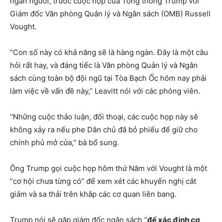
ngàn người, trước cuộc họp của Tổng thống Trump với
Giám đốc Văn phòng Quản lý và Ngân sách (OMB) Russell
Vought.
“Con số này có khả năng sẽ là hàng ngàn. Đây là một câu
hỏi rất hay, và đáng tiếc là Văn phòng Quản lý và Ngân
sách cùng toàn bộ đội ngũ tại Tòa Bạch Ốc hôm nay phải
làm việc về vấn đề này,” Leavitt nói với các phóng viên.
“Những cuộc thảo luận, đối thoại, các cuộc họp này sẽ
không xảy ra nếu phe Dân chủ đã bỏ phiếu để giữ cho
chính phủ mở cửa,” bà bổ sung.
Ông Trump gọi cuộc họp hôm thứ Năm với Vought là một
“cơ hội chưa từng có” để xem xét các khuyến nghị cắt
giảm và sa thải trên khắp các cơ quan liên bang.
Trump nói sẽ gặp giám đốc ngân sách “
để xác định cơ