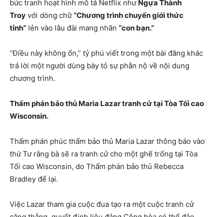
bức tranh hoạt hình mô tả Netflix như
Ngựa Thành
Troy
với dòng chữ
“Chương trình chuyển giới thức
tỉnh”
lẻn vào lâu đài mang nhãn
“con bạn.”
“Điều này không ổn,” tỷ phú viết trong một bài đăng khác
trả lời một người dùng bày tỏ sự phẫn nộ về nội dung
chương trình.
Thẩm phán bảo thủ Maria Lazar tranh cử tại Tòa Tối cao
Wisconsin.
Thẩm phán phúc thẩm bảo thủ Maria Lazar thông báo vào
thứ Tư rằng bà sẽ ra tranh cử cho một ghế trống tại Tòa
Tối cao Wisconsin, do Thẩm phán bảo thủ Rebecca
Bradley để lại.
Việc Lazar tham gia cuộc đua tạo ra một cuộc tranh cử
căng thẳng, quyết định liệu đảng Cộng hòa có thể đảo