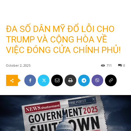
ĐA SỐ DÂN MỸ ĐỔ LỖI CHO
TRUMP VÀ CỘNG HÒA VỀ
VIỆC ĐÓNG CỬA CHÍNH PHỦ!
October 2, 2025
711
0