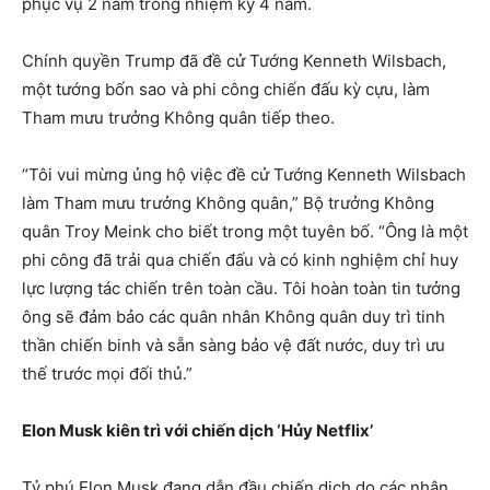
phục vụ 2 năm trong nhiệm kỳ 4 năm.
Chính quyền Trump đã đề cử Tướng Kenneth Wilsbach,
một tướng bốn sao và phi công chiến đấu kỳ cựu, làm
Tham mưu trưởng Không quân tiếp theo.
“Tôi vui mừng ủng hộ việc đề cử Tướng Kenneth Wilsbach
làm Tham mưu trưởng Không quân,” Bộ trưởng Không
quân Troy Meink cho biết trong một tuyên bố. “Ông là một
phi công đã trải qua chiến đấu và có kinh nghiệm chỉ huy
lực lượng tác chiến trên toàn cầu. Tôi hoàn toàn tin tưởng
ông sẽ đảm bảo các quân nhân Không quân duy trì tinh
thần chiến binh và sẵn sàng bảo vệ đất nước, duy trì ưu
thế trước mọi đối thủ.”
Elon Musk kiên trì với chiến dịch ‘Hủy Netflix’
Tỷ phú Elon Musk đang dẫn đầu chiến dịch do các nhân