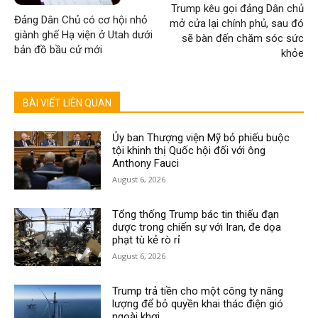
Trump kêu gọi đảng Dân chủ
Đảng Dân Chủ có cơ hội nhỏ
mở cửa lại chính phủ, sau đó
giành ghế Hạ viện ở Utah dưới
sẽ bàn đến chăm sóc sức
bản đồ bầu cử mới
khỏe
BÀI VIẾT LIÊN QUAN
Ủy ban Thượng viện Mỹ bỏ phiếu buộc
tội khinh thị Quốc hội đối với ông
Anthony Fauci
August 6, 2026
Tổng thống Trump bác tin thiếu đạn
dược trong chiến sự với Iran, đe dọa
phạt tù kẻ rò rỉ
August 6, 2026
Trump trả tiền cho một công ty năng
lượng để bỏ quyền khai thác điện gió
ngoài khơi