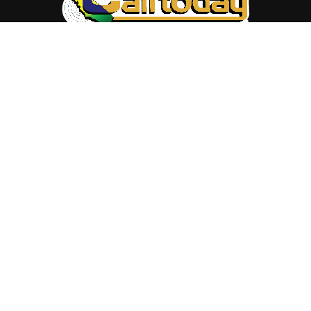
ABOUT US
Trang web
baocalitoday.com
là sản phẩm của Hệ Thống
Truyền Thông Cali Today
Tòa soạn: 1310 Tully Road #109, San Jose, CA 95122
Tel: (408) 482-6527
Contact us:
nam@baocalitoday.com
FOLLOW US