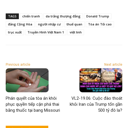
TAGS
chiến tranh
da trắng thượng đẳng
Donald Trump
đảng Cộng Hòa
người nhập cư
thuế quan
Tòa án Tối cao
trục xuất
Truyền Hình Việt Nam 1
việt linh
Previous article
Next article
Phán quyết của tòa án khôi
VL2-19.06: Cuộc đào thoát
phục quyền tiếp cận phá thai
khỏi Iran của Trump tốn gần
bằng thuốc tại bang Missouri
500 tỷ đô la?