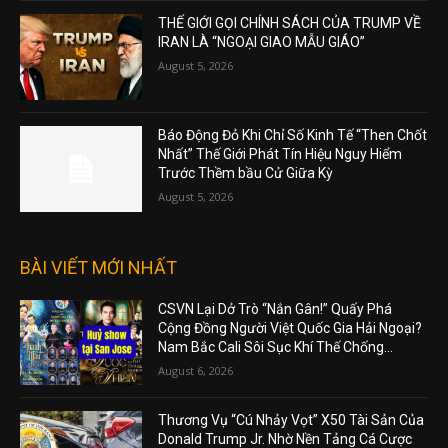
August 5, 2026
THẾ GIỚI GỌI CHÍNH SÁCH CỦA TRUMP VỀ
IRAN LÀ “NGOẠI GIAO MẪU GIÁO”
August 5, 2026
Báo Động Đỏ Khi Chỉ Số Kinh Tế “Then Chốt
Nhất” Thế Giới Phát Tín Hiệu Nguy Hiểm
Trước Thềm bầu Cử Giữa Kỳ
August 5, 2026
BÀI VIẾT MỚI NHẤT
CSVN Lại Dở Trò “Nắn Gân!” Quấy Phá
Cộng Đồng Người Việt Quốc Gia Hải Ngoại?
Nam Bắc Cali Sôi Sục Khí Thế Chống...
August 6, 2026