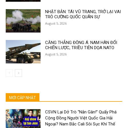
NHẬT BẢN: TÁI VŨ TRANG, TRỞ LẠI VAI
TRÒ CƯỜNG QUỐC QUÂN SỰ
August 5, 2026
CĂNG THẲNG ĐÔNG Á: NAM HÀN ĐỔI
CHIẾN LƯỢC, TRIỀU TIÊN DỌA NATO
August 5, 2026
MỚI CẬP NHẬT
CSVN Lại Dở Trò “Nắn Gân!” Quấy Phá
Cộng Đồng Người Việt Quốc Gia Hải
Ngoại? Nam Bắc Cali Sôi Sục Khí Thế