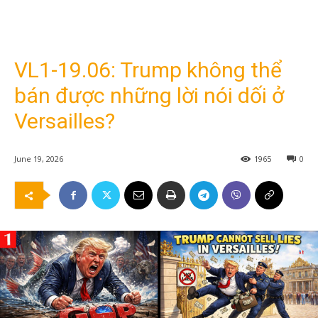
VL1-19.06: Trump không thể
bán được những lời nói dối ở
Versailles?
June 19, 2026
1965
0