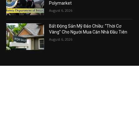
Thương Vụ “Cú Nhảy Vọt” X50 Tài Sản Của
Donald Trump Jr. Nhờ Nền Tảng Cá Cược
Polymarket
August 6, 2026
Bất Động Sản Mỹ Đảo Chiều: “Thời Cơ
Vàng” Cho Người Mua Căn Nhà Đầu Tiên
August 6, 2026
VIDEO MỚI NHẤT
Vụ án tham nhũng Sheng Thao – David
Duong đi về đâu? Mô hình XHCN của Tô
Lâm bao giờ sẽ thành?
August 5, 2026
Khủng hoảng kim cương vàng Việt Nam