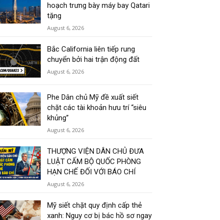
hoạch trưng bày máy bay Qatari
tặng
August 6, 2026
Bắc California liên tiếp rung
chuyển bởi hai trận động đất
August 6, 2026
Phe Dân chủ Mỹ đề xuất siết
chặt các tài khoản hưu trí “siêu
khủng”
August 6, 2026
THƯỢNG VIỆN DÂN CHỦ ĐƯA
LUẬT CẤM BỘ QUỐC PHÒNG
HẠN CHẾ ĐỐI VỚI BÁO CHÍ
August 6, 2026
Mỹ siết chặt quy định cấp thẻ
xanh: Nguy cơ bị bác hồ sơ ngay