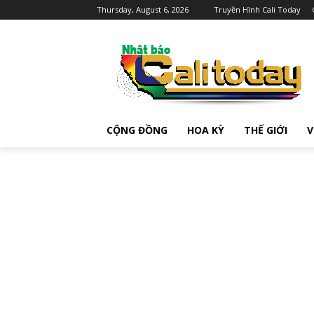
Thursday, August 6, 2026
Truyền Hình Cali Today
CỘNG ĐỒNG
HOA KỲ
THẾ GIỚI
V