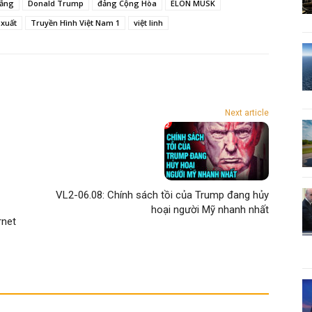
đẳng
Donald Trump
đảng Cộng Hòa
ELON MUSK
 xuất
Truyền Hình Việt Nam 1
việt linh
Next article
VL2-06.08: Chính sách tồi của Trump đang hủy
hoại người Mỹ nhanh nhất
rnet