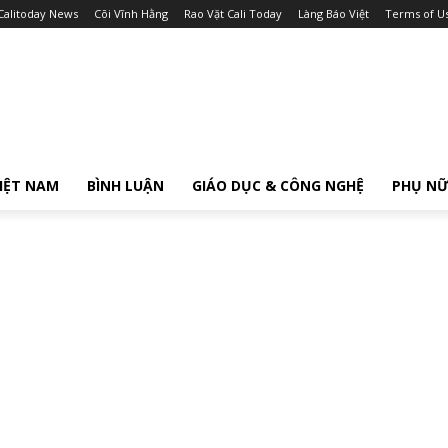
Calitoday News
Cõi Vĩnh Hằng
Rao Vặt Cali Today
Làng Báo Việt
Terms of U
IỆT NAM
BÌNH LUẬN
GIÁO DỤC & CÔNG NGHỆ
PHỤ N