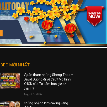
IDEO MỚI NHẤT
Vụ án tham nhũng Sheng Thao –
David Duong đi về đâu? Mô hình
XHCN của Tô Lâm bao giờ sẽ
thành?
August 5, 2026
Khủng hoảng kim cương vàng