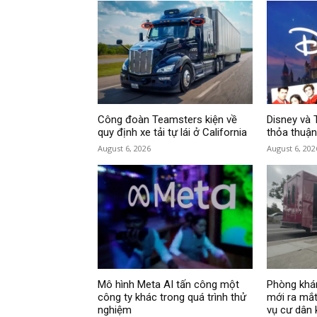
Công đoàn Teamsters kiện về
Disney và 
quy định xe tải tự lái ở California
thỏa thuận
August 6, 2026
August 6, 202
Mô hình Meta AI tấn công một
Phòng khá
công ty khác trong quá trình thử
mới ra mắt
nghiệm
vụ cư dân