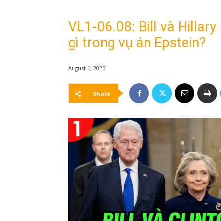
VL1-06.08: Bill và Hillary
gì trong vụ án Epstein?
August 6, 2025
Share