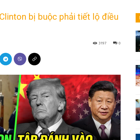
 Clinton bị buộc phải tiết lộ điều
3197
0