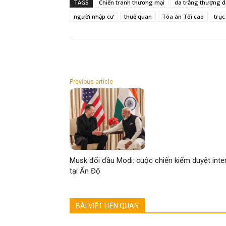
TAGS
Chiến tranh thương mại
da trắng thượng 
người nhập cư
thuế quan
Tòa án Tối cao
trục
Previous article
Musk đối đầu Modi: cuộc chiến kiểm duyệt inte
tại Ấn Độ
BÀI VIẾT LIÊN QUAN