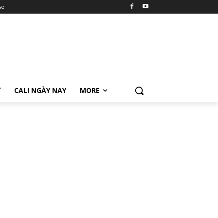
se
Ữ
CALI NGÀY NAY
MORE