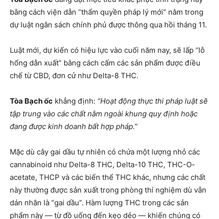
bằng cách viện dẫn “thẩm quyền pháp lý mới” nằm trong
dự luật ngân sách chính phủ được thông qua hồi tháng 11.
Luật mới, dự kiến có hiệu lực vào cuối năm nay, sẽ lấp “lỗ
hổng dẫn xuất” bằng cách cấm các sản phẩm được điều
chế từ CBD, đơn cử như Delta-8 THC.
Tòa Bạch ốc
khẳng định:
“Hoạt động thực thi pháp luật sẽ
tập trung vào các chất nằm ngoài khung quy định hoặc
đang được kinh doanh bất hợp pháp.”
Mặc dù cây gai dầu tự nhiên có chứa một lượng nhỏ các
cannabinoid như Delta-8 THC, Delta-10 THC, THC-O-
acetate, THCP và các biến thể THC khác, nhưng các chất
này thường được sản xuất trong phòng thí nghiệm dù vẫn
dán nhãn là “gai dầu”. Hàm lượng THC trong các sản
phẩm này — từ đồ uống đến kẹo dẻo — khiến chúng có