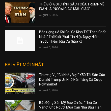
THẾ GIỚI GỌI CHÍNH SÁCH CỦA TRUMP VỀ
IRAN LÀ “NGOẠI GIAO MẪU GIÁO”
August 5, 2026
Báo Động Đỏ Khi Chỉ Số Kinh Tế “Then Chốt
Nhất” Thế Giới Phát Tín Hiệu Nguy Hiểm
Trước Thềm bầu Cử Giữa Kỳ
August 5, 2026
BÀI VIẾT MỚI NHẤT
Thương Vụ “Cú Nhảy Vọt” X50 Tài Sản Của
Donald Trump Jr. Nhờ Nền Tảng Cá Cược
Polymarket
August 6, 2026
Bất Động Sản Mỹ Đảo Chiều: “Thời Cơ
Vàng” Cho Người Mua Căn Nhà Đầu Tiên