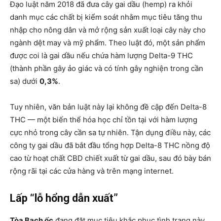
Đạo luật năm 2018 đã đưa cây gai dầu (hemp) ra khỏi
danh mục các chất bị kiểm soát nhằm mục tiêu tăng thu
nhập cho nông dân và mở rộng sản xuất loại cây này cho
ngành dệt may và mỹ phẩm. Theo luật đó, một sản phẩm
được coi là gai dầu nếu chứa hàm lượng Delta-9 THC
(thành phần gây ảo giác và có tính gây nghiện trong cần
sa) dưới
0,3%
.
Tuy nhiên, văn bản luật này lại không đề cập đến Delta-8
THC — một biến thể hóa học chỉ tồn tại với hàm lượng
cực nhỏ trong cây cần sa tự nhiên. Tận dụng điều này, các
công ty gai dầu đã bắt đầu tổng hợp Delta-8 THC nồng độ
cao từ hoạt chất CBD chiết xuất từ gai dầu, sau đó bày bán
rộng rãi tại các cửa hàng và trên mạng internet.
Lấp “lỗ hổng dẫn xuất”
Tòa Bạch ốc
đang đặt mục tiêu khắc phục tình trạng này