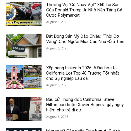
Thương Vụ “Cú Nhảy Vọt” X50 Tài Sản
Của Donald Trump Jr. Nhờ Nền Tảng Cá
Cược Polymarket
August 6, 2026
Bất Động Sản Mỹ Đảo Chiều: “Thời Cơ
Vàng” Cho Người Mua Căn Nhà Đầu Tiên
August 6, 2026
Xếp hạng LinkedIn 2026: 5 Đại học tại
California Lọt Top 40 Trường Tốt nhất
cho Sự nghiệp Lâu dài
August 6, 2026
Bầu cử Thống đốc California: Steve
Hilton cáo buộc Xavier Becerra gây nguy
hiểm cho trẻ di cư
August 6, 2026
Microsoft Cân nhắc Tích hợp AI Giá rẻ