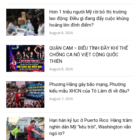
Hơn 1 triệu người Mỹ rời bỏ thị trường
lao động: Điều gì đang đẩy cuộc khủng
hoảng lên đỉnh điểm?
August 8, 2026
QUẬN CAM – BIỂU TÌNH ĐẦY KHÍ THẾ
CHỐNG CA NÔ VIỆT CỘNG QUỐC
THIÊN
August 8, 2026
Phương Hằng gây bão mạng, Phường
kiểu mẫu XHCN của Tô Lâm đi về đâu?
August 7, 2026
Hạn hán kỷ lục ở Puerto Rico: Hàng trăm
nghìn dân Mỹ “kêu trời”, Washington vẫn
ngó lơ?