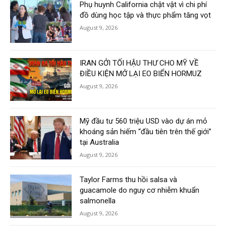
Phụ huynh California chật vật vì chi phí
đồ dùng học tập và thực phẩm tăng vọt
August 9, 2026
IRAN GỞI TỐI HẬU THƯ CHO MỸ VỀ
ĐIỀU KIỆN MỞ LẠI EO BIỂN HORMUZ
August 9, 2026
Mỹ đầu tư 560 triệu USD vào dự án mỏ
khoáng sản hiếm “đầu tiên trên thế giới”
tại Australia
August 9, 2026
Taylor Farms thu hồi salsa và
guacamole do nguy cơ nhiễm khuẩn
salmonella
August 9, 2026