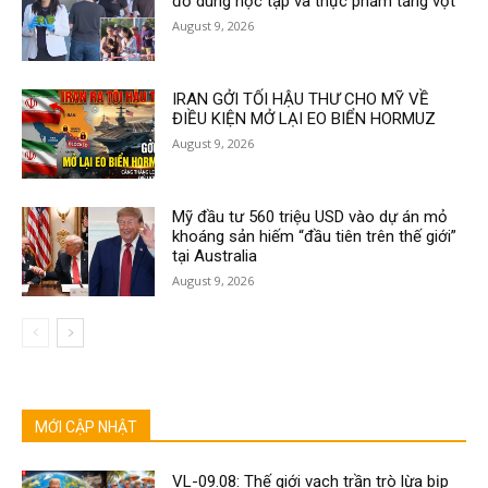
đồ dùng học tập và thực phẩm tăng vọt
August 9, 2026
IRAN GỞI TỐI HẬU THƯ CHO MỸ VỀ
ĐIỀU KIỆN MỞ LẠI EO BIỂN HORMUZ
August 9, 2026
Mỹ đầu tư 560 triệu USD vào dự án mỏ
khoáng sản hiếm “đầu tiên trên thế giới”
tại Australia
August 9, 2026
MỚI CẬP NHẬT
VL-09.08: Thế giới vạch trần trò lừa bịp