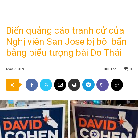
Biển quảng cáo tranh cử của
Nghị viên San Jose bị bôi bẩn
bằng biểu tượng bài Do Thái
May 7, 2026
1729
0