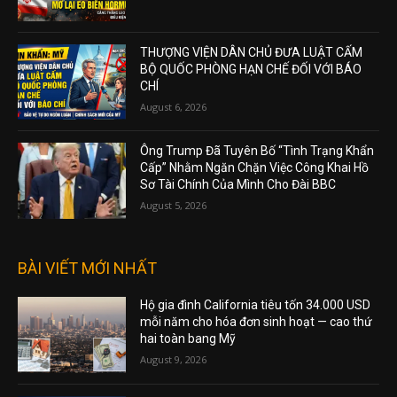
KIỆN MỞ LẠI EO BIỂN HORMUZ
August 9, 2026
THƯỢNG VIỆN DÂN CHỦ ĐƯA LUẬT CẤM
BỘ QUỐC PHÒNG HẠN CHẾ ĐỐI VỚI BÁO
CHÍ
August 6, 2026
Ông Trump Đã Tuyên Bố “Tình Trạng Khẩn
Cấp” Nhằm Ngăn Chặn Việc Công Khai Hồ
Sơ Tài Chính Của Mình Cho Đài BBC
August 5, 2026
BÀI VIẾT MỚI NHẤT
Hộ gia đình California tiêu tốn 34.000 USD
mỗi năm cho hóa đơn sinh hoạt — cao thứ
hai toàn bang Mỹ