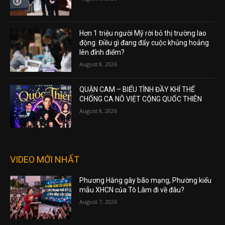
Hơn 1 triệu người Mỹ rời bỏ thị trường lao
động: Điều gì đang đẩy cuộc khủng hoảng
lên đỉnh điểm?
August 8, 2026
QUẬN CAM – BIỂU TÌNH ĐẦY KHÍ THẾ
CHỐNG CA NÔ VIỆT CỘNG QUỐC THIÊN
August 8, 2026
VIDEO MỚI NHẤT
Phương Hằng gây bão mạng, Phường kiểu
mẫu XHCN của Tô Lâm đi về đâu?
August 7, 2026