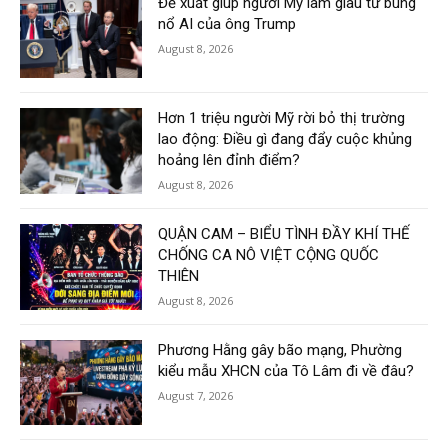
Đề xuất giúp người Mỹ làm giàu từ bùng
nổ AI của ông Trump
August 8, 2026
Hơn 1 triệu người Mỹ rời bỏ thị trường
lao động: Điều gì đang đẩy cuộc khủng
hoảng lên đỉnh điểm?
August 8, 2026
QUẬN CAM – BIỂU TÌNH ĐẦY KHÍ THẾ
CHỐNG CA NÔ VIỆT CỘNG QUỐC
THIÊN
August 8, 2026
Phương Hằng gây bão mạng, Phường
kiểu mẫu XHCN của Tô Lâm đi về đâu?
August 7, 2026