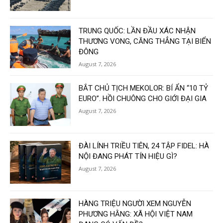
TRUNG QUỐC: LẦN ĐẦU XÁC NHẬN
THƯƠNG VONG, CĂNG THẲNG TẠI BIỂN
ĐÔNG
August 7, 2026
BẮT CHỦ TỊCH MEKOLOR: BÍ ẨN “10 TỶ
EURO”. HỒI CHUÔNG CHO GIỚI ĐẠI GIA
August 7, 2026
ĐÀI LÍNH TRIỀU TIÊN, 24 TẬP FIDEL: HÀ
NỘI ĐANG PHÁT TÍN HIỆU GÌ?
August 7, 2026
HÀNG TRIỆU NGƯỜI XEM NGUYỄN
PHƯƠNG HẰNG: XÃ HỘI VIỆT NAM