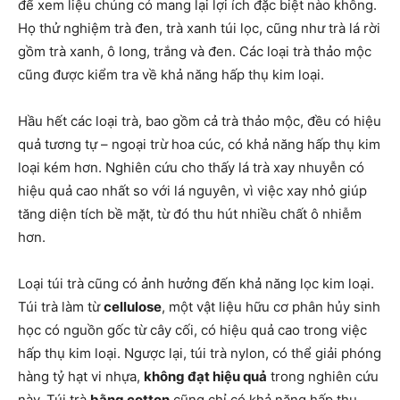
để xem liệu chúng có mang lại lợi ích đặc biệt nào không.
Họ thử nghiệm trà đen, trà xanh túi lọc, cũng như trà lá rời
gồm trà xanh, ô long, trắng và đen. Các loại trà thảo mộc
cũng được kiểm tra về khả năng hấp thụ kim loại.
Hầu hết các loại trà, bao gồm cả trà thảo mộc, đều có hiệu
quả tương tự – ngoại trừ hoa cúc, có khả năng hấp thụ kim
loại kém hơn. Nghiên cứu cho thấy lá trà xay nhuyễn có
hiệu quả cao nhất so với lá nguyên, vì việc xay nhỏ giúp
tăng diện tích bề mặt, từ đó thu hút nhiều chất ô nhiễm
hơn.
Loại túi trà cũng có ảnh hưởng đến khả năng lọc kim loại.
Túi trà làm từ
cellulose
, một vật liệu hữu cơ phân hủy sinh
học có nguồn gốc từ cây cối, có hiệu quả cao trong việc
hấp thụ kim loại. Ngược lại, túi trà nylon, có thể giải phóng
hàng tỷ hạt vi nhựa,
không đạt hiệu quả
trong nghiên cứu
này. Túi trà
bằng cotton
cũng chỉ có khả năng hấp thụ