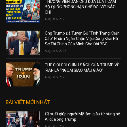
THƯỢNG VIỆN DÂN CHỦ ĐƯA LUẬT CẤM
BỘ QUỐC PHÒNG HẠN CHẾ ĐỐI VỚI BÁO
CHÍ
August 6, 2026
Ông Trump Đã Tuyên Bố “Tình Trạng Khẩn
Cấp” Nhằm Ngăn Chặn Việc Công Khai Hồ
Sơ Tài Chính Của Mình Cho Đài BBC
August 5, 2026
THẾ GIỚI GỌI CHÍNH SÁCH CỦA TRUMP VỀ
IRAN LÀ “NGOẠI GIAO MẪU GIÁO”
August 5, 2026
BÀI VIẾT MỚI NHẤT
Đề xuất giúp người Mỹ làm giàu từ bùng nổ
AI của ông Trump
August 8, 2026