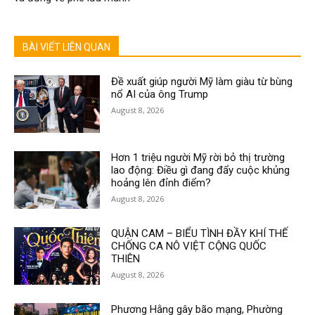
BÀI VIẾT LIÊN QUAN
Đề xuất giúp người Mỹ làm giàu từ bùng
nổ AI của ông Trump
August 8, 2026
Hơn 1 triệu người Mỹ rời bỏ thị trường
lao động: Điều gì đang đẩy cuộc khủng
hoảng lên đỉnh điểm?
August 8, 2026
QUẬN CAM – BIỂU TÌNH ĐẦY KHÍ THẾ
CHỐNG CA NÔ VIỆT CỘNG QUỐC
THIÊN
August 8, 2026
Phương Hằng gây bão mạng, Phường