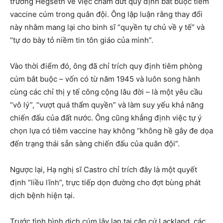
trưởng Hegseth về việc chấm dứt quy định bắt buộc tiêm
vaccine cúm trong quân đội. Ông lập luận rằng thay đổi
này nhằm mang lại cho binh sĩ “quyền tự chủ về y tế” và
“tự do bày tỏ niềm tin tôn giáo của mình”.
Vào thời điểm đó, ông đã chỉ trích quy định tiêm phòng
cúm bắt buộc – vốn có từ năm 1945 và luôn song hành
cùng các chỉ thị y tế công cộng lâu đời – là một yêu cầu
“vô lý”, “vượt quá thẩm quyền” và làm suy yếu khả năng
chiến đấu của đất nước. Ông cũng khẳng định việc tự ý
chọn lựa có tiêm vaccine hay không “không hề gây đe dọa
đến trạng thái sẵn sàng chiến đấu của quân đội”.
Ngược lại, Hạ nghị sĩ Castro chỉ trích đây là một quyết
định “liều lĩnh”, trực tiếp dọn đường cho đợt bùng phát
dịch bệnh hiện tại.
Trước tình hình dịch cúm lây lan tại căn cứ Lackland, các