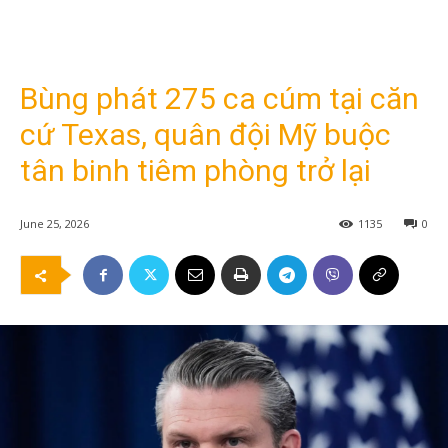
Bùng phát 275 ca cúm tại căn
cứ Texas, quân đội Mỹ buộc
tân binh tiêm phòng trở lại
June 25, 2026
1135
0