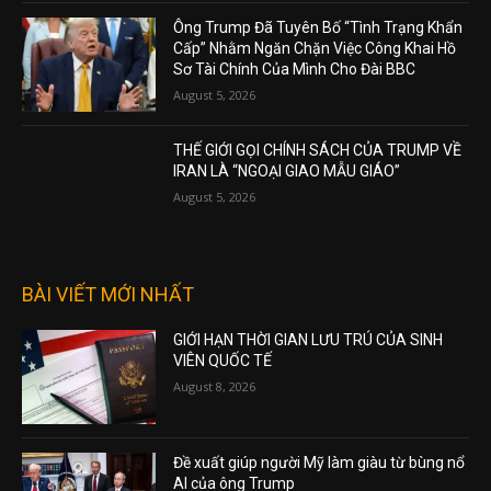
Ông Trump Đã Tuyên Bố “Tình Trạng Khẩn
Cấp” Nhằm Ngăn Chặn Việc Công Khai Hồ
Sơ Tài Chính Của Mình Cho Đài BBC
August 5, 2026
THẾ GIỚI GỌI CHÍNH SÁCH CỦA TRUMP VỀ
IRAN LÀ “NGOẠI GIAO MẪU GIÁO”
August 5, 2026
BÀI VIẾT MỚI NHẤT
GIỚI HẠN THỜI GIAN LƯU TRÚ CỦA SINH
VIÊN QUỐC TẾ
August 8, 2026
Đề xuất giúp người Mỹ làm giàu từ bùng nổ
AI của ông Trump