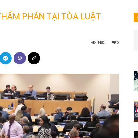
THẨM PHÁN TẠI TÒA LUẬT
1459
0