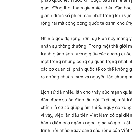
pháp quốc tế. Trước khi được bầu làm thẩm 
giao, đồng thời tham gia nhiều diễn đàn học 
giành được số phiếu cao nhất trong khu vực
rộng rãi mà cộng đồng quốc tế dành cho ứng
Nhìn ở góc độ rộng hơn, sự kiện này mang ý
nhân sự thông thường. Trong một thế giới m
tranh giành ảnh hưởng giữa các cường quốc 
một trong những công cụ quan trọng nhất n
các cơ quan tài phán quốc tế có thể không 
ra những chuẩn mực và nguyên tắc chung mà
Lịch sử đã nhiều lần cho thấy sức mạnh quâ
đảm được sự ổn định lâu dài. Trái lại, một t
chính là cơ sở giúp giảm thiểu nguy cơ xung
vì vậy, việc lần đầu tiên Việt Nam có đại diệ
hãnh diện của ngành ngoại giao và giới luật
trình hội nhập ngày càng sâu rộng của Việt