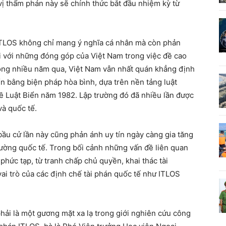
 vị thẩm phán này sẽ chính thức bắt đầu nhiệm kỳ từ
ITLOS không chỉ mang ý nghĩa cá nhân mà còn phản
i với những đóng góp của Việt Nam trong việc đề cao
Trong nhiều năm qua, Việt Nam vẫn nhất quán khẳng định
ển bằng biện pháp hòa bình, dựa trên nền tảng luật
ề Luật Biển năm 1982. Lập trường đó đã nhiều lần được
và quốc tế.
bầu cử lần này cũng phản ánh uy tín ngày càng gia tăng
rường quốc tế. Trong bối cảnh những vấn đề liên quan
phức tạp, từ tranh chấp chủ quyền, khai thác tài
ai trò của các định chế tài phán quốc tế như ITLOS
ải là một gương mặt xa lạ trong giới nghiên cứu công