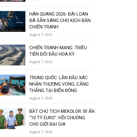
HÁN QUANG 2026: ĐÀI LOAN
ĐÃ SẴN SÀNG CHO KỊCH BẢN
CHIẾN TRANH
August 7, 2026
CHIẾN TRANH MẠNG: TRIỀU
TIÊN ĐỐI ĐẦU HOA KỲ
August 7, 2026
TRUNG QUỐC: LẦN ĐẦU XÁC
NHẬN THƯƠNG VONG, CĂNG
THẲNG TẠI BIỂN ĐÔNG
August 7, 2026
BẮT CHỦ TỊCH MEKOLOR: BÍ ẨN
“10 TỶ EURO”. HỒI CHUÔNG
CHO GIỚI ĐẠI GIA
August 7, 2026