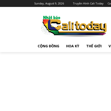
Sunday, August 9, 2026
Truyền Hình Cali Today
Ca
CỘNG ĐỒNG
HOA KỲ
THẾ GIỚI
V