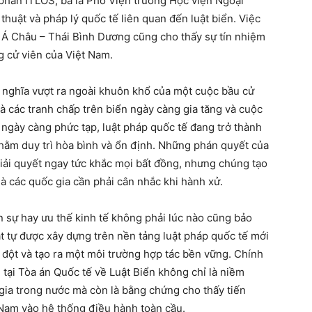
phán ITLOS, bà là Phó Viện trưởng Học viện Ngoại
thuật và pháp lý quốc tế liên quan đến luật biển. Việc
 Á Châu – Thái Bình Dương cũng cho thấy sự tín nhiệm
 cử viên của Việt Nam.
 nghĩa vượt ra ngoài khuôn khổ của một cuộc bầu cử
à các tranh chấp trên biển ngày càng gia tăng và cuộc
ngày càng phức tạp, luật pháp quốc tế đang trở thành
hằm duy trì hòa bình và ổn định. Những phán quyết của
giải quyết ngay tức khắc mọi bất đồng, nhưng chúng tạo
 các quốc gia cần phải cân nhắc khi hành xử.
n sự hay ưu thế kinh tế không phải lúc nào cũng bảo
rật tự được xây dựng trên nền tảng luật pháp quốc tế mới
 đột và tạo ra một môi trường hợp tác bền vững. Chính
n tại Tòa án Quốc tế về Luật Biển không chỉ là niềm
 gia trong nước mà còn là bằng chứng cho thấy tiến
 Nam vào hệ thống điều hành toàn cầu.