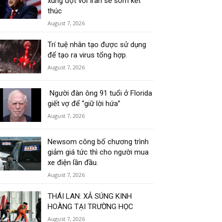
xung đột với Iran sẽ sớm kết
thúc
August 7, 2026
Trí tuệ nhân tạo được sử dụng
để tạo ra virus tổng hợp.
August 7, 2026
Người đàn ông 91 tuổi ở Florida
giết vợ để “giữ lời hứa”
August 7, 2026
Newsom công bố chương trình
giảm giá tức thì cho người mua
xe điện lần đầu.
August 7, 2026
THÁI LAN: XẢ SÚNG KINH
HOÀNG TẠI TRƯỜNG HỌC
August 7, 2026