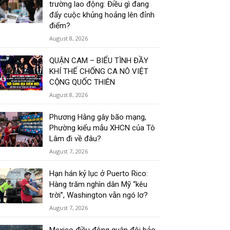
trường lao động: Điều gì đang
đẩy cuộc khủng hoảng lên đỉnh
điểm?
August 8, 2026
QUẬN CAM – BIỂU TÌNH ĐẦY
KHÍ THẾ CHỐNG CA NÔ VIỆT
CỘNG QUỐC THIÊN
August 8, 2026
Phương Hằng gây bão mạng,
Phường kiểu mẫu XHCN của Tô
Lâm đi về đâu?
August 7, 2026
Hạn hán kỷ lục ở Puerto Rico:
Hàng trăm nghìn dân Mỹ “kêu
trời”, Washington vẫn ngó lơ?
August 7, 2026