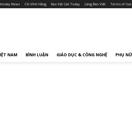
litoday News
Cõi Vĩnh Hằng
Rao Vặt Cali Today
Làng Báo Việt
Terms of Use
IỆT NAM
BÌNH LUẬN
GIÁO DỤC & CÔNG NGHỆ
PHỤ N