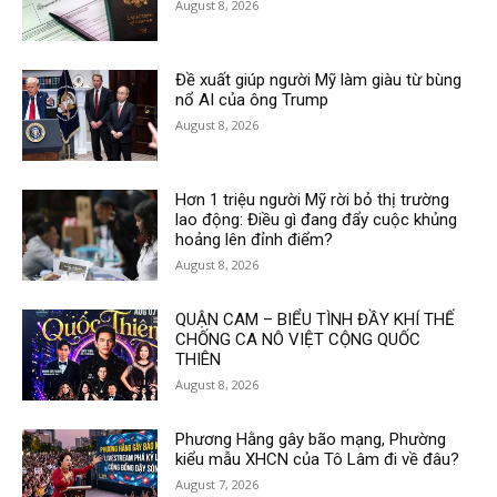
August 8, 2026
Đề xuất giúp người Mỹ làm giàu từ bùng
nổ AI của ông Trump
August 8, 2026
Hơn 1 triệu người Mỹ rời bỏ thị trường
lao động: Điều gì đang đẩy cuộc khủng
hoảng lên đỉnh điểm?
August 8, 2026
QUẬN CAM – BIỂU TÌNH ĐẦY KHÍ THẾ
CHỐNG CA NÔ VIỆT CỘNG QUỐC
THIÊN
August 8, 2026
Phương Hằng gây bão mạng, Phường
kiểu mẫu XHCN của Tô Lâm đi về đâu?
August 7, 2026