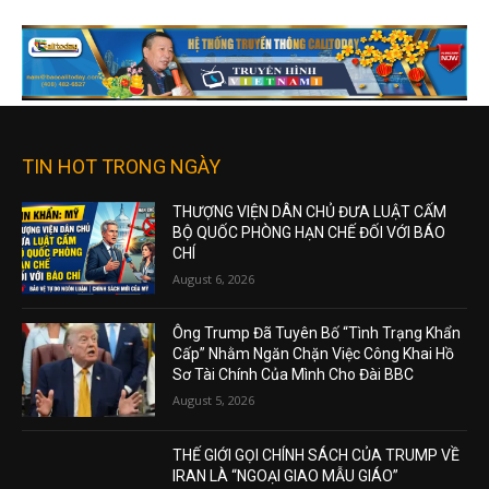
TIN HOT TRONG NGÀY
THƯỢNG VIỆN DÂN CHỦ ĐƯA LUẬT CẤM
BỘ QUỐC PHÒNG HẠN CHẾ ĐỐI VỚI BÁO
CHÍ
August 6, 2026
Ông Trump Đã Tuyên Bố “Tình Trạng Khẩn
Cấp” Nhằm Ngăn Chặn Việc Công Khai Hồ
Sơ Tài Chính Của Mình Cho Đài BBC
August 5, 2026
THẾ GIỚI GỌI CHÍNH SÁCH CỦA TRUMP VỀ
IRAN LÀ “NGOẠI GIAO MẪU GIÁO”