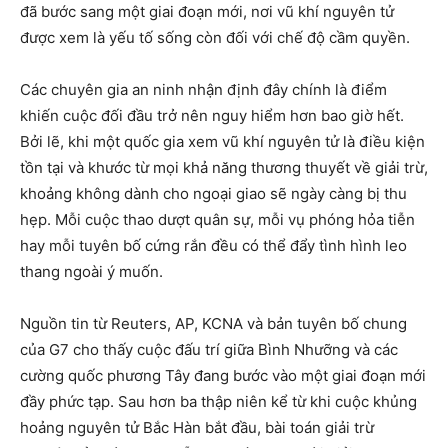
đã bước sang một giai đoạn mới, nơi vũ khí nguyên tử
được xem là yếu tố sống còn đối với chế độ cầm quyền.
Các chuyên gia an ninh nhận định đây chính là điểm
khiến cuộc đối đầu trở nên nguy hiểm hơn bao giờ hết.
Bởi lẽ, khi một quốc gia xem vũ khí nguyên tử là điều kiện
tồn tại và khước từ mọi khả năng thương thuyết về giải trừ,
khoảng không dành cho ngoại giao sẽ ngày càng bị thu
hẹp. Mỗi cuộc thao dượt quân sự, mỗi vụ phóng hỏa tiễn
hay mỗi tuyên bố cứng rắn đều có thể đẩy tình hình leo
thang ngoài ý muốn.
Nguồn tin từ Reuters, AP, KCNA và bản tuyên bố chung
của G7 cho thấy cuộc đấu trí giữa Bình Nhưỡng và các
cường quốc phương Tây đang bước vào một giai đoạn mới
đầy phức tạp. Sau hơn ba thập niên kể từ khi cuộc khủng
hoảng nguyên tử Bắc Hàn bắt đầu, bài toán giải trừ