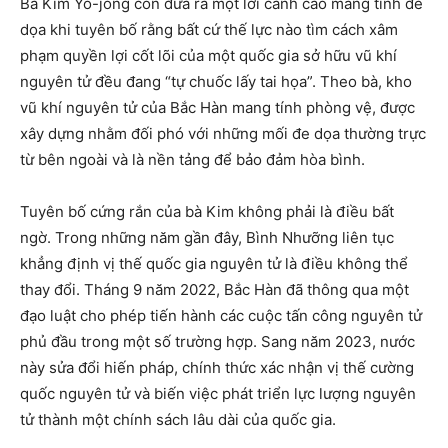
Bà Kim Yo-jong còn đưa ra một lời cảnh cáo mang tính đe
dọa khi tuyên bố rằng bất cứ thế lực nào tìm cách xâm
phạm quyền lợi cốt lõi của một quốc gia sở hữu vũ khí
nguyên tử đều đang “tự chuốc lấy tai họa”. Theo bà, kho
vũ khí nguyên tử của Bắc Hàn mang tính phòng vệ, được
xây dựng nhằm đối phó với những mối đe dọa thường trực
từ bên ngoài và là nền tảng để bảo đảm hòa bình.
Tuyên bố cứng rắn của bà Kim không phải là điều bất
ngờ. Trong những năm gần đây, Bình Nhưỡng liên tục
khẳng định vị thế quốc gia nguyên tử là điều không thể
thay đổi. Tháng 9 năm 2022, Bắc Hàn đã thông qua một
đạo luật cho phép tiến hành các cuộc tấn công nguyên tử
phủ đầu trong một số trường hợp. Sang năm 2023, nước
này sửa đổi hiến pháp, chính thức xác nhận vị thế cường
quốc nguyên tử và biến việc phát triển lực lượng nguyên
tử thành một chính sách lâu dài của quốc gia.