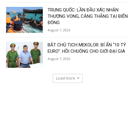
TRUNG QUỐC: LẦN ĐẦU XÁC NHẬN
THƯƠNG VONG, CĂNG THẲNG TẠI BIỂN
ĐÔNG
August 7, 2026
BẮT CHỦ TỊCH MEKOLOR: BÍ ẨN “10 TỶ
EURO”. HỒI CHUÔNG CHO GIỚI ĐẠI GIA
August 7, 2026
Load more