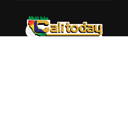
ABOUT US
Trang web
baocalitoday.com
là sản phẩm của Hệ Thống
Truyền Thông Cali Today
Tòa soạn: 1310 Tully Road #109, San Jose, CA 95122
Tel: (408) 482-6527
Contact us:
nam@baocalitoday.com