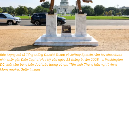
Bức tượng mô tả Tổng thống Donald Trump và Jeffrey Epstein nắm tay nhau được
nhìn thấy gần Điện Capitol Hoa Kỳ vào ngày 23 tháng 9 năm 2025, tại Washington,
DC. Một tấm bảng bên dưới bức tượng có ghi "Tôn vinh Tháng hữu nghị". Anna
Moneymaker, Getty Images