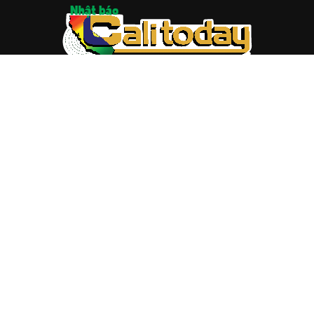
ABOUT US
Trang web
baocalitoday.com
là sản phẩm của Hệ Thống
Truyền Thông Cali Today
Tòa soạn: 1310 Tully Road #109, San Jose, CA 95122
Tel: (408) 482-6527
Contact us:
nam@baocalitoday.com
FOLLOW US