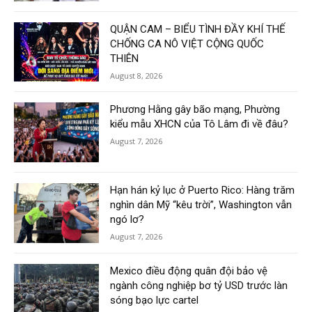
QUẬN CAM – BIỂU TÌNH ĐẦY KHÍ THẾ
CHỐNG CA NÔ VIỆT CỘNG QUỐC
THIÊN
August 8, 2026
Phương Hằng gây bão mạng, Phường
kiểu mẫu XHCN của Tô Lâm đi về đâu?
August 7, 2026
Hạn hán kỷ lục ở Puerto Rico: Hàng trăm
nghìn dân Mỹ “kêu trời”, Washington vẫn
ngó lơ?
August 7, 2026
Mexico điều động quân đội bảo vệ
ngành công nghiệp bơ tỷ USD trước làn
sóng bạo lực cartel