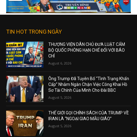
TIN HOT TRONG NGÀY
THƯỢNG VIỆN DÂN CHỦ ĐƯA LUẬT CẤM
BỘ QUỐC PHÒNG HẠN CHẾ ĐỐI VỚI BÁO
CHÍ
August 6, 2026
Ông Trump Đã Tuyên Bố “Tình Trạng Khẩn
Cấp” Nhằm Ngăn Chặn Việc Công Khai Hồ
Sơ Tài Chính Của Mình Cho Đài BBC
August 5, 2026
THẾ GIỚI GỌI CHÍNH SÁCH CỦA TRUMP VỀ
IRAN LÀ “NGOẠI GIAO MẪU GIÁO”
August 5, 2026