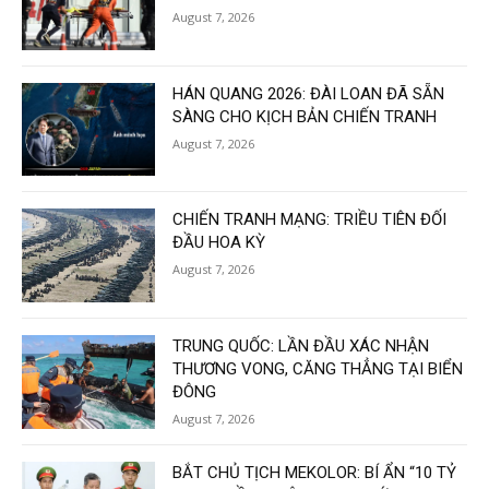
August 7, 2026
HÁN QUANG 2026: ĐÀI LOAN ĐÃ SẴN
SÀNG CHO KỊCH BẢN CHIẾN TRANH
August 7, 2026
CHIẾN TRANH MẠNG: TRIỀU TIÊN ĐỐI
ĐẦU HOA KỲ
August 7, 2026
TRUNG QUỐC: LẦN ĐẦU XÁC NHẬN
THƯƠNG VONG, CĂNG THẲNG TẠI BIỂN
ĐÔNG
August 7, 2026
BẮT CHỦ TỊCH MEKOLOR: BÍ ẨN “10 TỶ