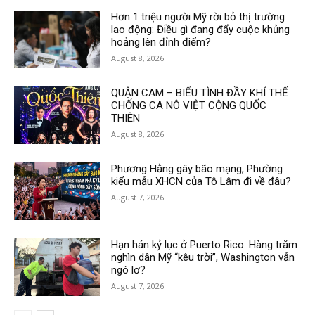
Hơn 1 triệu người Mỹ rời bỏ thị trường
lao động: Điều gì đang đẩy cuộc khủng
hoảng lên đỉnh điểm?
August 8, 2026
QUẬN CAM – BIỂU TÌNH ĐẦY KHÍ THẾ
CHỐNG CA NÔ VIỆT CỘNG QUỐC
THIÊN
August 8, 2026
Phương Hằng gây bão mạng, Phường
kiểu mẫu XHCN của Tô Lâm đi về đâu?
August 7, 2026
Hạn hán kỷ lục ở Puerto Rico: Hàng trăm
nghìn dân Mỹ “kêu trời”, Washington vẫn
ngó lơ?
August 7, 2026