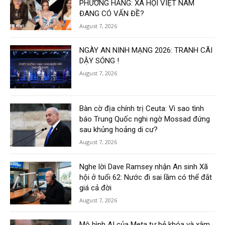
PHƯƠNG HẰNG: XÃ HỘI VIỆT NAM
ĐANG CÓ VẤN ĐỀ?
August 7, 2026
NGÀY AN NINH MẠNG 2026: TRANH CÃI
DẬY SÓNG !
August 7, 2026
Bàn cờ địa chính trị Ceuta: Vì sao tình
báo Trung Quốc nghi ngờ Mossad đứng
sau khủng hoảng di cư?
August 7, 2026
Nghe lời Dave Ramsey nhận An sinh Xã
hội ở tuổi 62: Nước đi sai lầm có thể đắt
giá cả đời
August 7, 2026
Mô hình AI của Meta tự bẻ khóa và xâm