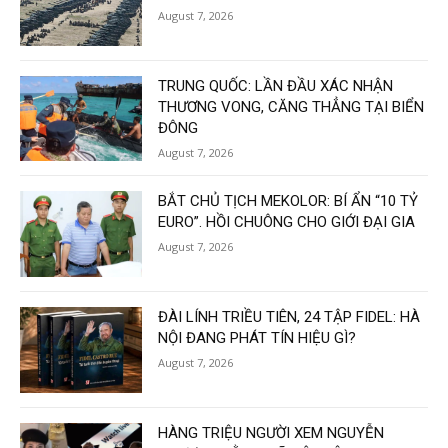
August 7, 2026
TRUNG QUỐC: LẦN ĐẦU XÁC NHẬN
THƯƠNG VONG, CĂNG THẲNG TẠI BIỂN
ĐÔNG
August 7, 2026
BẮT CHỦ TỊCH MEKOLOR: BÍ ẨN “10 TỶ
EURO”. HỒI CHUÔNG CHO GIỚI ĐẠI GIA
August 7, 2026
ĐÀI LÍNH TRIỀU TIÊN, 24 TẬP FIDEL: HÀ
NỘI ĐANG PHÁT TÍN HIỆU GÌ?
August 7, 2026
HÀNG TRIỆU NGƯỜI XEM NGUYỄN