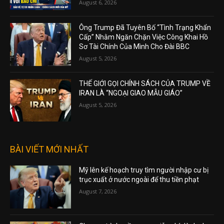
August 6, 2026
Ông Trump Đã Tuyên Bố “Tình Trạng Khẩn
Cấp” Nhằm Ngăn Chặn Việc Công Khai Hồ
Sơ Tài Chính Của Mình Cho Đài BBC
August 5, 2026
THẾ GIỚI GỌI CHÍNH SÁCH CỦA TRUMP VỀ
IRAN LÀ “NGOẠI GIAO MẪU GIÁO”
August 5, 2026
BÀI VIẾT MỚI NHẤT
Mỹ lên kế hoạch truy tìm người nhập cư bị
trục xuất ở nước ngoài để thu tiền phạt
August 7, 2026