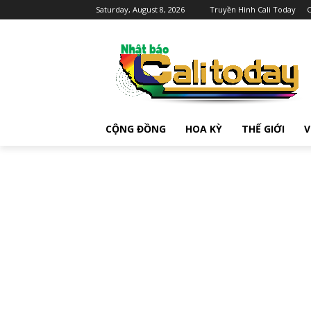
Saturday, August 8, 2026
Truyền Hình Cali Today
C
CỘNG ĐỒNG
HOA KỲ
THẾ GIỚI
V