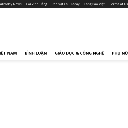
alitoday News
Cõi Vĩnh Hằng
Rao Vặt Cali Today
Làng Báo Việt
Terms of Us
IỆT NAM
BÌNH LUẬN
GIÁO DỤC & CÔNG NGHỆ
PHỤ N