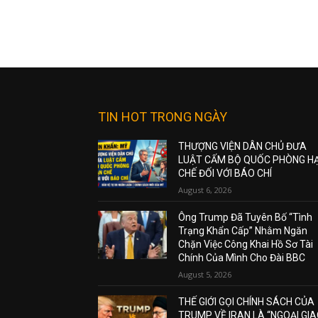
TIN HOT TRONG NGÀY
THƯỢNG VIỆN DÂN CHỦ ĐƯA
LUẬT CẤM BỘ QUỐC PHÒNG H
CHẾ ĐỐI VỚI BÁO CHÍ
August 6, 2026
Ông Trump Đã Tuyên Bố “Tình
Trạng Khẩn Cấp” Nhằm Ngăn
Chặn Việc Công Khai Hồ Sơ Tài
Chính Của Mình Cho Đài BBC
August 5, 2026
THẾ GIỚI GỌI CHÍNH SÁCH CỦA
TRUMP VỀ IRAN LÀ “NGOẠI GI