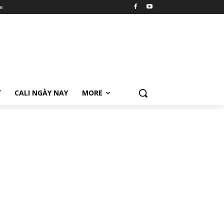
e
Ữ
CALI NGÀY NAY
MORE