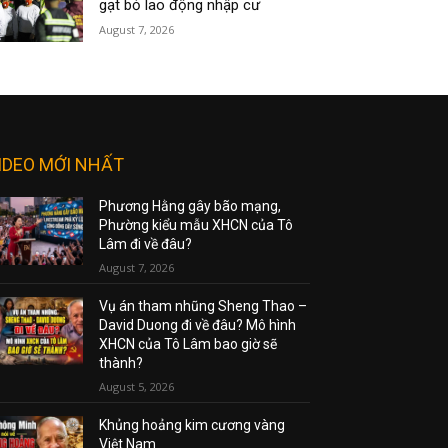
gạt bỏ lao động nhập cư
August 7, 2026
IDEO MỚI NHẤT
Phương Hằng gây bão mạng,
Phường kiểu mẫu XHCN của Tô
Lâm đi về đâu?
August 7, 2026
Vụ án tham nhũng Sheng Thao –
David Duong đi về đâu? Mô hình
XHCN của Tô Lâm bao giờ sẽ
thành?
August 5, 2026
Khủng hoảng kim cương vàng
Việt Nam