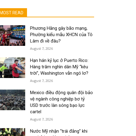
MOST READ
Phương Hằng gây bão mạng,
Phường kiểu mẫu XHCN của Tô
Lâm đi về đâu?
August 7, 2026
Hạn hán kỷ lục ở Puerto Rico:
Hàng trăm nghìn dân Mỹ “kêu
trời”, Washington vẫn ngó lơ?
August 7, 2026
Mexico điều động quân đội bảo
vệ ngành công nghiệp bơ tỷ
USD trước làn sóng bạo lực
cartel
August 7, 2026
Nước Mỹ nhận “trái đắng” khi