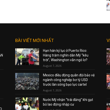
BÀI VIẾT MỚI NHẤT
V
Hạn hán kỷ lục ở Puerto Rico:
ẠN
Hàng trăm nghìn dân Mỹ “kêu
trời”, Washington vẫn ngó lơ?
August 7, 2026
Mexico điều động quân đội bảo vệ
ngành công nghiệp bơ tỷ USD
trước làn sóng bạo lực cartel
August 7, 2026
Nước Mỹ nhận “trái đắng” khi gạt
bỏ lao động nhập cư
AO