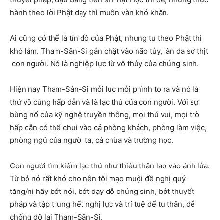
hành theo lời Phật dạy thì muôn vàn khó khăn.
Ai cũng có thể là tín đồ của Phật, nhưng tu theo Phật thì
khó lắm. Tham-Sân-Si gắn chặt vào não tủy, làn da sớ thịt
con người. Nó là nghiệp lực từ vô thủy của chúng sinh.
Hiện nay Tham-Sân-Si mỗi lúc mỗi phình to ra và nó là
thứ vô cùng hấp dẫn và là lạc thú của con người. Với sự
bùng nổ của kỹ nghệ truyền thông, mọi thú vui, mọi trò
hấp dẫn có thể chui vào cả phòng khách, phòng làm việc,
phòng ngủ của người ta, cả chùa và trường học.
Con người tìm kiếm lạc thú như thiêu thân lao vào ánh lửa.
Từ bỏ nó rất khó cho nên tôi mạo muội đề nghị quý
tăng/ni hãy bớt nói, bớt dạy dỗ chúng sinh, bớt thuyết
pháp và tập trung hết nghị lực và trí tuệ để tu thân, để
chống đỡ lại Tham-Sân-Si.