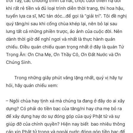
trởi Tây, các chương trình ca hát, chọc cười thiên hạ đôi
khi rất rẻ tiền và đủ loại trình diễn thời trang, thi hoa hậu,
tuyển lựa ca sĩ, MC tán dóc…để gọi là “giải trí”. Tôi đề nghị
quý tăng/ni sau khi cổng chùa khép lại, nên bỏ lại sau
lưng tất cả những phiền trược, ảo ảnh của cuộc đời. Nên
dành thời giờ để nghỉ ngơi và nhất là thực hành quán
chiếu. Điều quán chiếu quan trọng nhất ở đây là quán Tứ
Trọng Ân: Ơn Cha Mẹ, Ơn Thầy Cô, Ơn Đất Nước và Ơn
Chúng Sinh.
Trong những giây phút vắng lặng nhất, quý vị hãy tự
hỏi, hãy quán chiếu xem:
– Ngôi chùa hay tịnh xá mà chúng ta đang ở đây do ai xây
dựng? Có phải do tiền bạc của tăng/ni hay cha mẹ bỏ ra
để xây dựng hay do sự đóng góp của quý Phật tử và sự
giúp đỡ của chính quyền? Hiện nay biết bao nhiêu thông
cáo xin Phật tử trong và ngoài nước đóng góp tiền bạc để