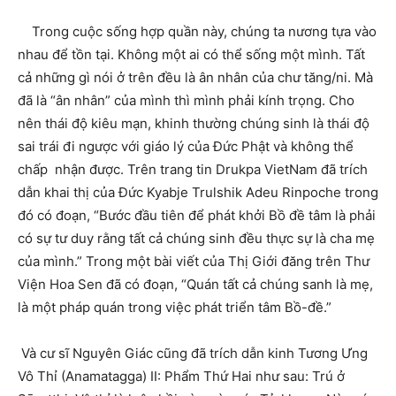
Trong cuộc sống hợp quần này, chúng ta nương tựa vào
nhau để tồn tại. Không một ai có thể sống một mình. Tất
cả những gì nói ở trên đều là ân nhân của chư tăng/ni. Mà
đã là “ân nhân” của mình thì mình phải kính trọng. Cho
nên thái độ kiêu mạn, khinh thường chúng sinh là thái độ
sai trái đi ngược với giáo lý của Đức Phật và không thể
chấp nhận được. Trên trang tin Drukpa VietNam đã trích
dẫn khai thị của Đức Kyabje Trulshik Adeu Rinpoche trong
đó có đoạn, “Bước đầu tiên để phát khởi Bồ đề tâm là phải
có sự tư duy rằng tất cả chúng sinh đều thực sự là cha mẹ
của mình.” Trong một bài viết của Thị Giới đăng trên Thư
Viện Hoa Sen đã có đoạn, “Quán tất cả chúng sanh là mẹ,
là một pháp quán trong việc phát triển tâm Bồ-đề.”
Và cư sĩ Nguyên Giác cũng đã trích dẫn kinh Tương Ưng
Vô Thỉ (Anamatagga) II: Phẩm Thứ Hai như sau: Trú ở