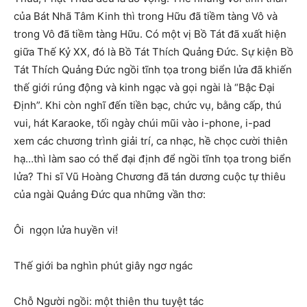
của Bát Nhã Tâm Kinh thì trong Hữu đã tiềm tàng Vô và
trong Vô đã tiềm tàng Hữu. Có một vị Bồ Tát đã xuất hiện
giữa Thế Kỷ XX, đó là Bồ Tát Thích Quảng Đức. Sự kiện Bồ
Tát Thích Quảng Đức ngồi tĩnh tọa trong biển lửa đã khiến
thế giới rúng động và kinh ngạc và gọi ngài là “Bậc Đại
Định”. Khi còn nghĩ đến tiền bạc, chức vụ, bằng cấp, thú
vui, hát Karaoke, tối ngày chúi mũi vào i-phone, i-pad
xem các chương trình giải trí, ca nhạc, hề chọc cười thiên
hạ…thì làm sao có thể đại định để ngồi tĩnh tọa trong biển
lửa? Thi sĩ Vũ Hoàng Chương đã tán dương cuộc tự thiêu
của ngài Quảng Đức qua những vần thơ:
Ôi ngọn lửa huyền vi!
Thế giới ba nghìn phút giây ngơ ngác
Chỗ Người ngồi: một thiên thu tuyệt tác