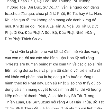
Thống, Pháp Chủ, Đại Lão Hòa Thượng, Ni Trưởng,
Thượng Tọa, Đại Đức, Sư Cô…thì vẫn là người còn đang
tu…chưa đắc quả, chưa phải là Phật, Bồ Tát hay A La Hán.
Khi đắc quả rồi thì không còn mang các danh xưng đó
nữa. Khi đó sẽ gọi: Ngài A La Hán A, Ngài Bồ Tát B, Đức
Phật Di Đà, Đức Phật A Súc Bệ, Đức Phật Nhiên Đăng,
Đức Phật Thích Ca v.v..
Tu sĩ vẫn là phàm phu với tất cả đam mê và dục vọng
của con người mà các nhà bình luận Hoa Kỳ nói rằng
“Priests are human beings” khi loan tin về các giáo sĩ rửa
tiển, sống đời xa hoa và phạm tội dâm ô với trẻ em.Tu sĩ
chỉ khác với phàm phu là họ đang trên bước đường tu
hành theo lời Phật dạy. Lịch sử Phật Giáo cho thấy dù có
dùng cả sinh mạng quyết tử của mình để tu, thì vô lượng
kiếp nữa mới thành Phật, A La Hán hay Bồ Tát. Trong
Thiền Luận, Đại Sư Suzuki nói rằng A La Hán Thừa, Bồ Tát
Thừa, Phật Thừa đều là ảo vọng. Thế nhưng với tinh thần