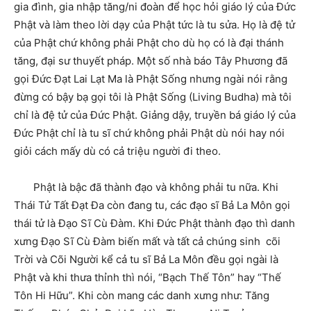
gia đình, gia nhập tăng/ni đoàn để học hỏi giáo lý của Đức
Phật và làm theo lời dạy của Phật tức là tu sửa. Họ là đệ tử
của Phật chứ không phải Phật cho dù họ có là đại thánh
tăng, đại sư thuyết pháp. Một số nhà báo Tây Phương đã
gọi Đức Đạt Lai Lạt Ma là Phật Sống nhưng ngài nói rằng
đừng có bậy bạ gọi tôi là Phật Sống (Living Budha) mà tôi
chỉ là đệ tử của Đức Phật. Giảng dậy, truyền bá giáo lý của
Đức Phật chỉ là tu sĩ chứ không phải Phật dù nói hay nói
giỏi cách mấy dù có cả triệu người đi theo.
Phật là bậc đã thành đạo và không phải tu nữa. Khi
Thái Tử Tất Đạt Đa còn đang tu, các đạo sĩ Bả La Môn gọi
thái tử là Đạo Sĩ Cù Đàm. Khi Đức Phật thành đạo thì danh
xưng Đạo Sĩ Cù Đàm biến mất và tất cả chúng sinh cõi
Trời và Cõi Người kể cả tu sĩ Bả La Môn đều gọi ngài là
Phật và khi thưa thỉnh thì nói, “Bạch Thế Tôn” hay “Thế
Tôn Hi Hữu”. Khi còn mang các danh xưng như: Tăng