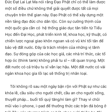
Đức Đạt Lai Lạt Ma nói rằng Đạo Phật chỉ có thể làm được
một số điều chứ không thể giải quyết được tất cả mọi
chuyện trên thế gian này. Đạo Phật có thể xây dựng một
nền tảng đạo đức cho dân tộc. Còn sự cường thịnh của
một quốc gia cần có hệ thống giáo dục tân tiến từ Tiểu
Học đến Đại Học, phát triển kinh tế, khoa học, kỹ thuật, có
chiến lược ngoại giao khôn ngoan và có vũ khí tối tân để
bảo vệ đất nước. Đây là trách nhiệm của những vị lãnh
đạo. Sự đóng góp của các học giả, các nhà trí thức, các tổ
hợp óc (think tank) không phải tu sĩ – rất quan trọng. Một
đất nước có cả triệu tu sĩ vẫn lạc hậu. Một đất nước có vài
ngàn khoa học gia lỗi lạc sẽ thống trị nhân loại.
Tôi không rõ sau một ngày bận rộn với Phật sự như các
khóa lễ, cầu siêu cho người chết, cầu an cho người sống,
thuyết pháp… buổi tối quý tăng/ni làm gì? Thay vì chũi
mũi vào i-phone, i-pad để thưởng thức các trận đá bóng ở