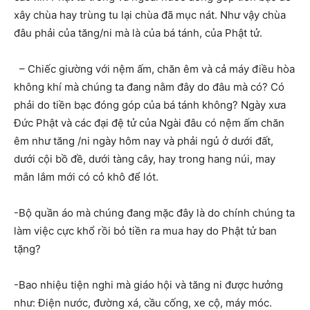
xây chùa hay trùng tu lại chùa đã mục nát. Như vậy chùa
đâu phải của tăng/ni mà là của bá tánh, của Phật tử.
– Chiếc giường với nệm ấm, chăn êm và cả máy điều hòa
không khí mà chúng ta đang nằm đây do đâu mà có? Có
phải do tiền bạc đóng góp của bá tánh không? Ngày xưa
Đức Phật và các đại đệ tử của Ngài đâu có nệm ấm chăn
êm như tăng /ni ngày hôm nay và phải ngủ ở dưới đất,
dưới cội bồ đề, dưới tàng cây, hay trong hang núi, may
mắn lắm mới có cỏ khô để lót.
-Bộ quần áo mà chúng đang mặc đây là do chính chúng ta
làm việc cực khổ rồi bỏ tiền ra mua hay do Phật tử ban
tặng?
-Bao nhiệu tiện nghi mà giáo hội và tăng ni được hưởng
như: Điện nước, đường xá, cầu cống, xe cộ, máy móc.