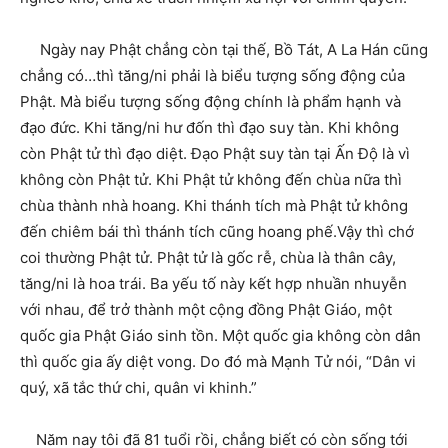
Ngày nay Phật chẳng còn tại thế, Bồ Tát, A La Hán cũng
chẳng có…thì tăng/ni phải là biểu tượng sống động của
Phật. Mà biểu tượng sống động chính là phẩm hạnh và
đạo đức. Khi tăng/ni hư đốn thì đạo suy tàn. Khi không
còn Phật tử thì đạo diệt. Đạo Phật suy tàn tại Ấn Độ là vì
không còn Phật tử. Khi Phật tử không đến chùa nữa thì
chùa thành nhà hoang. Khi thánh tích mà Phật tử không
đến chiêm bái thì thánh tích cũng hoang phế.Vậy thì chớ
coi thường Phật tử. Phật tử là gốc rễ, chùa là thân cây,
tăng/ni là hoa trái. Ba yếu tố này kết hợp nhuần nhuyễn
với nhau, để trở thành một cộng đồng Phật Giáo, một
quốc gia Phật Giáo sinh tồn. Một quốc gia không còn dân
thì quốc gia ấy diệt vong. Do đó mà Mạnh Tử nói, “Dân vi
quý, xã tắc thứ chi, quân vi khinh.”
Năm nay tôi đã 81 tuổi rồi, chẳng biết có còn sống tới