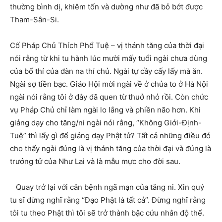
thường bình dị, khiêm tốn và dường như đã bỏ bớt được
Tham-Sân-Si.
Cố Pháp Chủ Thích Phổ Tuệ – vị thánh tăng của thời đại
nói rằng từ khi tu hành lúc mười mấy tuổi ngài chưa dùng
của bố thí của đàn na thí chủ. Ngài tự cầy cấy lấy mà ăn.
Ngài sợ tiền bạc. Giáo Hội mời ngài về ở chủa to ở Hà Nội
ngài nói rằng tôi ở đây đã quen từ thuở nhỏ rồi. Còn chức
vụ Pháp Chủ chỉ làm ngài lo lắng và phiền não hơn. Khi
giảng dạy cho tăng/ni ngài nói rằng, “Không Giới-Định-
Tuệ” thì lấy gì để giảng dạy Phật tử? Tất cả những điều đó
cho thấy ngài đúng là vị thánh tăng của thời đại và đúng là
trưởng tử của Như Lai và là mẫu mực cho đời sau.
Quay trở lại với căn bệnh ngã mạn của tăng ni. Xin quý
tu sĩ đừng nghĩ rằng “Đạo Phật là tất cả”. Đừng nghĩ rằng
tôi tu theo Phật thì tôi sẽ trở thành bậc cứu nhân độ thế.