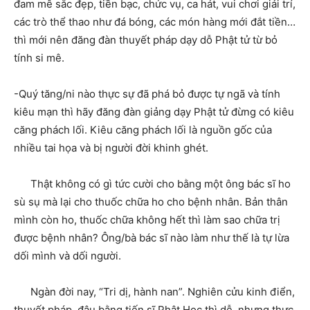
đam mê sắc đẹp, tiền bạc, chức vụ, ca hát, vui chơi giải trí,
các trò thể thao như đá bóng, các món hàng mới đắt tiền…
thì mới nên đăng đàn thuyết pháp dạy dỗ Phật tử từ bỏ
tính si mê.
-Quý tăng/ni nào thực sự đã phá bỏ được tự ngã và tính
kiêu mạn thì hãy đăng đàn giảng dạy Phật tử đừng có kiêu
căng phách lối. Kiêu căng phách lối là nguồn gốc của
nhiều tai họa và bị người đời khinh ghét.
Thật không có gì tức cười cho bằng một ông bác sĩ ho
sù sụ mà lại cho thuốc chữa ho cho bệnh nhân. Bản thân
mình còn ho, thuốc chữa không hết thì làm sao chữa trị
được bệnh nhân? Ông/bà bác sĩ nào làm như thế là tự lừa
dối mình và dối người.
Ngàn đời nay, “Tri dị, hành nan”. Nghiên cửu kinh điển,
thuyết pháp, đậu bằng tiến sĩ Phật Học thì dễ, nhưng thực