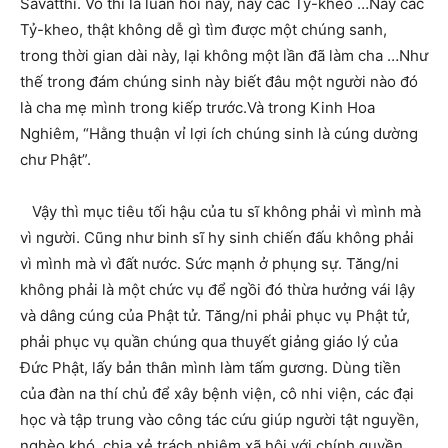
Sāvatthi. Vô thỉ là luân hồi này, này các Tỷ-kheo …Này các
Tỷ-kheo, thật không dễ gì tìm được một chúng sanh,
trong thời gian dài này, lại không một lần đã làm cha …Như
thế trong đám chúng sinh này biết đâu một người nào đó
là cha mẹ mình trong kiếp trước.Và trong Kinh Hoa
Nghiêm, “Hằng thuận vỉ lợi ích chúng sinh là cúng dường
chư Phật”.
Vậy thì mục tiêu tối hậu của tu sĩ không phải vì mình mà
vì người. Cũng như binh sĩ hy sinh chiến đấu không phải
vì mình mà vì đất nước. Sức mạnh ở phụng sự. Tăng/ni
không phải là một chức vụ để ngồi đó thừa hưởng vái lậy
và dâng cúng của Phật tử. Tăng/ni phải phục vụ Phật tử,
phải phục vụ quần chúng qua thuyết giảng giáo lý của
Đức Phật, lấy bản thân mình làm tấm gương. Dùng tiền
của đàn na thí chủ để xây bệnh viện, cô nhi viện, các đại
học và tập trung vào công tác cứu giúp người tật nguyền,
nghèo khó, chia xẻ trách nhiệm xã hội với chính quyền.