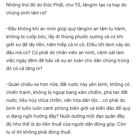
Những thứ đó do Đức Phật, chư Tổ, tăng/ni tạo ra hay do
chúng sinh làm ra?
-Bầu không khí an ninh giúp quý tăng/ni an tâm tu hành,
không bị cướp bóc, lấy đi thùng phước sương và có khi
giết sư để lấy tiền, hãm hiếp cả ni cô. Điều tốt lành này do
đâu mà có? Có phải do nhân viên an ninh, cảnh sát làm
việc ngày đêm để bảo vệ sự an toàn cho dân chúng trong
đó có cả tăng ni?
-Quán chiếu xa hơn nữa, đất nước này yên bình, không có
chiến tranh, không bị ngoại bang xâm chiếm, phá tan đất
nước, tiêu hủy chùa chiền, văn hóa dân tộc… có phải do
binh sĩ luôn luôn canh phòng biên giới và biển đảo để quý
vị đang ngồi hưởng đây? Nuôi dưỡng một đạo quân đầy
đủ như thế là do tiền thuế của người dân đóng góp. Còn
tu sĩ thì không phải đóng thuế.