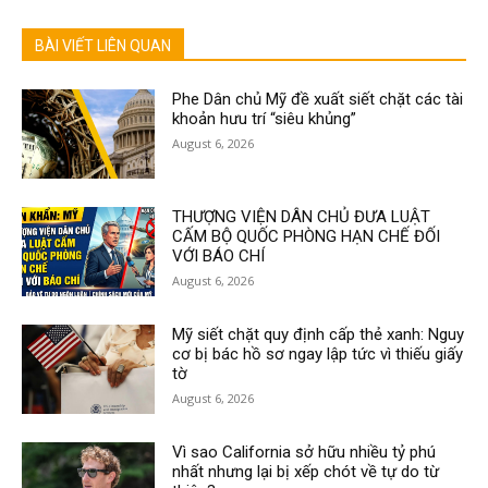
BÀI VIẾT LIÊN QUAN
Phe Dân chủ Mỹ đề xuất siết chặt các tài
khoản hưu trí “siêu khủng”
August 6, 2026
THƯỢNG VIỆN DÂN CHỦ ĐƯA LUẬT
CẤM BỘ QUỐC PHÒNG HẠN CHẾ ĐỐI
VỚI BÁO CHÍ
August 6, 2026
Mỹ siết chặt quy định cấp thẻ xanh: Nguy
cơ bị bác hồ sơ ngay lập tức vì thiếu giấy
tờ
August 6, 2026
Vì sao California sở hữu nhiều tỷ phú
nhất nhưng lại bị xếp chót về tự do từ