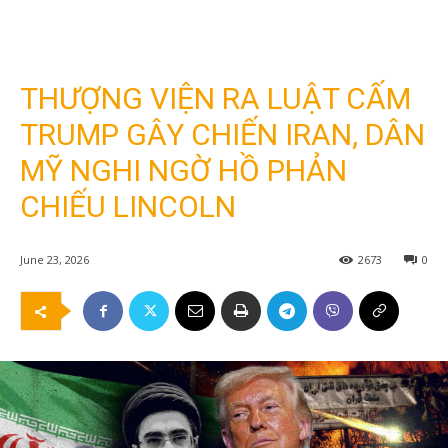
THƯỢNG VIỆN RA LUẬT CẤM
TRUMP GÂY CHIẾN IRAN, DÂN
MỸ NGHI NGỜ HỒ PHẢN
CHIẾU LINCOLN
June 23, 2026
2673
0