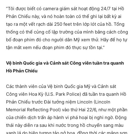
“Tôi được biết có camera giám sát hoạt động 24/7 tại Hồ
Phản Chiếu này, và nó hoàn toàn có thể ghi lại bất kỳ ai
tạo ra một vết rạch dài 250 feet trên lớp lót của hồ. Tổng
thống có thể củng cố lập trường của mình bằng cách công
bố đoạn phim đó cho người dân Mỹ xem thử. Hãy để họ tự
tận mắt xem nếu đoạn phim đó thực sự tồn tại.”
Vệ binh Quốc gia và Cảnh sát Công viên tuần tra quanh
Hồ Phản Chiếu
Các thành viên của Vệ binh Quốc gia Mỹ và Cảnh sát
Công viên Hoa Kỳ (U.S. Park Police) đã tuần tra quanh Hồ
Phản Chiếu trước Đài tưởng niệm Lincoln (Lincoln
Memorial Reflecting Pool) vào thứ Hai 22/6, như một phần
của chiến dịch trấn áp hành vi phá hoại bị nghi ngờ. Động
thái này diễn ra sau khi nước trong hồ chuyển sang màu
xanh lá do hiện tượng tảo nở hoa, đồng thời các mảng sơn