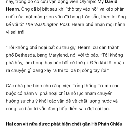
này, trong đó có cựu vận động viên Olympic Mỹ
David
Hearn
. Ông đã bị bắt sau khi “thò tay vào hồ” và kéo phần
cuối của một mảng sơn vốn đã bong tróc sẵn, theo lời ông
kể với tờ
The Washington Post
. Hearn phủ nhận mọi hành
vi sai trái.
“Tôi không phá hoại bất cứ thứ gì,” Hearn, cư dân thành
phố Bethesda, bang Maryland, nói với tờ báo. “Tôi không
phá hủy, làm hỏng hay bóc bất cứ thứ gì. Đến khi tôi nhận
ra chuyện gì đang xảy ra thì tôi đã bị còng tay rồi.”
Các nhà phê bình cho rằng việc Tổng thống Trump cáo
buộc có hành vi phá hoại chỉ là nỗ lực nhằm chuyển
hướng sự chú ý khỏi các vấn đề về chất lượng nước và
công tác bảo trì vẫn đang tiếp diễn sau đợt cải tạo.
Hai con vịt nữa được phát hiện chết gần Hồ Phản Chiếu