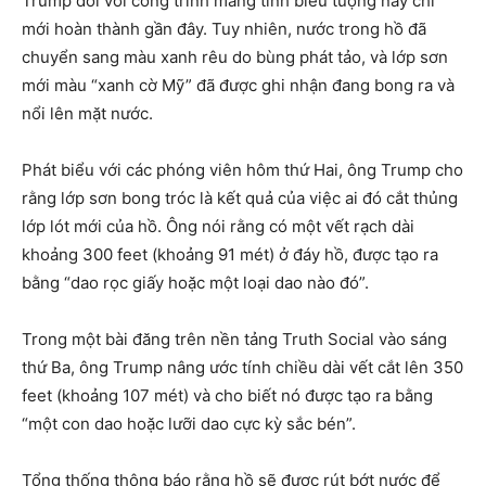
Trump đối với công trình mang tính biểu tượng này chỉ
mới hoàn thành gần đây. Tuy nhiên, nước trong hồ đã
chuyển sang màu xanh rêu do bùng phát tảo, và lớp sơn
mới màu “xanh cờ Mỹ” đã được ghi nhận đang bong ra và
nổi lên mặt nước.
Phát biểu với các phóng viên hôm thứ Hai, ông Trump cho
rằng lớp sơn bong tróc là kết quả của việc ai đó cắt thủng
lớp lót mới của hồ. Ông nói rằng có một vết rạch dài
khoảng 300 feet (khoảng 91 mét) ở đáy hồ, được tạo ra
bằng “dao rọc giấy hoặc một loại dao nào đó”.
Trong một bài đăng trên nền tảng Truth Social vào sáng
thứ Ba, ông Trump nâng ước tính chiều dài vết cắt lên 350
feet (khoảng 107 mét) và cho biết nó được tạo ra bằng
“một con dao hoặc lưỡi dao cực kỳ sắc bén”.
Tổng thống thông báo rằng hồ sẽ được rút bớt nước để