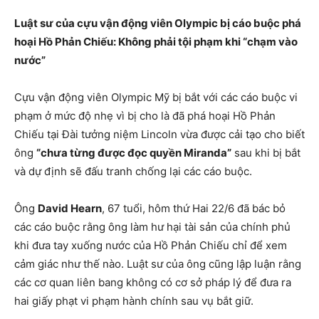
Luật sư của cựu vận động viên Olympic bị cáo buộc phá
hoại Hồ Phản Chiếu: Không phải tội phạm khi “chạm vào
nước”
Cựu vận động viên Olympic Mỹ bị bắt với các cáo buộc vi
phạm ở mức độ nhẹ vì bị cho là đã phá hoại Hồ Phản
Chiếu tại Đài tưởng niệm Lincoln vừa được cải tạo cho biết
ông
“chưa từng được đọc quyền Miranda”
sau khi bị bắt
và dự định sẽ đấu tranh chống lại các cáo buộc.
Ông
David Hearn
, 67 tuổi, hôm thứ Hai 22/6 đã bác bỏ
các cáo buộc rằng ông làm hư hại tài sản của chính phủ
khi đưa tay xuống nước của Hồ Phản Chiếu chỉ để xem
cảm giác như thế nào. Luật sư của ông cũng lập luận rằng
các cơ quan liên bang không có cơ sở pháp lý để đưa ra
hai giấy phạt vi phạm hành chính sau vụ bắt giữ.