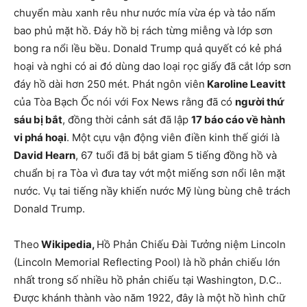
chuyển màu xanh rêu như nước mía vừa ép và tảo nấm
bao phủ mặt hồ. Đáy hồ bị rách từng miễng và lớp sơn
bong ra nổi lều bều. Donald Trump quả quyết có kẻ phá
hoại và nghi có ai đó dùng dao loại rọc giấy đã cắt lớp sơn
đáy hồ dài hơn 250 mét. Phát ngôn viên
Karoline Leavitt
của Tòa Bạch Ốc nói với Fox News rằng đã có
người thứ
sáu bị bắt
, đồng thời cảnh sát đã lập
17 báo cáo về hành
vi phá hoại
. Một cựu vận động viên điền kinh thế giới là
David Hearn
, 67 tuổi đã bị bắt giam 5 tiếng đồng hồ và
chuẩn bị ra Tòa vì đưa tay vớt một miếng sơn nổi lên mặt
nước. Vụ tai tiếng nầy khiến nước Mỹ lùng bùng chê trách
Donald Trump.
Theo
Wikipedia,
Hồ Phản Chiếu Đài Tưởng niệm Lincoln
(Lincoln Memorial Reflecting Pool) là hồ phản chiếu lớn
nhất trong số nhiều hồ phản chiếu tại Washington, D.C..
Được khánh thành vào năm 1922, đây là một hồ hình chữ