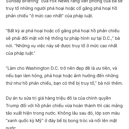
Sunday Briefing” của Fox News rằng văn phòng của bà sẽ
truy tố những người phá hoại hoặc cố gắng phá hoại hồ
phản chiếu “ở mức cao nhất” của pháp luật.
“Bất kỳ ai phá hoại hoặc cố gắng phá hoại hồ phản chiếu
sẽ phải đối mặt với hệ thống tư pháp hình sự tại D.C.,” bà
nói. “Những vụ việc này sẽ được truy tố ở mức cao nhất
của pháp luật.”
“Làm cho Washington D.C. trở nên đẹp đẽ là ưu tiên, và
nếu bạn làm hỏng, phá hoại hoặc ảnh hưởng đến những
thứ như hồ phản chiếu, bạn có thể bị truy tố,” bà nói thêm.
Dự án tu sửa trị giá hàng triệu đô la của chính quyền
Trump đối với hồ phản chiếu vừa hoàn thành thì các mảng
tảo xuất hiện trong nước. Không lâu sau đó, lớp sơn màu
“xanh quốc kỳ Mỹ” ở đáy bể bị bong tróc và nổi lên mặt
nước.