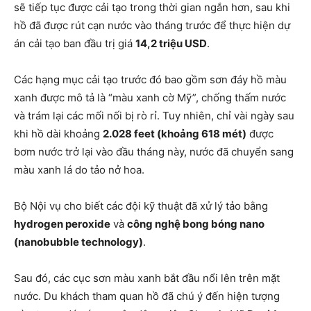
sẽ tiếp tục được cải tạo trong thời gian ngắn hơn, sau khi
hồ đã được rút cạn nước vào tháng trước để thực hiện dự
án cải tạo ban đầu trị giá
14,2 triệu USD
.
Các hạng mục cải tạo trước đó bao gồm sơn đáy hồ màu
xanh được mô tả là “màu xanh cờ Mỹ”, chống thấm nước
và trám lại các mối nối bị rò rỉ. Tuy nhiên, chỉ vài ngày sau
khi hồ dài khoảng
2.028 feet (khoảng 618 mét)
được
bơm nước trở lại vào đầu tháng này, nước đã chuyển sang
màu xanh lá do tảo nở hoa.
Bộ Nội vụ cho biết các đội kỹ thuật đã xử lý tảo bằng
hydrogen peroxide
và
công nghệ bong bóng nano
(nanobubble technology)
.
Sau đó, các cục sơn màu xanh bắt đầu nổi lên trên mặt
nước. Du khách tham quan hồ đã chú ý đến hiện tượng