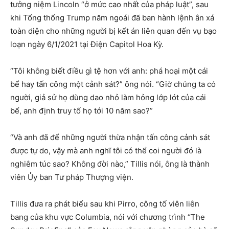
tưởng niệm Lincoln “ở mức cao nhất của pháp luật”, sau
khi Tổng thống Trump năm ngoái đã ban hành lệnh ân xá
toàn diện cho những người bị kết án liên quan đến vụ bạo
loạn ngày 6/1/2021 tại Điện Capitol Hoa Kỳ.
“Tôi không biết điều gì tệ hơn với anh: phá hoại một cái
bể hay tấn công một cảnh sát?” ông nói. “Giờ chúng ta có
người, giả sử họ dùng dao nhỏ làm hỏng lớp lót của cái
bể, anh định truy tố họ tới 10 năm sao?”
“Và anh đã để những người thừa nhận tấn công cảnh sát
được tự do, vậy mà anh nghĩ tôi có thể coi người đó là
nghiêm túc sao? Không đời nào,” Tillis nói, ông là thành
viên Ủy ban Tư pháp Thượng viện.
Tillis đưa ra phát biểu sau khi Pirro, công tố viên liên
bang của khu vực Columbia, nói với chương trình “The