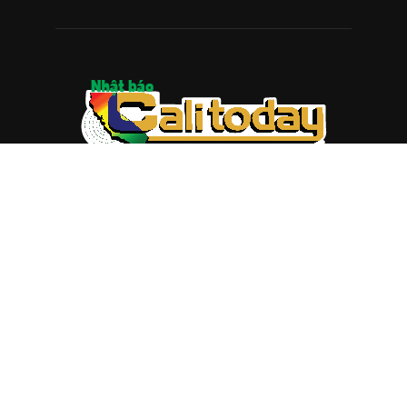
ABOUT US
Trang web
baocalitoday.com
là sản phẩm của Hệ Thống
Truyền Thông Cali Today
Tòa soạn: 1310 Tully Road #109, San Jose, CA 95122
Tel: (408) 482-6527
Contact us:
nam@baocalitoday.com