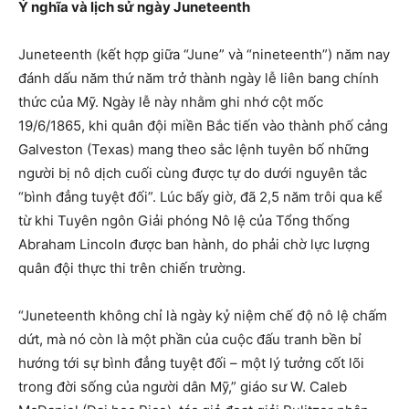
Ý nghĩa và lịch sử ngày Juneteenth
Juneteenth (kết hợp giữa “June” và “nineteenth”) năm nay
đánh dấu năm thứ năm trở thành ngày lễ liên bang chính
thức của Mỹ. Ngày lễ này nhằm ghi nhớ cột mốc
19/6/1865, khi quân đội miền Bắc tiến vào thành phố cảng
Galveston (Texas) mang theo sắc lệnh tuyên bố những
người bị nô dịch cuối cùng được tự do dưới nguyên tắc
“bình đẳng tuyệt đối”. Lúc bấy giờ, đã 2,5 năm trôi qua kể
từ khi Tuyên ngôn Giải phóng Nô lệ của Tổng thống
Abraham Lincoln được ban hành, do phải chờ lực lượng
quân đội thực thi trên chiến trường.
“Juneteenth không chỉ là ngày kỷ niệm chế độ nô lệ chấm
dứt, mà nó còn là một phần của cuộc đấu tranh bền bỉ
hướng tới sự bình đẳng tuyệt đối – một lý tưởng cốt lõi
trong đời sống của người dân Mỹ,” giáo sư W. Caleb