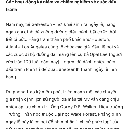
Các hoạt động kỷ niệm và chiêm nghiệm về cuộc đấu
tranh
Năm nay, tại Galveston – nơi khai sinh ra ngày lễ, hàng
ngàn gia đình đã xuống đường diễu hành bất chấp thời
tiết oi bức. Hàng trăm thành phố khác như Houston,
Atlanta, Los Angeles cũng tổ chức các giải đấu, lễ hội và
các cuộc đi bộ đường dài mang tên cụ bà Opal Lee (người
vừa tròn 100 tuổi năm nay) – người đã dành nhiều năm
đấu tranh kiên trì để đưa Juneteenth thành ngày lễ liên
bang.
Dù phong trào kỷ niệm phát triển mạnh mẽ, các chuyên
gia nhận định lịch sử người da màu tại Mỹ vẫn đang chịu
nhiều áp lực chính trị. Ông Corey D.B. Walker, Hiệu trưởng
Trường Thần học thuộc Đại học Wake Forest, khẳng định
ngày lễ này là cơ hội để nhìn nhận “lịch sử phức tạp” của