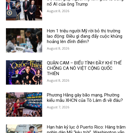
nổ AI của ông Trump
August 8, 2026
Hơn 1 triệu người Mỹ rời bỏ thị trường
lao động: Điều gì đang đẩy cuộc khủng
hoảng lên đỉnh điểm?
August 8, 2026
QUẬN CAM – BIỂU TÌNH ĐẦY KHÍ THẾ
CHỐNG CA NÔ VIỆT CỘNG QUỐC
THIÊN
August 8, 2026
Phương Hằng gây bão mạng, Phường
kiểu mẫu XHCN của Tô Lâm đi về đâu?
August 7, 2026
Hạn hán kỷ lục ở Puerto Rico: Hàng trăm
nghìn dân Mỹ “kêu trời”, Washington vẫn