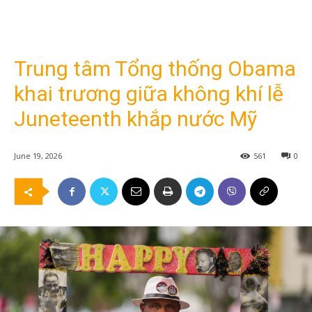
Trung tâm Tổng thống Obama
khai trương giữa không khí lễ
Juneteenth khắp nước Mỹ
June 19, 2026
561
0