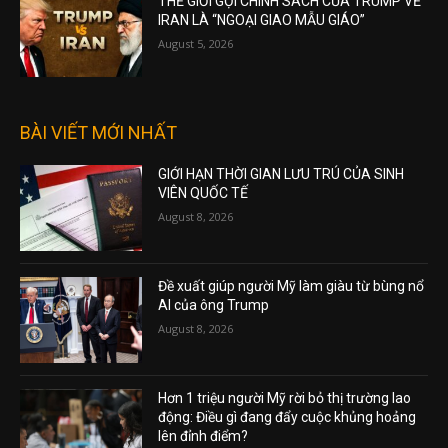
THẾ GIỚI GỌI CHÍNH SÁCH CỦA TRUMP VỀ
IRAN LÀ “NGOẠI GIAO MẪU GIÁO”
August 5, 2026
BÀI VIẾT MỚI NHẤT
GIỚI HẠN THỜI GIAN LƯU TRÚ CỦA SINH
VIÊN QUỐC TẾ
August 8, 2026
Đề xuất giúp người Mỹ làm giàu từ bùng nổ
AI của ông Trump
August 8, 2026
Hơn 1 triệu người Mỹ rời bỏ thị trường lao
động: Điều gì đang đẩy cuộc khủng hoảng
lên đỉnh điểm?