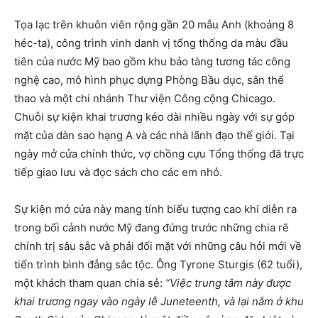
Tọa lạc trên khuôn viên rộng gần 20 mẫu Anh (khoảng 8
héc-ta), công trình vinh danh vị tổng thống da màu đầu
tiên của nước Mỹ bao gồm khu bảo tàng tương tác công
nghệ cao, mô hình phục dựng Phòng Bầu dục, sân thể
thao và một chi nhánh Thư viện Công cộng Chicago.
Chuỗi sự kiện khai trương kéo dài nhiều ngày với sự góp
mặt của dàn sao hạng A và các nhà lãnh đạo thế giới. Tại
ngày mở cửa chính thức, vợ chồng cựu Tổng thống đã trực
tiếp giao lưu và đọc sách cho các em nhỏ.
Sự kiện mở cửa này mang tính biểu tượng cao khi diễn ra
trong bối cảnh nước Mỹ đang đứng trước những chia rẽ
chính trị sâu sắc và phải đối mặt với những câu hỏi mới về
tiến trình bình đẳng sắc tộc. Ông Tyrone Sturgis (62 tuổi),
một khách tham quan chia sẻ:
“Việc trung tâm này được
khai trương ngay vào ngày lễ Juneteenth, và lại nằm ở khu