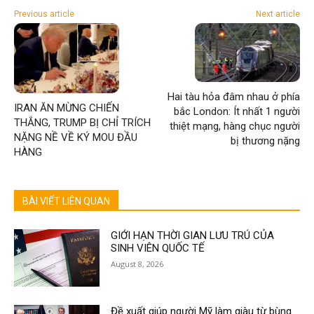
Previous article
Next article
Hai tàu hỏa đâm nhau ở phía
IRAN ĂN MỪNG CHIẾN
bắc London: Ít nhất 1 người
THẮNG, TRUMP BỊ CHỈ TRÍCH
thiệt mạng, hàng chục người
NẶNG NỀ VỀ KÝ MOU ĐẦU
bị thương nặng
HÀNG
BÀI VIẾT LIÊN QUAN
GIỚI HẠN THỜI GIAN LƯU TRÚ CỦA
SINH VIÊN QUỐC TẾ
August 8, 2026
Đề xuất giúp người Mỹ làm giàu từ bùng