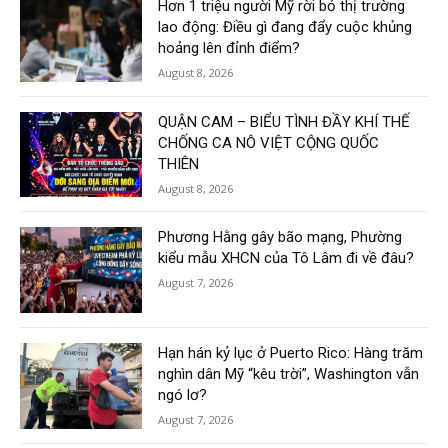
Hơn 1 triệu người Mỹ rời bỏ thị trường
lao động: Điều gì đang đẩy cuộc khủng
hoảng lên đỉnh điểm?
August 8, 2026
QUẬN CAM – BIỂU TÌNH ĐẦY KHÍ THẾ
CHỐNG CA NÔ VIỆT CỘNG QUỐC
THIÊN
August 8, 2026
Phương Hằng gây bão mạng, Phường
kiểu mẫu XHCN của Tô Lâm đi về đâu?
August 7, 2026
Hạn hán kỷ lục ở Puerto Rico: Hàng trăm
nghìn dân Mỹ “kêu trời”, Washington vẫn
ngó lơ?
August 7, 2026