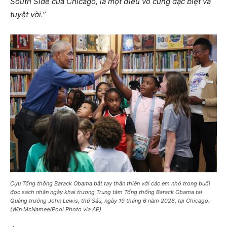
South Side của Chicago, là một điều vô cùng đặc biệt và
tuyệt vời.”
Cựu Tổng thống Barack Obama bắt tay thân thiện với các em nhỏ trong buổi
đọc sách nhân ngày khai trương Trung tâm Tổng thống Barack Obama tại
Quảng trường John Lewis, thứ Sáu, ngày 19 tháng 6 năm 2026, tại Chicago.
(Win McNamee/Pool Photo via AP)