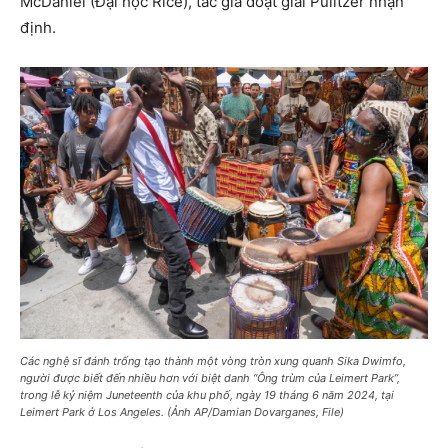
McDaniel (Đại học Rice), tác giả đoạt giải Pulitzer nhận
định.
Các nghệ sĩ đánh trống tạo thành một vòng tròn xung quanh Sika Dwimfo,
người được biết đến nhiều hơn với biệt danh “Ông trùm của Leimert Park”,
trong lễ kỷ niệm Juneteenth của khu phố, ngày 19 tháng 6 năm 2024, tại
Leimert Park ở Los Angeles. (Ảnh AP/Damian Dovarganes, File)