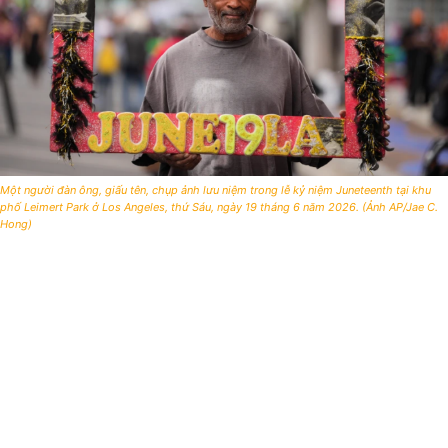
Một người đàn ông, giấu tên, chụp ảnh lưu niệm trong lễ kỷ niệm Juneteenth tại khu
phố Leimert Park ở Los Angeles, thứ Sáu, ngày 19 tháng 6 năm 2026. (Ảnh AP/Jae C.
Hong)