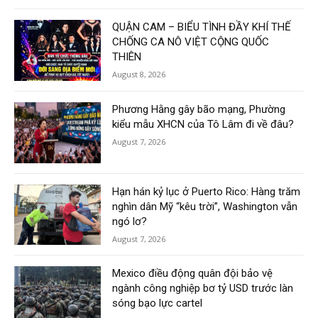
QUẬN CAM – BIỂU TÌNH ĐẦY KHÍ THẾ
CHỐNG CA NÔ VIỆT CỘNG QUỐC
THIÊN
August 8, 2026
Phương Hằng gây bão mạng, Phường
kiểu mẫu XHCN của Tô Lâm đi về đâu?
August 7, 2026
Hạn hán kỷ lục ở Puerto Rico: Hàng trăm
nghìn dân Mỹ “kêu trời”, Washington vẫn
ngó lơ?
August 7, 2026
Mexico điều động quân đội bảo vệ
ngành công nghiệp bơ tỷ USD trước làn
sóng bạo lực cartel