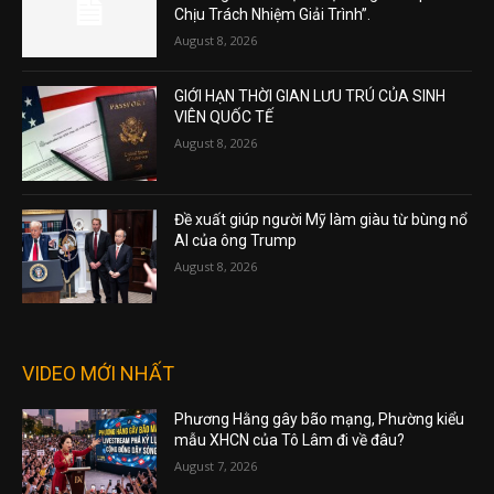
Chịu Trách Nhiệm Giải Trình”.
August 8, 2026
GIỚI HẠN THỜI GIAN LƯU TRÚ CỦA SINH
VIÊN QUỐC TẾ
August 8, 2026
Đề xuất giúp người Mỹ làm giàu từ bùng nổ
AI của ông Trump
August 8, 2026
VIDEO MỚI NHẤT
Phương Hằng gây bão mạng, Phường kiểu
mẫu XHCN của Tô Lâm đi về đâu?
August 7, 2026