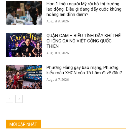
Hơn 1 triệu người Mỹ rời bỏ thị trường
lao động: Điều gì đang đẩy cuộc khủng
hoảng lên đỉnh điểm?
August 8, 2026
QUẬN CAM – BIỂU TÌNH ĐẦY KHÍ THẾ
CHỐNG CA NÔ VIỆT CỘNG QUỐC
THIÊN
August 8, 2026
Phương Hằng gây bão mạng, Phường
kiểu mẫu XHCN của Tô Lâm đi về đâu?
August 7, 2026
MỚI CẬP NHẬT