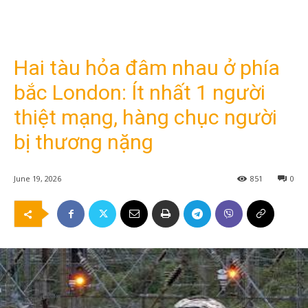
Hai tàu hỏa đâm nhau ở phía
bắc London: Ít nhất 1 người
thiệt mạng, hàng chục người
bị thương nặng
June 19, 2026
851
0