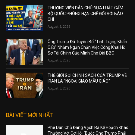
THƯỢNG VIỆN DÂN CHỦ ĐƯA LUẬT CẤM
BỘ QUỐC PHÒNG HẠN CHẾ ĐỐI VỚI BÁO
CHÍ
August 6, 2026
Ông Trump Đã Tuyên Bố “Tình Trạng Khẩn
Cấp” Nhằm Ngăn Chặn Việc Công Khai Hồ
Sơ Tài Chính Của Mình Cho Đài BBC
August 5, 2026
THẾ GIỚI GỌI CHÍNH SÁCH CỦA TRUMP VỀ
IRAN LÀ “NGOẠI GIAO MẪU GIÁO”
August 5, 2026
BÀI VIẾT MỚI NHẤT
Phe Dân Chủ Đang Vạch Ra Kế Hoạch Khác
Thường Với Cơ Hội “Buộc Ông Trump Phải