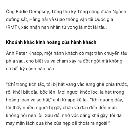
Ông Eddie Dempsey, Tổng thư ký Tổng công đoàn Ngành
đường sắt, Hàng hải và Giao thông vận tải Quốc gia
(RMT), xác nhận nạn nhân tử vong là một lái tàu.
Khoảnh khắc kinh hoàng của hành khách
Anh Peter Knapp, một hành khách có mặt trên chuyến tàu
phía sau, cho biết vụ va chạm xảy ra đột ngột mà không
có bất kỳ cảnh báo nào.
“Chỉ trong tích tắc, tôi bị hất văng vào lưng ghế phía trước,
rồi khói bắt đầu bốc lên. Mọi người khóc lóc, la hét trong
hoảng loạn và sợ hãi,” anh Knapp kể lại. “Khi gượng dậy,
tôi thấy nhiều người bị gãy chân và đau đớn đến mức
không nói nên lời. Sau đó, nhờ vóc dáng khá gầy, tôi đã
may mắn lách qua khe cửa hẹp để thoát ra ngoài.”