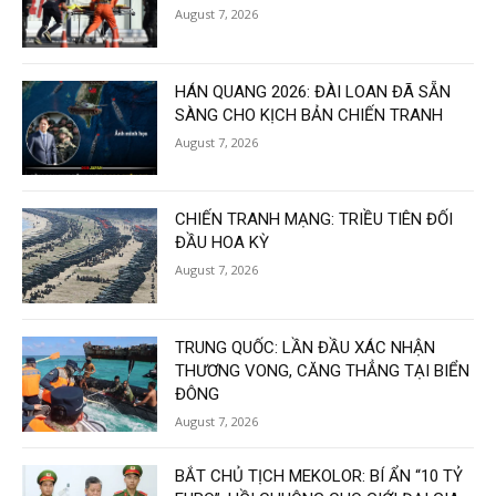
August 7, 2026
HÁN QUANG 2026: ĐÀI LOAN ĐÃ SẴN
SÀNG CHO KỊCH BẢN CHIẾN TRANH
August 7, 2026
CHIẾN TRANH MẠNG: TRIỀU TIÊN ĐỐI
ĐẦU HOA KỲ
August 7, 2026
TRUNG QUỐC: LẦN ĐẦU XÁC NHẬN
THƯƠNG VONG, CĂNG THẲNG TẠI BIỂN
ĐÔNG
August 7, 2026
BẮT CHỦ TỊCH MEKOLOR: BÍ ẨN “10 TỶ