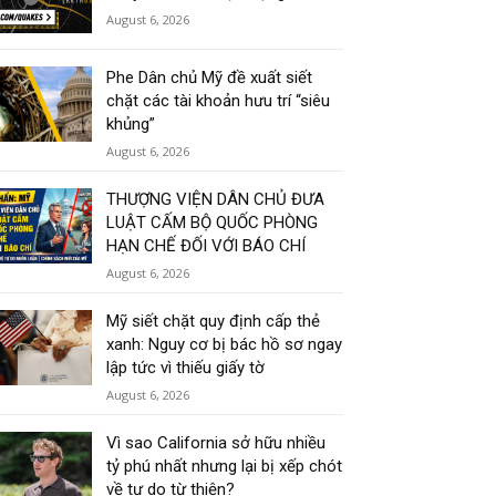
August 6, 2026
Phe Dân chủ Mỹ đề xuất siết
chặt các tài khoản hưu trí “siêu
khủng”
August 6, 2026
THƯỢNG VIỆN DÂN CHỦ ĐƯA
LUẬT CẤM BỘ QUỐC PHÒNG
HẠN CHẾ ĐỐI VỚI BÁO CHÍ
August 6, 2026
Mỹ siết chặt quy định cấp thẻ
xanh: Nguy cơ bị bác hồ sơ ngay
lập tức vì thiếu giấy tờ
August 6, 2026
Vì sao California sở hữu nhiều
tỷ phú nhất nhưng lại bị xếp chót
về tự do từ thiện?