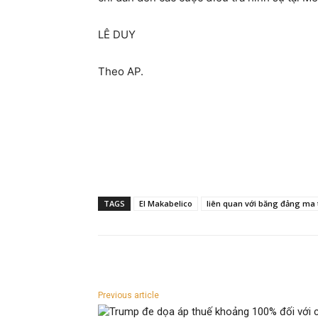
LÊ DUY
Theo AP.
TAGS
El Makabelico
liên quan với băng đảng ma 
Previous article