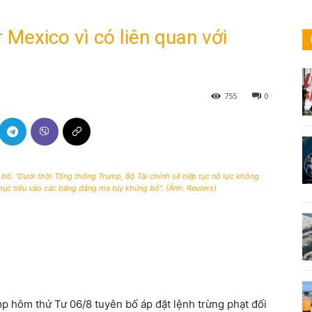
Mexico vì có liên quan với
755
0
 bố: "Dưới thời Tổng thống Trump, Bộ Tài chính sẽ tiếp tục nỗ lực không
c tiêu vào các băng đảng ma túy khủng bố". (Ảnh: Reuters)
hôm thứ Tư 06/8 tuyên bố áp đặt lệnh trừng phạt đối