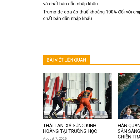
Trump đe dọa áp thuế khoảng 100% đối với chi
chất bán dẫn nhập khẩu
BÀI VIẾT LIÊN QUAN
THÁI LAN: XẢ SÚNG KINH
HÁN QUAN
HOÀNG TẠI TRƯỜNG HỌC
SẴN SÀNG
CHIẾN TR
August 7, 2026