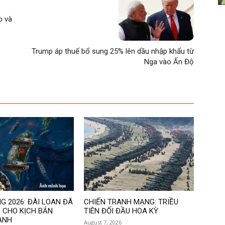
p và
Trump áp thuế bổ sung 25% lên dầu nhập khẩu từ
Nga vào Ấn Độ
G 2026: ĐÀI LOAN ĐÃ
CHIẾN TRANH MẠNG: TRIỀU
 CHO KỊCH BẢN
TIÊN ĐỐI ĐẦU HOA KỲ
ANH
August 7, 2026