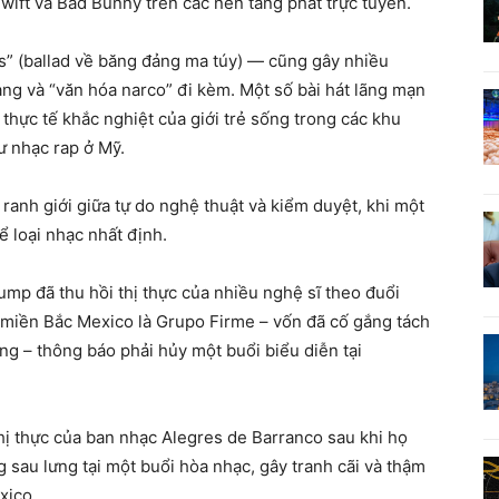
Swift và Bad Bunny trên các nền tảng phát trực tuyến.
s” (ballad về băng đảng ma túy) — cũng gây nhiều
đảng và “văn hóa narco” đi kèm. Một số bài hát lãng mạn
 thực tế khắc nghiệt của giới trẻ sống trong các khu
ư nhạc rap ở Mỹ.
 ranh giới giữa tự do nghệ thuật và kiểm duyệt, khi một
 loại nhạc nhất định.
mp đã thu hồi thị thực của nhiều nghệ sĩ theo đuổi
 miền Bắc Mexico là Grupo Firme – vốn đã cố gắng tách
ng – thông báo phải hủy một buổi biểu diễn tại
hị thực của ban nhạc Alegres de Barranco sau khi họ
 sau lưng tại một buổi hòa nhạc, gây tranh cãi và thậm
xico.