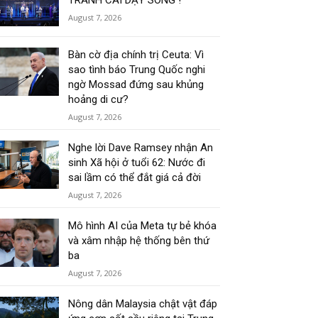
TRANH CÃI DẬY SÓNG !
August 7, 2026
Bàn cờ địa chính trị Ceuta: Vì
sao tình báo Trung Quốc nghi
ngờ Mossad đứng sau khủng
hoảng di cư?
August 7, 2026
Nghe lời Dave Ramsey nhận An
sinh Xã hội ở tuổi 62: Nước đi
sai lầm có thể đắt giá cả đời
August 7, 2026
Mô hình AI của Meta tự bẻ khóa
và xâm nhập hệ thống bên thứ
ba
August 7, 2026
Nông dân Malaysia chật vật đáp