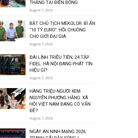
THẲNG TẠI BIỂN ĐÔNG
August 7, 2026
BẮT CHỦ TỊCH MEKOLOR: BÍ ẨN
“10 TỶ EURO”. HỒI CHUÔNG
CHO GIỚI ĐẠI GIA
August 7, 2026
ĐÀI LÍNH TRIỀU TIÊN, 24 TẬP
FIDEL: HÀ NỘI ĐANG PHÁT TÍN
HIỆU GÌ?
August 7, 2026
HÀNG TRIỆU NGƯỜI XEM
NGUYỄN PHƯƠNG HẰNG: XÃ
HỘI VIỆT NAM ĐANG CÓ VẤN
ĐỀ?
August 7, 2026
NGÀY AN NINH MẠNG 2026: