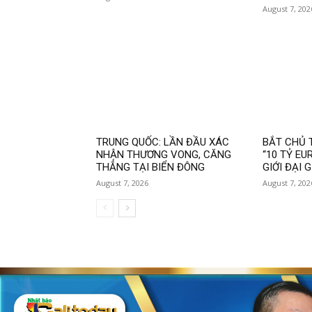
August 7, 202
TRUNG QUỐC: LẦN ĐẦU XÁC
BẮT CHỦ T
NHẬN THƯƠNG VONG, CĂNG
“10 TỶ EU
THẲNG TẠI BIỂN ĐÔNG
GIỚI ĐẠI G
August 7, 2026
August 7, 202