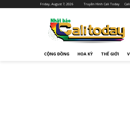
Friday, August 7, 2026
Truyền Hình Cali Today
Cal
CỘNG ĐỒNG
HOA KỲ
THẾ GIỚI
V