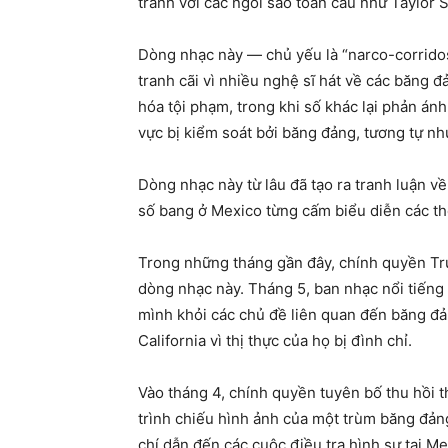
tranh với các ngôi sao toàn cầu như Taylor 
Dòng nhạc này — chủ yếu là “narco-corrido
tranh cãi vì nhiều nghệ sĩ hát về các băng 
hóa tội phạm, trong khi số khác lại phản ánh
vực bị kiểm soát bởi băng đảng, tương tự nh
Dòng nhạc này từ lâu đã tạo ra tranh luận về
số bang ở Mexico từng cấm biểu diễn các thể
Trong những tháng gần đây, chính quyền Tru
dòng nhạc này. Tháng 5, ban nhạc nổi tiếng
mình khỏi các chủ đề liên quan đến băng đả
California vì thị thực của họ bị đình chỉ.
Vào tháng 4, chính quyền tuyên bố thu hồi t
trình chiếu hình ảnh của một trùm băng đảng
chí dẫn đến các cuộc điều tra hình sự tại Me