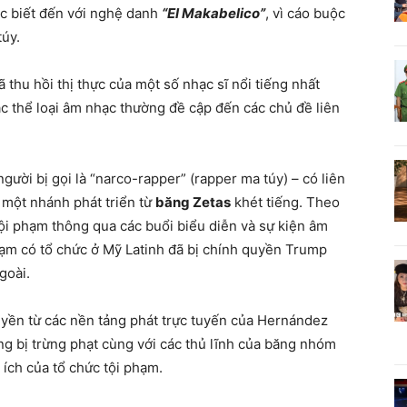
ợc biết đến với nghệ danh
“El Makabelico”
, vì cáo buộc
túy.
 thu hồi thị thực của một số nhạc sĩ nổi tiếng nhất
 thể loại âm nhạc thường đề cập đến các chủ đề liên
ười bị gọi là “narco-rapper” (rapper ma túy) – có liên
một nhánh phát triển từ
băng Zetas
khét tiếng. Theo
tội phạm thông qua các buổi biểu diễn và sự kiện âm
hạm có tổ chức ở Mỹ Latinh đã bị chính quyền Trump
goài.
yền từ các nền tảng phát trực tuyến của Hernández
ng bị trừng phạt cùng với các thủ lĩnh của băng nhóm
 ích của tổ chức tội phạm.