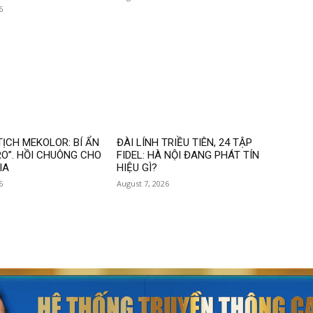
6
ỊCH MEKOLOR: BÍ ẨN
ĐÀI LÍNH TRIỀU TIÊN, 24 TẬP
RO”. HỒI CHUÔNG CHO
FIDEL: HÀ NỘI ĐANG PHÁT TÍN
IA
HIỆU GÌ?
6
August 7, 2026