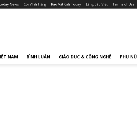
itoday News
Cõi Vĩnh Hằng
Rao Vặt Cali Today
Làng Báo Việt
Terms of Use
IỆT NAM
BÌNH LUẬN
GIÁO DỤC & CÔNG NGHỆ
PHỤ N