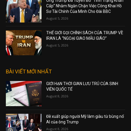
Ông Trump Đã Tuyên Bố “Tình Trạng Khẩn
Cấp” Nhằm Ngăn Chặn Việc Công Khai Hồ
Sơ Tài Chính Của Mình Cho Đài BBC
August 5, 2026
THẾ GIỚI GỌI CHÍNH SÁCH CỦA TRUMP VỀ
IRAN LÀ “NGOẠI GIAO MẪU GIÁO”
August 5, 2026
BÀI VIẾT MỚI NHẤT
GIỚI HẠN THỜI GIAN LƯU TRÚ CỦA SINH
VIÊN QUỐC TẾ
August 8, 2026
Đề xuất giúp người Mỹ làm giàu từ bùng nổ
AI của ông Trump
August 8, 2026