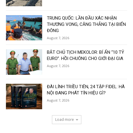
TRUNG QUỐC: LẦN ĐẦU XÁC NHẬN
THƯƠNG VONG, CĂNG THẲNG TẠI BIỂN
ĐÔNG
August 7, 2026
BẮT CHỦ TỊCH MEKOLOR: BÍ ẨN “10 TỶ
EURO”. HỒI CHUÔNG CHO GIỚI ĐẠI GIA
August 7, 2026
ĐÀI LÍNH TRIỀU TIÊN, 24 TẬP FIDEL: HÀ
NỘI ĐANG PHÁT TÍN HIỆU GÌ?
August 7, 2026
Load more