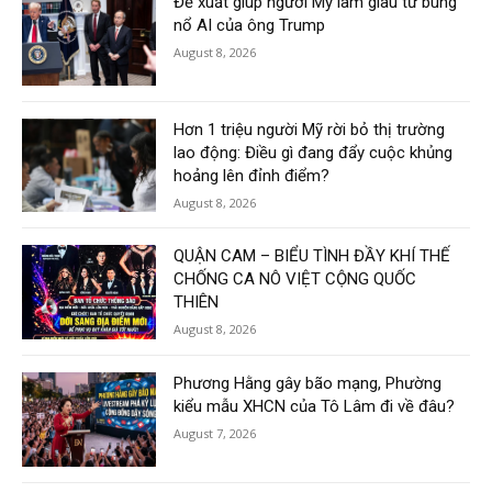
Đề xuất giúp người Mỹ làm giàu từ bùng
nổ AI của ông Trump
August 8, 2026
Hơn 1 triệu người Mỹ rời bỏ thị trường
lao động: Điều gì đang đẩy cuộc khủng
hoảng lên đỉnh điểm?
August 8, 2026
QUẬN CAM – BIỂU TÌNH ĐẦY KHÍ THẾ
CHỐNG CA NÔ VIỆT CỘNG QUỐC
THIÊN
August 8, 2026
Phương Hằng gây bão mạng, Phường
kiểu mẫu XHCN của Tô Lâm đi về đâu?
August 7, 2026