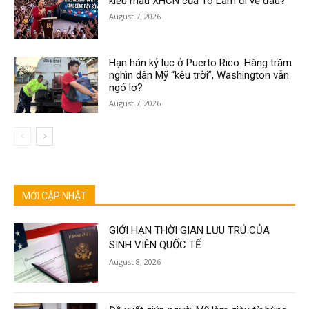
kiểu mẫu XHCN của Tô Lâm đi về đâu?
August 7, 2026
Hạn hán kỷ lục ở Puerto Rico: Hàng trăm
nghìn dân Mỹ “kêu trời”, Washington vẫn
ngó lơ?
August 7, 2026
MỚI CẬP NHẬT
GIỚI HẠN THỜI GIAN LƯU TRÚ CỦA
SINH VIÊN QUỐC TẾ
August 8, 2026