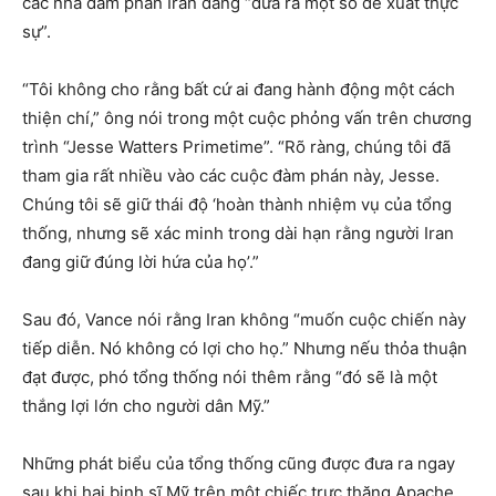
các nhà đàm phán Iran đang “đưa ra một số đề xuất thực
sự”.
“Tôi không cho rằng bất cứ ai đang hành động một cách
thiện chí,” ông nói trong một cuộc phỏng vấn trên chương
trình “Jesse Watters Primetime”. “Rõ ràng, chúng tôi đã
tham gia rất nhiều vào các cuộc đàm phán này, Jesse.
Chúng tôi sẽ giữ thái độ ‘hoàn thành nhiệm vụ của tổng
thống, nhưng sẽ xác minh trong dài hạn rằng người Iran
đang giữ đúng lời hứa của họ’.”
Sau đó, Vance nói rằng Iran không “muốn cuộc chiến này
tiếp diễn. Nó không có lợi cho họ.” Nhưng nếu thỏa thuận
đạt được, phó tổng thống nói thêm rằng “đó sẽ là một
thắng lợi lớn cho người dân Mỹ.”
Những phát biểu của tổng thống cũng được đưa ra ngay
sau khi hai binh sĩ Mỹ trên một chiếc trực thăng Apache