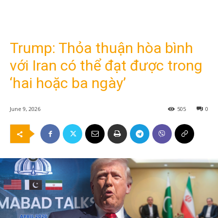
Trump: Thỏa thuận hòa bình
với Iran có thể đạt được trong
‘hai hoặc ba ngày’
June 9, 2026
505
0