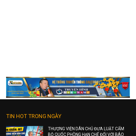
TIN HOT TRONG NGÀY
THƯỢNG VIỆN DÂN CHỦ ĐƯA LUẬT CẤM
BỘ QUỐC PHÒNG HẠN CHẾ ĐỐI VỚI BÁO