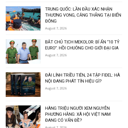
TRUNG QUỐC: LẦN ĐẦU XÁC NHẬN
THƯƠNG VONG, CĂNG THẲNG TẠI BIỂN
ĐÔNG
August 7, 2026
BẮT CHỦ TỊCH MEKOLOR: BÍ ẨN “10 TỶ
EURO”. HỒI CHUÔNG CHO GIỚI ĐẠI GIA
August 7, 2026
ĐÀI LÍNH TRIỀU TIÊN, 24 TẬP FIDEL: HÀ
NỘI ĐANG PHÁT TÍN HIỆU GÌ?
August 7, 2026
HÀNG TRIỆU NGƯỜI XEM NGUYỄN
PHƯƠNG HẰNG: XÃ HỘI VIỆT NAM
ĐANG CÓ VẤN ĐỀ?
August 7, 2026