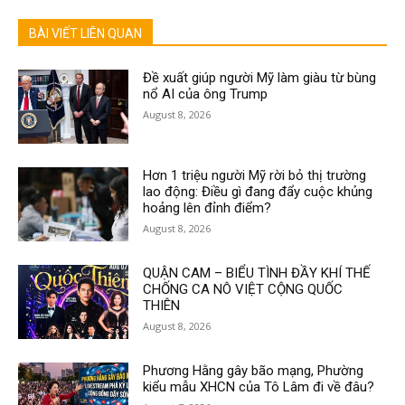
BÀI VIẾT LIÊN QUAN
Đề xuất giúp người Mỹ làm giàu từ bùng
nổ AI của ông Trump
August 8, 2026
Hơn 1 triệu người Mỹ rời bỏ thị trường
lao động: Điều gì đang đẩy cuộc khủng
hoảng lên đỉnh điểm?
August 8, 2026
QUẬN CAM – BIỂU TÌNH ĐẦY KHÍ THẾ
CHỐNG CA NÔ VIỆT CỘNG QUỐC
THIÊN
August 8, 2026
Phương Hằng gây bão mạng, Phường
kiểu mẫu XHCN của Tô Lâm đi về đâu?