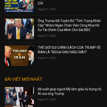
CHÍ
August 6, 2026
Ông Trump Đã Tuyên Bố “Tình Trạng Khẩn
Cấp” Nhằm Ngăn Chặn Việc Công Khai Hồ
Sơ Tài Chính Của Mình Cho Đài BBC
August 5, 2026
THẾ GIỚI GỌI CHÍNH SÁCH CỦA TRUMP VỀ
IRAN LÀ “NGOẠI GIAO MẪU GIÁO”
August 5, 2026
BÀI VIẾT MỚI NHẤT
Đề xuất giúp người Mỹ làm giàu từ bùng nổ
AI của ông Trump
August 8, 2026