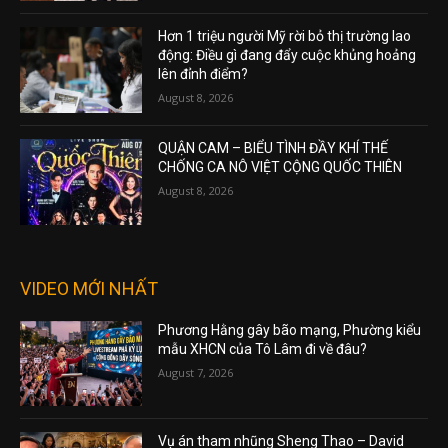
Hơn 1 triệu người Mỹ rời bỏ thị trường lao
động: Điều gì đang đẩy cuộc khủng hoảng
lên đỉnh điểm?
August 8, 2026
QUẬN CAM – BIỂU TÌNH ĐẦY KHÍ THẾ
CHỐNG CA NÔ VIỆT CỘNG QUỐC THIÊN
August 8, 2026
VIDEO MỚI NHẤT
Phương Hằng gây bão mạng, Phường kiểu
mẫu XHCN của Tô Lâm đi về đâu?
August 7, 2026
Vụ án tham nhũng Sheng Thao – David