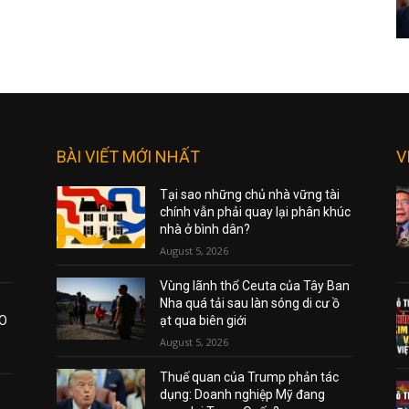
BÀI VIẾT MỚI NHẤT
V
Tại sao những chủ nhà vững tài
chính vẫn phải quay lại phân khúc
nhà ở bình dân?
August 5, 2026
Vùng lãnh thổ Ceuta của Tây Ban
Nha quá tải sau làn sóng di cư ồ
AO
ạt qua biên giới
August 5, 2026
Thuế quan của Trump phản tác
dụng: Doanh nghiệp Mỹ đang