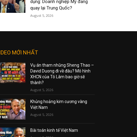
dụng: Doanh nghiệp Mỹ đang
quay lại Trung Quốc?
August 5, 2026
IDEO MỚI NHẤT
Vụ án tham nhũng Sheng Thao –
David Duong đi về đâu? Mô hình
XHCN của Tô Lâm bao giờ sẽ
thành?
August 5, 2026
Khủng hoảng kim cương vàng
Việt Nam
August 5, 2026
Bài toán kinh tế Việt Nam