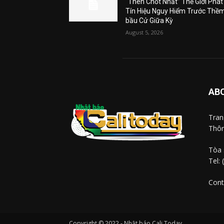
“Then Chốt Nhất” Thế Giới Phát
Tín Hiệu Nguy Hiểm Trước Thề
bầu Cử Giữa Kỳ
August 5, 2026
AB
Tra
Thôn
Tòa 
Tel:
Cont
Copyright © 2022 - Nhật báo Cali Today