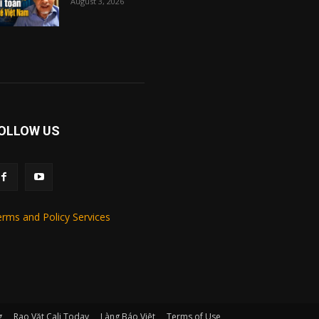
August 3, 2026
OLLOW US
rms and Policy Services
g
Rao Vặt Cali Today
Làng Báo Việt
Terms of Use