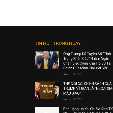
TIN HOT TRONG NGÀY
Ông Trump Đã Tuyên Bố “Tình
Trạng Khẩn Cấp” Nhằm Ngăn
Chặn Việc Công Khai Hồ Sơ Tài
Chính Của Mình Cho Đài BBC
August 5, 2026
THẾ GIỚI GỌI CHÍNH SÁCH CỦA
TRUMP VỀ IRAN LÀ “NGOẠI GI
MẪU GIÁO”
August 5, 2026
Báo Động Đỏ Khi Chỉ Số Kinh Tế