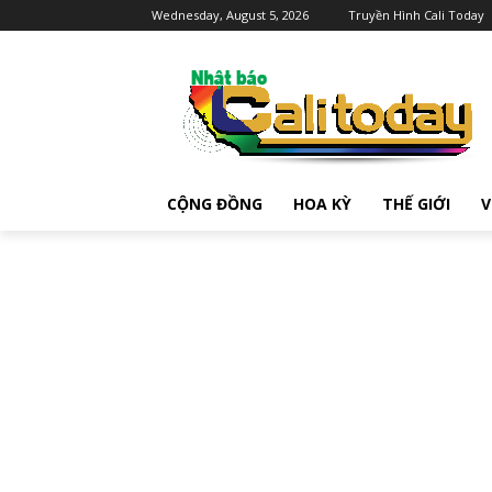
Wednesday, August 5, 2026
Truyền Hình Cali Today
CỘNG ĐỒNG
HOA KỲ
THẾ GIỚI
V