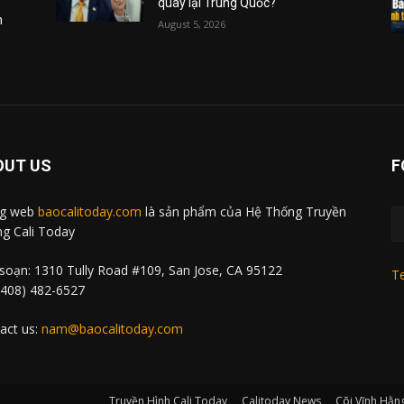
quay lại Trung Quốc?
m
August 5, 2026
OUT US
F
ng web
baocalitoday.com
là sản phẩm của Hệ Thống Truyền
g Cali Today
soạn: 1310 Tully Road #109, San Jose, CA 95122
Te
 (408) 482-6527
act us:
nam@baocalitoday.com
Truyền Hình Cali Today
Calitoday News
Cõi Vĩnh Hằn