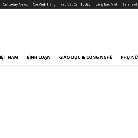
Calitoday News
Cõi Vĩnh Hằng
Rao Vặt Cali Today
Làng Báo Việt
Terms of
IỆT NAM
BÌNH LUẬN
GIÁO DỤC & CÔNG NGHỆ
PHỤ N