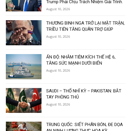
Trump Phải Chịu Trách Nhiệm Giải Trình.
August 10, 2026
THƯƠNG BINH NGA TRỞ LẠI MẶT TRẬN,
TRIỀU TIÊN TĂNG QUÂN TRỢ GIÚP
August 10, 2026
ẤN ĐỘ: NHẮM TIÊM KÍCH THẾ HỆ 6,
TĂNG SỨC MẠNH DƯỚI BIỂN
August 10, 2026
SAUDI – THỔ NHĨ KỲ – PAKISTAN: BẮT
TAY PHÒNG THỦ
August 10, 2026
TRUNG QUỐC: SIẾT PHÂN BÓN, ĐE DỌA
AN NINH LƯƠNG THỰC HOA KỲ