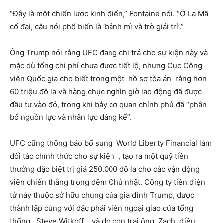
“Đây là một chiến lược kinh điển,” Fontaine nói. “Ở La Mã
cổ đại, câu nói phổ biến là ‘bánh mì và trò giải trí’.”
Ông Trump nói rằng UFC đang chi trả cho sự kiện này và
mặc dù tổng chi phí chưa được tiết lộ, nhưng Cục Công
viên Quốc gia cho biết trong một hồ sơ tòa án rằng hơn
60 triệu đô la và hàng chục nghìn giờ lao động đã được
đầu tư vào đó, trong khi bảy cơ quan chính phủ đã “phân
bổ nguồn lực và nhân lực đáng kể”.
UFC cũng thông báo bổ sung World Liberty Financial làm
đối tác chính thức cho sự kiện , tạo ra một quỹ tiền
thưởng đặc biệt trị giá 250.000 đô la cho các vận động
viên chiến thắng trong đêm Chủ nhật. Công ty tiền điện
tử này thuộc sở hữu chung của gia đình Trump, được
thành lập cùng với đặc phái viên ngoại giao của tổng
thống, Steve Witkoff , và do con trai ông, Zach, điều