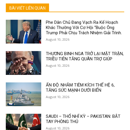
BÀI VIẾT LIÊN QUAN
Phe Dân Chủ Đang Vạch Ra Kế Hoạch
Khác Thường Với Cơ Hội “Buộc Ông
Trump Phải Chịu Trách Nhiệm Giải Trình.
August 10, 2026
THƯƠNG BINH NGA TRỞ LẠI MẶT TRẬN,
TRIỀU TIÊN TĂNG QUÂN TRỢ GIÚP
August 10, 2026
ẤN ĐỘ: NHẮM TIÊM KÍCH THẾ HỆ 6,
TĂNG SỨC MẠNH DƯỚI BIỂN
August 10, 2026
SAUDI – THỔ NHĨ KỲ – PAKISTAN: BẮT
TAY PHÒNG THỦ
August 10, 2026