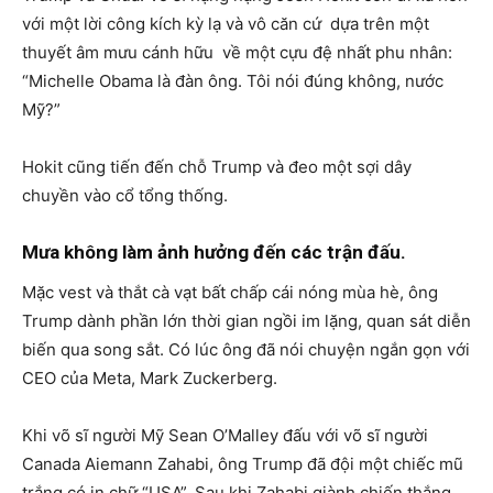
với một lời công kích kỳ lạ và vô căn cứ dựa trên một
thuyết âm mưu cánh hữu về một cựu đệ nhất phu nhân:
“Michelle Obama là đàn ông. Tôi nói đúng không, nước
Mỹ?”
Hokit cũng tiến đến chỗ Trump và đeo một sợi dây
chuyền vào cổ tổng thống.
Mưa không làm ảnh hưởng đến các trận đấu.
Mặc vest và thắt cà vạt bất chấp cái nóng mùa hè, ông
Trump dành phần lớn thời gian ngồi im lặng, quan sát diễn
biến qua song sắt. Có lúc ông đã nói chuyện ngắn gọn với
CEO của Meta, Mark Zuckerberg.
Khi võ sĩ người Mỹ Sean O’Malley đấu với võ sĩ người
Canada Aiemann Zahabi, ông Trump đã đội một chiếc mũ
trắng có in chữ “USA”. Sau khi Zahabi giành chiến thắng,