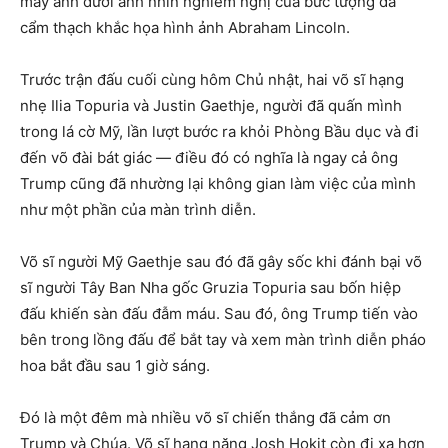
máy ảnh dưới ánh nhìn nghiêm nghị của bức tượng đá
cẩm thạch khắc họa hình ảnh Abraham Lincoln.
Trước trận đấu cuối cùng hôm Chủ nhật, hai võ sĩ hạng
nhẹ Ilia Topuria và Justin Gaethje, người đã quấn mình
trong lá cờ Mỹ, lần lượt bước ra khỏi Phòng Bầu dục và đi
đến võ đài bát giác — điều đó có nghĩa là ngay cả ông
Trump cũng đã nhường lại không gian làm việc của mình
như một phần của màn trình diễn.
Võ sĩ người Mỹ Gaethje sau đó đã gây sốc khi đánh bại võ
sĩ người Tây Ban Nha gốc Gruzia Topuria sau bốn hiệp
đấu khiến sàn đấu đẫm máu. Sau đó, ông Trump tiến vào
bên trong lồng đấu để bắt tay và xem màn trình diễn pháo
hoa bắt đầu sau 1 giờ sáng.
Đó là một đêm mà nhiều võ sĩ chiến thắng đã cảm ơn
Trump và Chúa. Võ sĩ hạng nặng Josh Hokit còn đi xa hơn