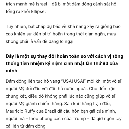
trích mạnh mẽ Israel – đã bị một đám đông cảnh sát hộ
tống ra khỏi Ellipse.
Tuy nhiên, bất chấp dự báo về khả năng xảy ra giông bão
cao khiến sự kiện bị trì hoãn trong thời gian ngắn, mưa
không phải là vấn đề đáng lo ngại.
Đây là một sự thay đổi hoàn toàn so với cách vị tổng
thống tiền nhiệm kỷ niệm sinh nhật lần thứ 80 của
mình.
Đám đông liên tục hô vang “USA! USA!” mỗi khi một võ sĩ
người Mỹ đối đầu với đối thủ nước ngoài. Cho đến trận
chung kết, điều đó không phải lúc nào cũng giúp võ sĩ
người Mỹ giành chiến thắng. Sau khi thắng trận đấu,
Mauricio Ruffy của Brazil đã cầu hôn bạn gái của mình,
người mà – theo phong cách của Trump – đã giơ ngón tay
cái lên từ đám đông.