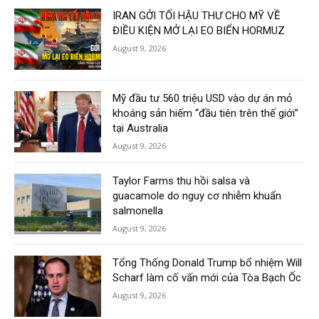
IRAN GỞI TỐI HẬU THƯ CHO MỸ VỀ
ĐIỀU KIỆN MỞ LẠI EO BIỂN HORMUZ
August 9, 2026
Mỹ đầu tư 560 triệu USD vào dự án mỏ
khoáng sản hiếm “đầu tiên trên thế giới”
tại Australia
August 9, 2026
Taylor Farms thu hồi salsa và
guacamole do nguy cơ nhiễm khuẩn
salmonella
August 9, 2026
Tổng Thống Donald Trump bổ nhiệm Will
Scharf làm cố vấn mới của Tòa Bạch Ốc
August 9, 2026