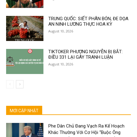
TRUNG QUỐC: SIẾT PHÂN BÓN, ĐE DỌA
AN NINH LƯƠNG THỰC HOA KỲ
August 10, 2026
TIKTOKER PHƯỢNG NGUYỄN BỊ BẮT:
ĐIỀU 331 LẠI GÂY TRANH LUẬN
August 10, 2026
MỚI CẬP NHẬT
Phe Dân Chủ Đang Vạch Ra Kế Hoạch
Khác Thường Với Cơ Hội “Buộc Ông