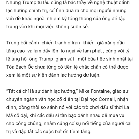
Nhưng Trump từ lâu cũng là bậc thầy về nghệ thuật đánh
lạc hướng chính trị, cố tình đưa ra cho mọi người những
vấn đề khác ngoài nhiệm kỳ tổng thống của ông để tập
trung vào khi mọi việc không suôn sẻ.
Trong bối cảnh chiến tranh ở Iran khiến giá xăng dầu
tăng cao và làm dấy lên lo ngại về lạm phát , cùng với tỷ
lệ ủng hộ ông Trump giảm sút , một bữa tiệc sinh nhật tại
Tòa Bạch Ốc chưa từng có tiền lệ chắc chắn có thể được
xem là một sự kiện đánh lạc hướng dư luận.
“Tất cả chỉ là sự đánh lạc hướng,” Mike Fontaine, giáo sư
chuyên ngành văn học cổ điển tại Đại học Cornell, nhận
định, đồng thời so sánh nó với các trò chơi đấu sĩ thời La
Mã cổ đại, khi các đấu sĩ tàn bạo đánh nhau để mua vui
cho công chúng, nhằm củng cố sự nổi tiếng của người cai
trị và dập tắt các cuộc bất ổn tiềm tàng.