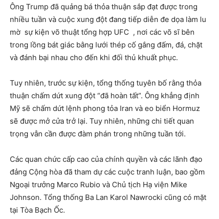
Ông Trump đã quảng bá thỏa thuận sắp đạt được trong
nhiều tuần và cuộc xung đột đang tiếp diễn đe dọa làm lu
mờ sự kiện võ thuật tổng hợp UFC , nơi các võ sĩ bên
trong lồng bát giác bằng lưới thép cố gắng đấm, đá, chặt
và đánh bại nhau cho đến khi đối thủ khuất phục.
Tuy nhiên, trước sự kiện, tổng thống tuyên bố rằng thỏa
thuận chấm dứt xung đột “đã hoàn tất”. Ông khẳng định
Mỹ sẽ chấm dứt lệnh phong tỏa Iran và eo biển Hormuz
sẽ được mở cửa trở lại. Tuy nhiên, những chi tiết quan
trọng vẫn cần được đàm phán trong những tuần tới.
Các quan chức cấp cao của chính quyền và các lãnh đạo
đảng Cộng hòa đã tham dự các cuộc tranh luận, bao gồm
Ngoại trưởng Marco Rubio và Chủ tịch Hạ viện Mike
Johnson. Tổng thống Ba Lan Karol Nawrocki cũng có mặt
tại Tòa Bạch Ốc.