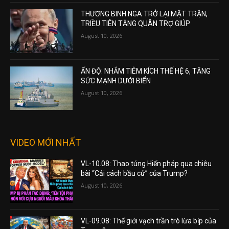
THƯƠNG BINH NGA TRỞ LẠI MẶT TRẬN,
TRIỀU TIÊN TĂNG QUÂN TRỢ GIÚP
August 10, 2026
ẤN ĐỘ: NHẮM TIÊM KÍCH THẾ HỆ 6, TĂNG
SỨC MẠNH DƯỚI BIỂN
August 10, 2026
VIDEO MỚI NHẤT
VL-10.08: Thao túng Hiến pháp qua chiêu
bài “Cải cách bầu cử” của Trump?
August 10, 2026
VL-09.08: Thế giới vạch trần trò lừa bịp của