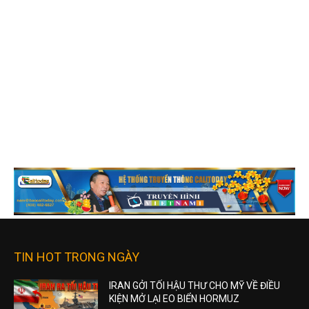
TIN HOT TRONG NGÀY
IRAN GỞI TỐI HẬU THƯ CHO MỸ VỀ ĐIỀU
KIỆN MỞ LẠI EO BIỂN HORMUZ