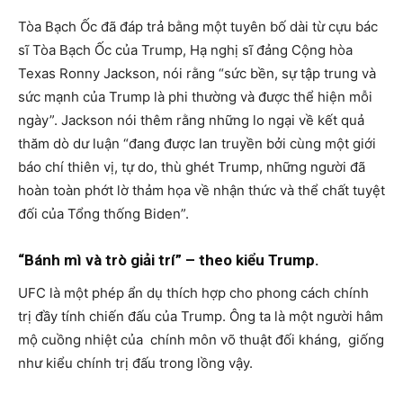
Tòa Bạch Ốc đã đáp trả bằng một tuyên bố dài từ cựu bác
sĩ Tòa Bạch Ốc của Trump, Hạ nghị sĩ đảng Cộng hòa
Texas Ronny Jackson, nói rằng “sức bền, sự tập trung và
sức mạnh của Trump là phi thường và được thể hiện mỗi
ngày”. Jackson nói thêm rằng những lo ngại về kết quả
thăm dò dư luận “đang được lan truyền bởi cùng một giới
báo chí thiên vị, tự do, thù ghét Trump, những người đã
hoàn toàn phớt lờ thảm họa về nhận thức và thể chất tuyệt
đối của Tổng thống Biden”.
“Bánh mì và trò giải trí” – theo kiểu Trump.
UFC là một phép ẩn dụ thích hợp cho phong cách chính
trị đầy tính chiến đấu của Trump. Ông ta là một người hâm
mộ cuồng nhiệt của chính môn võ thuật đối kháng, giống
như kiểu chính trị đấu trong lồng vậy.