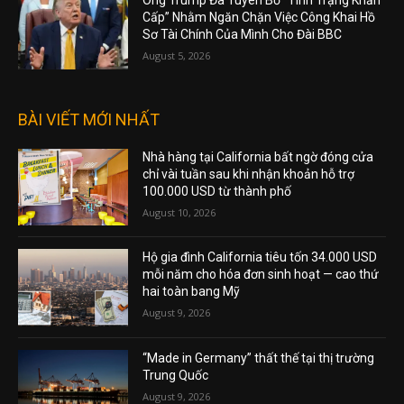
Ông Trump Đã Tuyên Bố “Tình Trạng Khẩn
Cấp” Nhằm Ngăn Chặn Việc Công Khai Hồ
Sơ Tài Chính Của Mình Cho Đài BBC
August 5, 2026
BÀI VIẾT MỚI NHẤT
Nhà hàng tại California bất ngờ đóng cửa
chỉ vài tuần sau khi nhận khoản hỗ trợ
100.000 USD từ thành phố
August 10, 2026
Hộ gia đình California tiêu tốn 34.000 USD
mỗi năm cho hóa đơn sinh hoạt — cao thứ
hai toàn bang Mỹ
August 9, 2026
“Made in Germany” thất thế tại thị trường
Trung Quốc
August 9, 2026