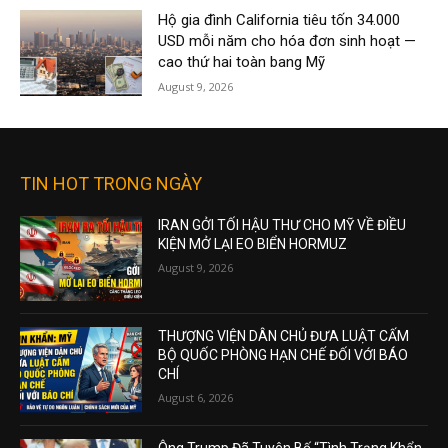
Hộ gia đình California tiêu tốn 34.000
USD mỗi năm cho hóa đơn sinh hoạt —
cao thứ hai toàn bang Mỹ
August 9, 2026
TIN HOT TRONG NGÀY
IRAN GỞI TỐI HẬU THƯ CHO MỸ VỀ ĐIỀU
KIỆN MỞ LẠI EO BIỂN HORMUZ
August 9, 2026
THƯỢNG VIỆN DÂN CHỦ ĐƯA LUẬT CẤM
BỘ QUỐC PHÒNG HẠN CHẾ ĐỐI VỚI BÁO
CHÍ
August 6, 2026