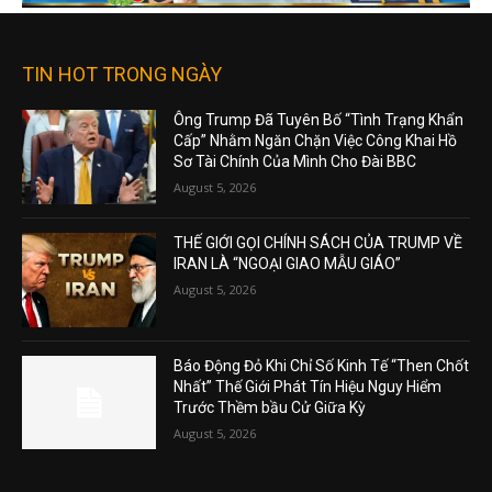
TIN HOT TRONG NGÀY
Ông Trump Đã Tuyên Bố “Tình Trạng Khẩn
Cấp” Nhằm Ngăn Chặn Việc Công Khai Hồ
Sơ Tài Chính Của Mình Cho Đài BBC
August 5, 2026
THẾ GIỚI GỌI CHÍNH SÁCH CỦA TRUMP VỀ
IRAN LÀ “NGOẠI GIAO MẪU GIÁO”
August 5, 2026
Báo Động Đỏ Khi Chỉ Số Kinh Tế “Then Chốt
Nhất” Thế Giới Phát Tín Hiệu Nguy Hiểm
Trước Thềm bầu Cử Giữa Kỳ
August 5, 2026