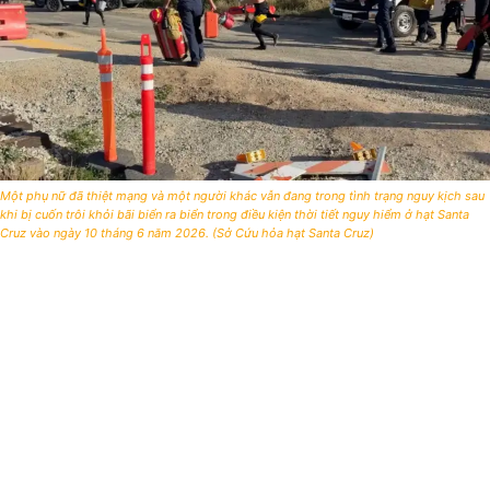
Một phụ nữ đã thiệt mạng và một người khác vẫn đang trong tình trạng nguy kịch sau
khi bị cuốn trôi khỏi bãi biển ra biển trong điều kiện thời tiết nguy hiểm ở hạt Santa
Cruz vào ngày 10 tháng 6 năm 2026. (Sở Cứu hỏa hạt Santa Cruz)