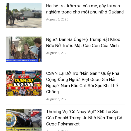
Hai bé trai trộm xe của mẹ, gây tai nạn
nghiêm trọng cho một phụ nữ ở Oakland.
August 6, 2026
Người Đàn Bà Ủng Hộ Trump Bật Khóc
Nức Nở Trước Mặt Các Con Của Mình
August 6, 2026
CSVN Lại Dở Trò “Nắn Gân!” Quấy Phá
Cộng Đồng Người Việt Quốc Gia Hải
Ngoại? Nam Bắc Cali Sôi Sục Khí Thế
Chống...
August 6, 2026
Thương Vụ “Cú Nhảy Vọt” X50 Tài Sản
Của Donald Trump Jr. Nhờ Nền Tảng Cá
Cược Polymarket