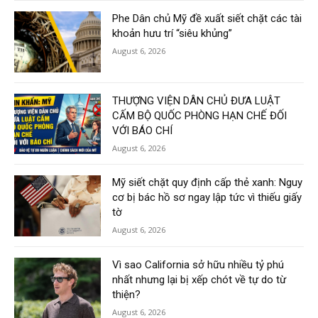
Phe Dân chủ Mỹ đề xuất siết chặt các tài
khoản hưu trí “siêu khủng”
August 6, 2026
THƯỢNG VIỆN DÂN CHỦ ĐƯA LUẬT
CẤM BỘ QUỐC PHÒNG HẠN CHẾ ĐỐI
VỚI BÁO CHÍ
August 6, 2026
Mỹ siết chặt quy định cấp thẻ xanh: Nguy
cơ bị bác hồ sơ ngay lập tức vì thiếu giấy
tờ
August 6, 2026
Vì sao California sở hữu nhiều tỷ phú
nhất nhưng lại bị xếp chót về tự do từ
thiện?
August 6, 2026