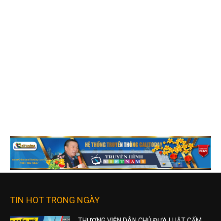
TIN HOT TRONG NGÀY
THƯỢNG VIỆN DÂN CHỦ ĐƯA LUẬT CẤM