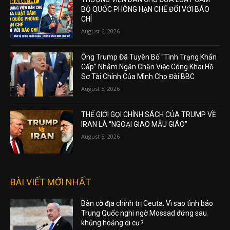
BỘ QUỐC PHÒNG HẠN CHẾ ĐỐI VỚI BÁO
CHÍ
August 6, 2026
Ông Trump Đã Tuyên Bố “Tình Trạng Khẩn
Cấp” Nhằm Ngăn Chặn Việc Công Khai Hồ
Sơ Tài Chính Của Mình Cho Đài BBC
August 5, 2026
THẾ GIỚI GỌI CHÍNH SÁCH CỦA TRUMP VỀ
IRAN LÀ “NGOẠI GIAO MẪU GIÁO”
August 5, 2026
BÀI VIẾT MỚI NHẤT
Bàn cờ địa chính trị Ceuta: Vì sao tình báo
Trung Quốc nghi ngờ Mossad đứng sau
khủng hoảng di cư?