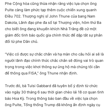
Phe Cộng hòa cũng thừa nhận rằng việc lựa chọn ông
Pulte càng làm phức tạp thêm cuộc chiến xung quanh
Điều 702. Thượng nghị sĩ John Thune của bang Nam
Dakota, Lãnh đạo phe đa số tại Thượng viện, hôm thứ Ba
cho biết ông đang khuyến khích Nhà Trắng đề cử một
giám đốc tình báo quốc gia chính thức để dập tắt sự phản
đối từ phe Dân chủ.
“Việc có được sự chắc chắn và hạ màn cho câu hỏi ai sẽ là
người lãnh đạo chính thức chắc chắn sẽ đóng vai trò quan
trọng trong việc khơi thông sự ủng hộ mà chúng tôi cần
để thông qua FISA,” ông Thune nhận định.
Trước đó, bà Tulsi Gabbard đã tuyên bố ý định từ chức
vào ngày 30 tháng 6 sau thời gian chèo lái 18 cơ quan tình
báo Hoa Kỳ. Trong thông báo ban đầu về việc lựa chọn
ông Pulte, Tổng thống Trump đã không ấn định ngày cụ