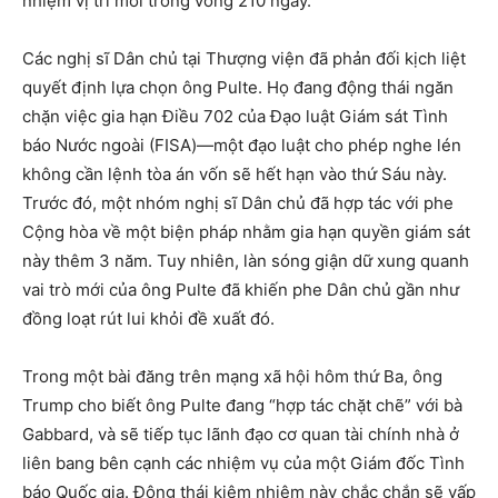
nhiệm vị trí mới trong vòng 210 ngày.
Các nghị sĩ Dân chủ tại Thượng viện đã phản đối kịch liệt
quyết định lựa chọn ông Pulte. Họ đang động thái ngăn
chặn việc gia hạn Điều 702 của Đạo luật Giám sát Tình
báo Nước ngoài (FISA)—một đạo luật cho phép nghe lén
không cần lệnh tòa án vốn sẽ hết hạn vào thứ Sáu này.
Trước đó, một nhóm nghị sĩ Dân chủ đã hợp tác với phe
Cộng hòa về một biện pháp nhằm gia hạn quyền giám sát
này thêm 3 năm. Tuy nhiên, làn sóng giận dữ xung quanh
vai trò mới của ông Pulte đã khiến phe Dân chủ gần như
đồng loạt rút lui khỏi đề xuất đó.
Trong một bài đăng trên mạng xã hội hôm thứ Ba, ông
Trump cho biết ông Pulte đang “hợp tác chặt chẽ” với bà
Gabbard, và sẽ tiếp tục lãnh đạo cơ quan tài chính nhà ở
liên bang bên cạnh các nhiệm vụ của một Giám đốc Tình
báo Quốc gia. Động thái kiêm nhiệm này chắc chắn sẽ vấp