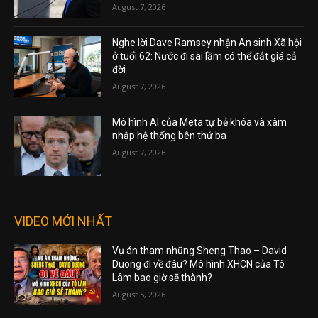
August 7, 2026
Nghe lời Dave Ramsey nhận An sinh Xã hội
ở tuổi 62: Nước đi sai lầm có thể đắt giá cả
đời
August 7, 2026
Mô hình AI của Meta tự bẻ khóa và xâm
nhập hệ thống bên thứ ba
August 7, 2026
VIDEO MỚI NHẤT
Vụ án tham nhũng Sheng Thao – David
Duong đi về đâu? Mô hình XHCN của Tô
Lâm bao giờ sẽ thành?
August 5, 2026