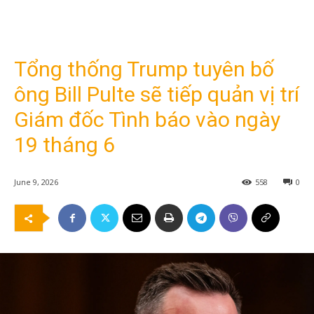
Tổng thống Trump tuyên bố
ông Bill Pulte sẽ tiếp quản vị trí
Giám đốc Tình báo vào ngày
19 tháng 6
June 9, 2026
558
0