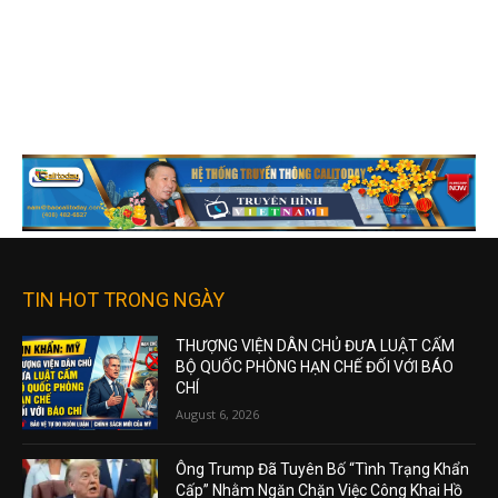
TIN HOT TRONG NGÀY
THƯỢNG VIỆN DÂN CHỦ ĐƯA LUẬT CẤM
BỘ QUỐC PHÒNG HẠN CHẾ ĐỐI VỚI BÁO
CHÍ
August 6, 2026
Ông Trump Đã Tuyên Bố “Tình Trạng Khẩn
Cấp” Nhằm Ngăn Chặn Việc Công Khai Hồ