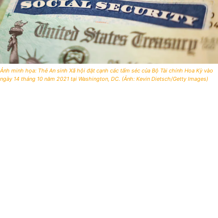
Ảnh minh họa: Thẻ An sinh Xã hội đặt cạnh các tấm séc của Bộ Tài chính Hoa Kỳ vào
ngày 14 tháng 10 năm 2021 tại Washington, DC. (Ảnh: Kevin Dietsch/Getty Images)