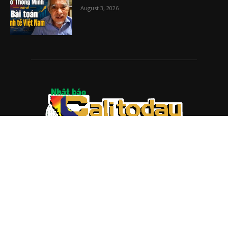
August 3, 2026
ABOUT US
Trang web
baocalitoday.com
là sản phẩm của Hệ Thống
Truyền Thông Cali Today
Tòa soạn: 1310 Tully Road #109, San Jose, CA 95122