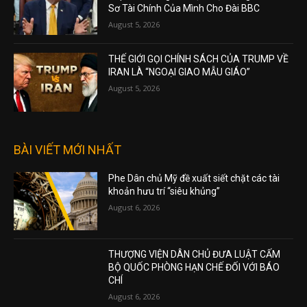
Sơ Tài Chính Của Mình Cho Đài BBC
August 5, 2026
THẾ GIỚI GỌI CHÍNH SÁCH CỦA TRUMP VỀ
IRAN LÀ “NGOẠI GIAO MẪU GIÁO”
August 5, 2026
BÀI VIẾT MỚI NHẤT
Phe Dân chủ Mỹ đề xuất siết chặt các tài
khoản hưu trí “siêu khủng”
August 6, 2026
THƯỢNG VIỆN DÂN CHỦ ĐƯA LUẬT CẤM
BỘ QUỐC PHÒNG HẠN CHẾ ĐỐI VỚI BÁO
CHÍ
August 6, 2026