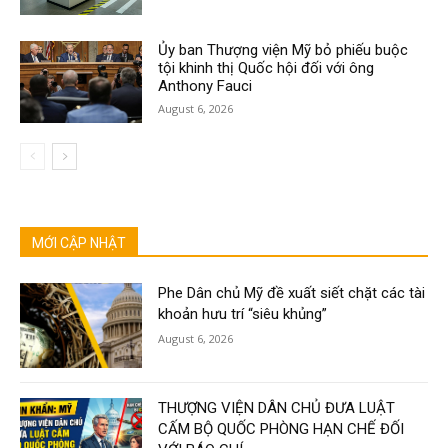
Ủy ban Thượng viện Mỹ bỏ phiếu buộc
tội khinh thị Quốc hội đối với ông
Anthony Fauci
August 6, 2026
MỚI CẬP NHẬT
Phe Dân chủ Mỹ đề xuất siết chặt các tài
khoản hưu trí “siêu khủng”
August 6, 2026
THƯỢNG VIỆN DÂN CHỦ ĐƯA LUẬT
CẤM BỘ QUỐC PHÒNG HẠN CHẾ ĐỐI