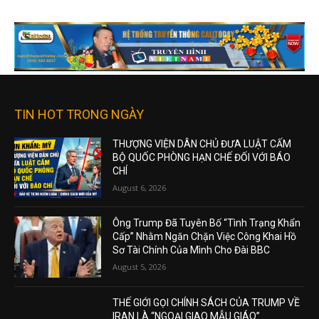
TIN HOT TRONG NGÀY
THƯỢNG VIỆN DÂN CHỦ ĐƯA LUẬT CẤM
BỘ QUỐC PHÒNG HẠN CHẾ ĐỐI VỚI BÁO
CHÍ
August 6, 2026
Ông Trump Đã Tuyên Bố “Tình Trạng Khẩn
Cấp” Nhằm Ngăn Chặn Việc Công Khai Hồ
Sơ Tài Chính Của Mình Cho Đài BBC
August 5, 2026
THẾ GIỚI GỌI CHÍNH SÁCH CỦA TRUMP VỀ
IRAN LÀ “NGOẠI GIAO MẪU GIÁO”