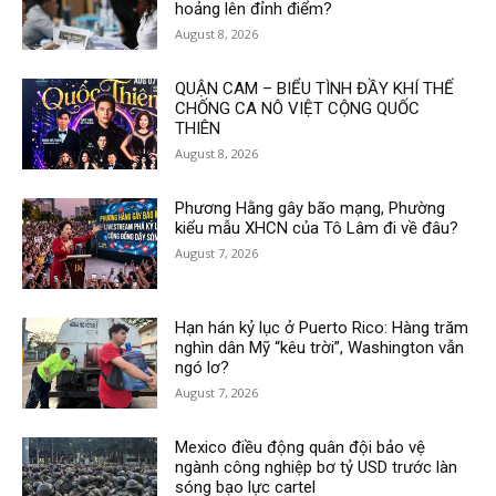
hoảng lên đỉnh điểm?
August 8, 2026
QUẬN CAM – BIỂU TÌNH ĐẦY KHÍ THẾ
CHỐNG CA NÔ VIỆT CỘNG QUỐC
THIÊN
August 8, 2026
Phương Hằng gây bão mạng, Phường
kiểu mẫu XHCN của Tô Lâm đi về đâu?
August 7, 2026
Hạn hán kỷ lục ở Puerto Rico: Hàng trăm
nghìn dân Mỹ “kêu trời”, Washington vẫn
ngó lơ?
August 7, 2026
Mexico điều động quân đội bảo vệ
ngành công nghiệp bơ tỷ USD trước làn
sóng bạo lực cartel