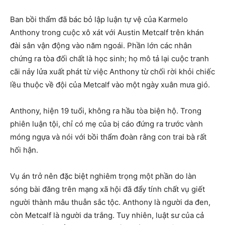
Ban bồi thẩm đã bác bỏ lập luận tự vệ của Karmelo
Anthony trong cuộc xô xát với Austin Metcalf trên khán
đài sân vận động vào năm ngoái. Phần lớn các nhân
chứng ra tòa đối chất là học sinh; họ mô tả lại cuộc tranh
cãi nảy lửa xuất phát từ việc Anthony từ chối rời khỏi chiếc
lều thuộc về đội của Metcalf vào một ngày xuân mưa gió.
Anthony, hiện 19 tuổi, không ra hầu tòa biện hộ. Trong
phiên luận tội, chỉ có mẹ của bị cáo đứng ra trước vành
móng ngựa và nói với bồi thẩm đoàn rằng con trai bà rất
hối hận.
Vụ án trở nên đặc biệt nghiêm trọng một phần do làn
sóng bài đăng trên mạng xã hội đã đẩy tính chất vụ giết
người thành mâu thuẫn sắc tộc. Anthony là người da đen,
còn Metcalf là người da trắng. Tuy nhiên, luật sư của cả