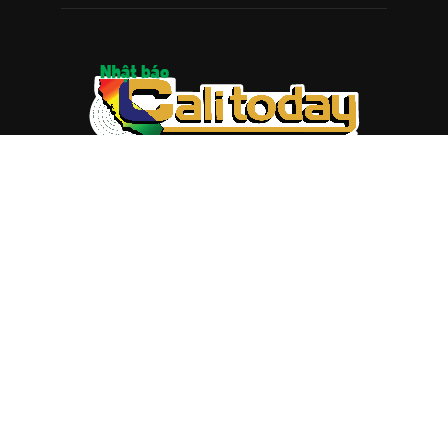
ABOUT US
Trang web
baocalitoday.com
là sản phẩm của Hệ Thống
Truyền Thông Cali Today
Tòa soạn: 1310 Tully Road #109, San Jose, CA 95122
Tel: (408) 482-6527
Contact us:
nam@baocalitoday.com