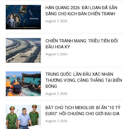
HÁN QUANG 2026: ĐÀI LOAN ĐÃ SẴN
SÀNG CHO KỊCH BẢN CHIẾN TRANH
August 7, 2026
CHIẾN TRANH MẠNG: TRIỀU TIÊN ĐỐI
ĐẦU HOA KỲ
August 7, 2026
TRUNG QUỐC: LẦN ĐẦU XÁC NHẬN
THƯƠNG VONG, CĂNG THẲNG TẠI BIỂN
ĐÔNG
August 7, 2026
BẮT CHỦ TỊCH MEKOLOR: BÍ ẨN “10 TỶ
EURO”. HỒI CHUÔNG CHO GIỚI ĐẠI GIA
August 7, 2026