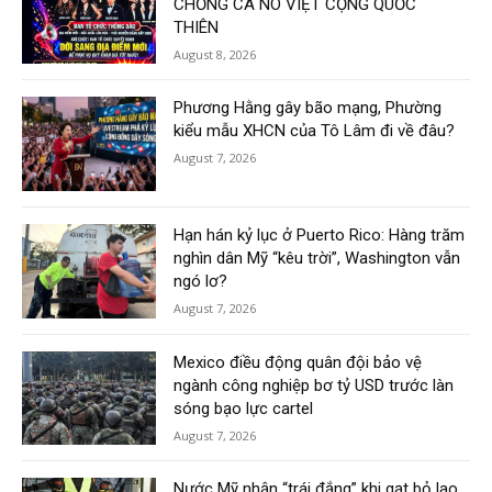
CHỐNG CA NÔ VIỆT CỘNG QUỐC
THIÊN
August 8, 2026
Phương Hằng gây bão mạng, Phường
kiểu mẫu XHCN của Tô Lâm đi về đâu?
August 7, 2026
Hạn hán kỷ lục ở Puerto Rico: Hàng trăm
nghìn dân Mỹ “kêu trời”, Washington vẫn
ngó lơ?
August 7, 2026
Mexico điều động quân đội bảo vệ
ngành công nghiệp bơ tỷ USD trước làn
sóng bạo lực cartel
August 7, 2026
Nước Mỹ nhận “trái đắng” khi gạt bỏ lao