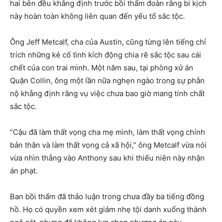
hai bên đều khẳng định trước bồi thẩm đoàn rằng bi kịch
này hoàn toàn không liên quan đến yếu tố sắc tộc.
Ông Jeff Metcalf, cha của Austin, cũng từng lên tiếng chỉ
trích những kẻ cố tình kích động chia rẽ sắc tộc sau cái
chết của con trai mình. Một năm sau, tại phòng xử án
Quận Collin, ông một lần nữa nghẹn ngào trong sự phẫn
nộ khẳng định rằng vụ việc chưa bao giờ mang tính chất
sắc tộc.
“Cậu đã làm thất vọng cha mẹ mình, làm thất vọng chính
bản thân và làm thất vọng cả xã hội,” ông Metcalf vừa nói
vừa nhìn thẳng vào Anthony sau khi thiếu niên này nhận
án phạt.
Ban bồi thẩm đã thảo luận trong chưa đầy ba tiếng đồng
hồ. Họ có quyền xem xét giảm nhẹ tội danh xuống thành