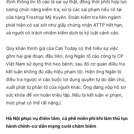
định thông tin tố cáo là sai sự thật, đồng thời phối hợp lực
lượng chức năng kiểm tra, xử lý các sai phạm nếu có tại
cửa hàng Freshop Mỹ Xuyên. Đoàn kiểm tra liên ngành
phát hiện có sai sót như giấy chứng nhận ATTP hết hạn,
và người có trách nhiệm kiểm dịch bị kỷ luật cảnh cáo.
Qúy khán thính giả của Cali Today có thể hiểu sự việc
gồm hai giai đoạn: đầu tiên, ông Ngân tố cáo công ty CP
Việt Nam sử dụng thịt heo bệnh; sau đó cơ quan điều tra
kết luận không đủ dấu hiệu phạm tội. Hiện ông Ngân bị
điều tra ngược vì cáo buộc lợi dụng quyền tự do dân chủ,
xuất phát từ phản tố của người khác. Ông đang nộp hồ sơ
sức khỏe để xin hoãn triệu tập. Nếu bị kết luận vi phạm,
mức phạt có thể rất nặng./.
Hà Nội phục vụ điểm tâm, cà phê miễn phí khi làm thủ tục
hành chính-cư dân mạng cười châm biếm