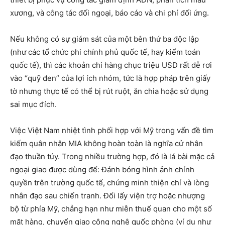
xương, và công tác đối ngoại, báo cáo và chi phí đối ứng.
Nếu không có sự giám sát của một bên thứ ba độc lập
(như các tổ chức phi chính phủ quốc tế, hay kiểm toán
quốc tế), thì các khoản chi hàng chục triệu USD rất dễ rơi
vào “quỹ đen” của lợi ích nhóm, tức là hợp pháp trên giấy
tờ nhưng thực tế có thể bị rút ruột, ăn chia hoặc sử dụng
sai mục đích.
Việc Việt Nam nhiệt tình phối hợp với Mỹ trong vấn đề tìm
kiếm quân nhân MIA không hoàn toàn là nghĩa cử nhân
đạo thuần túy. Trong nhiều trường hợp, đó là lá bài mặc cả
ngoại giao được dùng để: Đánh bóng hình ảnh chính
quyền trên trường quốc tế, chứng minh thiện chí và lòng
nhân đạo sau chiến tranh. Đổi lấy viện trợ hoặc nhượng
bộ từ phía Mỹ, chẳng hạn như miễn thuế quan cho một số
mặt hàng, chuyển giao công nghệ quốc phòng (ví dụ như