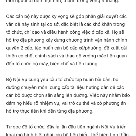
mỗi người đi đến một tỉnh, thành trong vòng 3 tháng.
Các cán bộ này được kỳ vọng sẽ góp phần giải quyết các
vấn đề nảy sinh tại cơ sở, đặc biệt là các khó khăn trong
tổ chức, chỉ đạo và điều hành công việc ở cấp xã. Họ sẽ
hỗ trợ địa phương xây dựng chương trình vận hành chính
quyền 2 cấp, tập huấn cán bộ cấp xã/phường, đề xuất cải
thiện cơ chế, chính sách và tháo gỡ vướng mắc liên quan
đến tổ chức bộ máy, biên chế và tiền lương.
Bộ Nội Vụ cũng yêu cầu tổ chức tập huấn bài bản, bồi
dưỡng chuyên môn, cung cấp tài liệu hướng dẫn để các
cán bộ được chọn sẵn sàng lên đường. Việc này nhằm bảo
đảm họ hiểu rõ nhiệm vụ, vai trò cụ thể và có phương án
hỗ trợ thực tiễn khi đến từng địa phương.
Từ góc độ tổ chức, đây là lần đầu tiên ngành Nội Vụ triển
khai mô hình biệt phái cán bộ tiêu biểu, thể hiện tinh thần