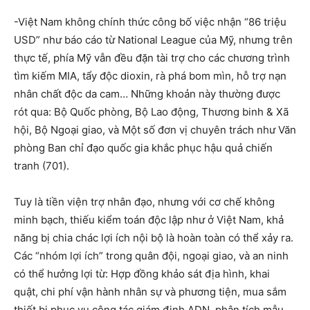
-Việt Nam không chính thức công bố việc nhận “86 triệu
USD” như báo cáo từ National League của Mỹ, nhưng trên
thực tế, phía Mỹ vẫn đều đặn tài trợ cho các chương trình
tìm kiếm MIA, tẩy độc dioxin, rà phá bom mìn, hỗ trợ nạn
nhân chất độc da cam… Những khoản này thường được
rót qua: Bộ Quốc phòng, Bộ Lao động, Thương binh & Xã
hội, Bộ Ngoại giao, và Một số đơn vị chuyên trách như Văn
phòng Ban chỉ đạo quốc gia khắc phục hậu quả chiến
tranh (701).
Tuy là tiền viện trợ nhân đạo, nhưng với cơ chế không
minh bạch, thiếu kiểm toán độc lập như ở Việt Nam, khả
năng bị chia chác lợi ích nội bộ là hoàn toàn có thể xảy ra.
Các “nhóm lợi ích” trong quân đội, ngoại giao, và an ninh
có thể hưởng lợi từ: Hợp đồng khảo sát địa hình, khai
quật, chi phí vận hành nhân sự và phương tiện, mua sắm
thiết bị phục vụ công tác giám định ADN, phân tích mẫu