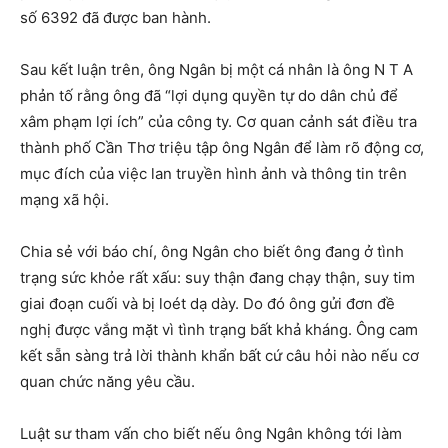
số 6392 đã được ban hành.
Sau kết luận trên, ông Ngân bị một cá nhân là ông N T A
phản tố rằng ông đã “lợi dụng quyền tự do dân chủ để
xâm phạm lợi ích” của công ty. Cơ quan cảnh sát điều tra
thành phố Cần Thơ triệu tập ông Ngân để làm rõ động cơ,
mục đích của việc lan truyền hình ảnh và thông tin trên
mạng xã hội.
Chia sẻ với báo chí, ông Ngân cho biết ông đang ở tình
trạng sức khỏe rất xấu: suy thận đang chạy thận, suy tim
giai đoạn cuối và bị loét dạ dày. Do đó ông gửi đơn đề
nghị được vắng mặt vì tình trạng bất khả kháng. Ông cam
kết sẵn sàng trả lời thành khẩn bất cứ câu hỏi nào nếu cơ
quan chức năng yêu cầu.
Luật sư tham vấn cho biết nếu ông Ngân không tới làm