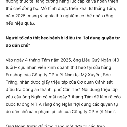
huống thực tế, tăng cường năng lực cấp xã và hoàn thiện
thể chế đồng bộ. Mô hình được triển khai từ tháng Tám,
năm 2025, mang ý nghĩa thử nghiệm có thể nhân rộng
nếu hiệu quả./.
Người tố cáo thịt heo bệnh bị điều tra “lợi dụng quyền tự
do dân chủ”
Vào ngày 4 tháng Tám năm 2025, ông Liễu Quý Ngân (40
tuổi)- cựu nhân viên kinh doanh thịt heo tại cửa hàng
Freshop của Công ty CP Việt Nam tại Mỹ Xuyên, Sóc
Trăng, nhận được giấy triệu tập của Cơ quan Cảnh sát
điều tra Công an thành phố Cần Thơ. Nội dung triệu tập
yêu cầu ông Ngân có mặt ngày 7 tháng Tám để làm rõ cáo
buộc từ ông N T A rằng ông Ngân “lợi dụng các quyền tự
do dân chủ xâm phạm lợi ích của Công ty CP Việt Nam”.
Ông Ngân trước đó từng đăng một đơn tố cáo trên