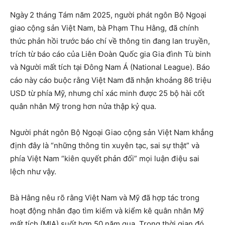
Ngày 2 tháng Tám năm 2025, người phát ngôn Bộ Ngoại
giao cộng sản Việt Nam, bà Phạm Thu Hằng, đã chính
thức phản hồi trước báo chí về thông tin đang lan truyền,
trích từ báo cáo của Liên Đoàn Quốc gia Gia đình Tù binh
và Người mất tích tại Đông Nam Á (National League). Báo
cáo này cáo buộc rằng Việt Nam đã nhận khoảng 86 triệu
USD từ phía Mỹ, nhưng chỉ xác minh được 25 bộ hài cốt
quân nhân Mỹ trong hơn nửa thập kỷ qua.
Người phát ngôn Bộ Ngoại Giao cộng sản Việt Nam khẳng
định đây là “những thông tin xuyên tạc, sai sự thật” và
phía Việt Nam “kiên quyết phản đối” mọi luận điệu sai
lệch như vậy.
Bà Hằng nêu rõ rằng Việt Nam và Mỹ đã hợp tác trong
hoạt động nhân đạo tìm kiếm và kiểm kê quân nhân Mỹ
mất tích (MIA) suốt hơn 50 năm qua. Trong thời gian đó,