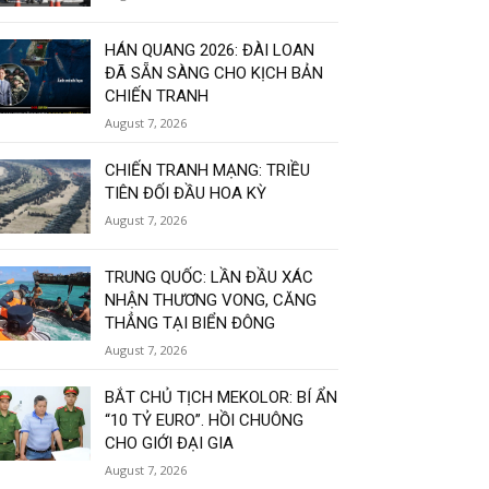
HÁN QUANG 2026: ĐÀI LOAN
ĐÃ SẴN SÀNG CHO KỊCH BẢN
CHIẾN TRANH
August 7, 2026
CHIẾN TRANH MẠNG: TRIỀU
TIÊN ĐỐI ĐẦU HOA KỲ
August 7, 2026
TRUNG QUỐC: LẦN ĐẦU XÁC
NHẬN THƯƠNG VONG, CĂNG
THẲNG TẠI BIỂN ĐÔNG
August 7, 2026
BẮT CHỦ TỊCH MEKOLOR: BÍ ẨN
“10 TỶ EURO”. HỒI CHUÔNG
CHO GIỚI ĐẠI GIA
August 7, 2026