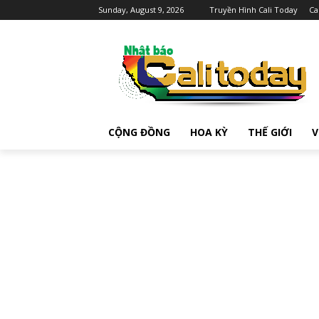
Sunday, August 9, 2026
Truyền Hình Cali Today
Ca
CỘNG ĐỒNG
HOA KỲ
THẾ GIỚI
V