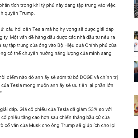
hân tích trong khi tỷ phú này đang tập trung vào việc
hính quyền Trump.
gửi câu hỏi đến Tesla mà họ hy vọng sẽ được giải đáp
g ty. Một vấn đề hàng đầu được các nhà đầu tư nêu ra
về sự tập trung của ông vào Bộ Hiệu quả Chính phủ của
ông có thể chuyển hướng năng lượng của mình sang
thời điểm nào đó anh ấy sẽ sớm từ bỏ DOGE và chính trị
 của Tesla mong muốn anh ấy sẽ ưu tiên lại phần lớn
”
giải đáp. Giá cổ phiếu của Tesla đã giảm 53% so với
i cổ phiếu tăng cao hơn sau chiến thắng bầu cử của
rò cố vấn của Musk cho ông Trump sẽ giúp ích cho lợi