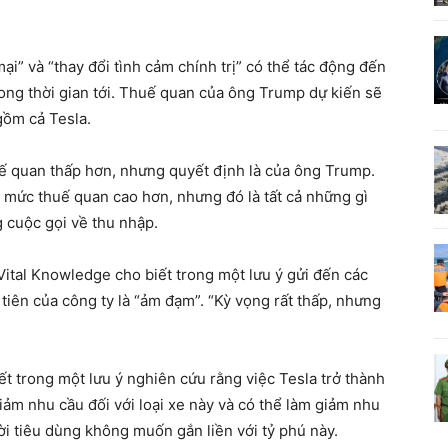
i” và “thay đổi tình cảm chính trị” có thể tác động đến
ong thời gian tới. Thuế quan của ông Trump dự kiến ​​sẽ
 gồm cả Tesla.
 quan thấp hơn, nhưng quyết định là của ông Trump.
ì mức thuế quan cao hơn, nhưng đó là tất cả những gì
g cuộc gọi về thu nhập.
Vital Knowledge cho biết trong một lưu ý gửi đến các
tiên của công ty là “ảm đạm”. “Kỳ vọng rất thấp, nhưng
t trong một lưu ý nghiên cứu rằng việc Tesla trở thành
ảm nhu cầu đối với loại xe này và có thể làm giảm nhu
ời tiêu dùng không muốn gắn liền với tỷ phú này.