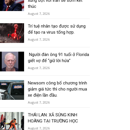
xung đột với Iran sẽ sớm kết
thúc
August 7, 2026
Trí tuệ nhân tạo được sử dụng
để tạo ra virus tổng hợp.
August 7, 2026
Người đàn ông 91 tuổi ở Florida
giết vợ để “giữ lời hứa”
August 7, 2026
Newsom công bố chương trình
giảm giá tức thì cho người mua
xe điện lần đầu.
August 7, 2026
THÁI LAN: XẢ SÚNG KINH
HOÀNG TẠI TRƯỜNG HỌC
August 7, 2026