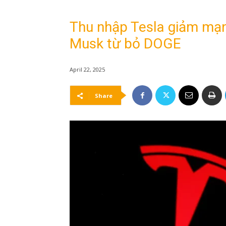
Thu nhập Tesla giảm mạn
Musk từ bỏ DOGE
April 22, 2025
Share