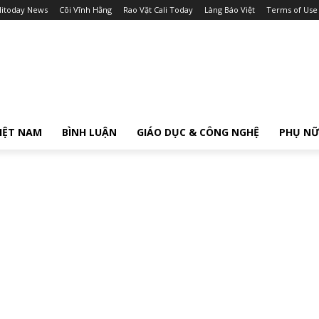
litoday News
Cõi Vĩnh Hằng
Rao Vặt Cali Today
Làng Báo Việt
Terms of Use
IỆT NAM
BÌNH LUẬN
GIÁO DỤC & CÔNG NGHỆ
PHỤ N