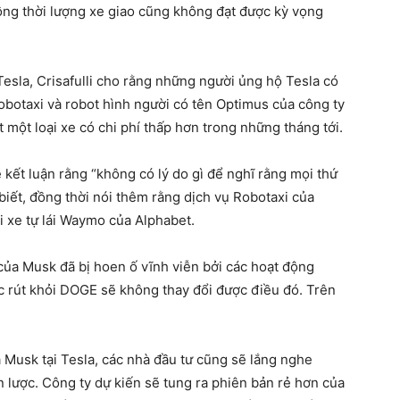
đồng thời lượng xe giao cũng không đạt được kỳ vọng
Tesla, Crisafulli cho rằng những người ủng hộ Tesla có
obotaxi và robot hình người có tên Optimus của công ty
 một loại xe có chi phí thấp hơn trong những tháng tới.
kết luận rằng “không có lý do gì để nghĩ rằng mọi thứ
 biết, đồng thời nói thêm rằng dịch vụ Robotaxi của
ai xe tự lái Waymo của Alphabet.
ủa Musk đã bị hoen ố vĩnh viễn bởi các hoạt động
iệc rút khỏi DOGE sẽ không thay đổi được điều đó. Trên
.
a Musk tại Tesla, các nhà đầu tư cũng sẽ lắng nghe
n lược. Công ty dự kiến ​​sẽ tung ra phiên bản rẻ hơn của