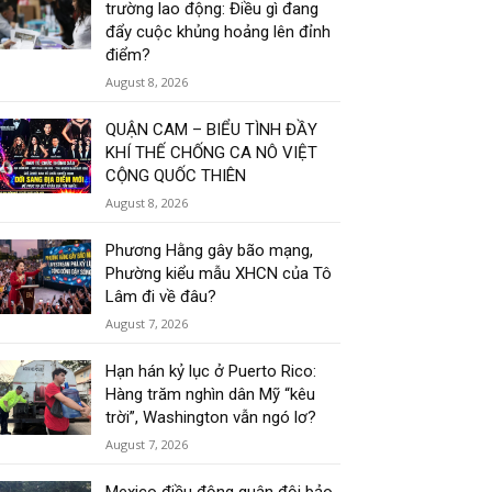
trường lao động: Điều gì đang
đẩy cuộc khủng hoảng lên đỉnh
điểm?
August 8, 2026
QUẬN CAM – BIỂU TÌNH ĐẦY
KHÍ THẾ CHỐNG CA NÔ VIỆT
CỘNG QUỐC THIÊN
August 8, 2026
Phương Hằng gây bão mạng,
Phường kiểu mẫu XHCN của Tô
Lâm đi về đâu?
August 7, 2026
Hạn hán kỷ lục ở Puerto Rico:
Hàng trăm nghìn dân Mỹ “kêu
trời”, Washington vẫn ngó lơ?
August 7, 2026