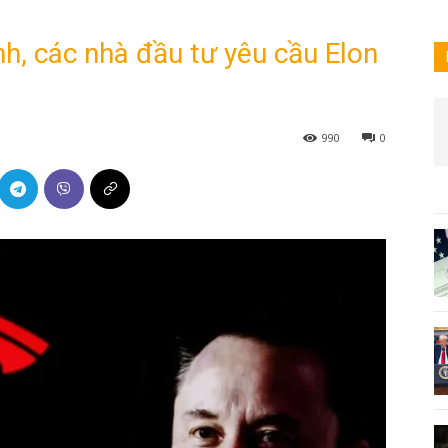
h, các nhà đầu tư yêu cầu Elon
990
0