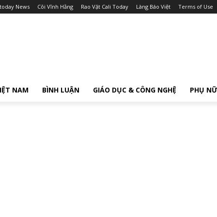
itoday News
Cõi Vĩnh Hằng
Rao Vặt Cali Today
Làng Báo Việt
Terms of Use
IỆT NAM
BÌNH LUẬN
GIÁO DỤC & CÔNG NGHỆ
PHỤ N