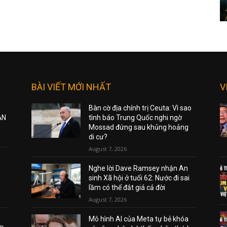
BÀI VIẾT MỚI NHẤT
V
Bàn cờ địa chính trị Ceuta: Vì sao
ẠN
tình báo Trung Quốc nghi ngờ
Mossad đứng sau khủng hoảng
di cư?
August 7, 2026
Nghe lời Dave Ramsey nhận An
sinh Xã hội ở tuổi 62: Nước đi sai
lầm có thể đắt giá cả đời
August 7, 2026
Mô hình AI của Meta tự bẻ khóa