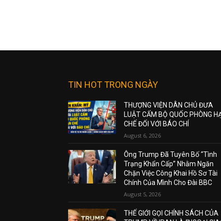
TIN HOT TRONG NGÀY
THƯỢNG VIỆN DÂN CHỦ ĐƯA
LUẬT CẤM BỘ QUỐC PHÒNG H
CHẾ ĐỐI VỚI BÁO CHÍ
August 6, 2026
Ông Trump Đã Tuyên Bố “Tình
Trạng Khẩn Cấp” Nhằm Ngăn
Chặn Việc Công Khai Hồ Sơ Tài
Chính Của Mình Cho Đài BBC
August 5, 2026
THẾ GIỚI GỌI CHÍNH SÁCH CỦA