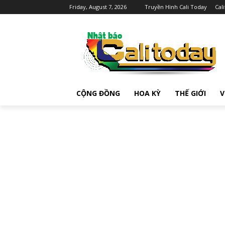
Friday, August 7, 2026
Truyền Hình Cali Today
Cal
CỘNG ĐỒNG
HOA KỲ
THẾ GIỚI
V