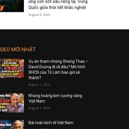
ứng cơn sốt sầu riêng tại Trung
Quốc giữa thời tiết khắc nghiệt
August 6, 2026
IDEO MỚI NHẤT
Vụ án tham nhũng Sheng Thao –
David Duong đi về đâu? Mô hình
XHCN của Tô Lâm bao giờ sẽ
thành?
August 5, 2026
Khủng hoảng kim cương vàng
Việt Nam
August 5, 2026
Bài toán kinh tế Việt Nam