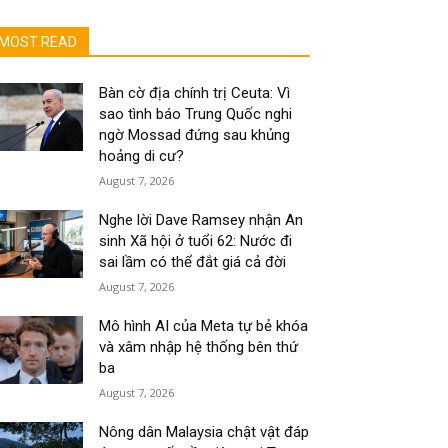
MOST READ
Bàn cờ địa chính trị Ceuta: Vì
sao tình báo Trung Quốc nghi
ngờ Mossad đứng sau khủng
hoảng di cư?
August 7, 2026
Nghe lời Dave Ramsey nhận An
sinh Xã hội ở tuổi 62: Nước đi
sai lầm có thể đắt giá cả đời
August 7, 2026
Mô hình AI của Meta tự bẻ khóa
và xâm nhập hệ thống bên thứ
ba
August 7, 2026
Nông dân Malaysia chật vật đáp