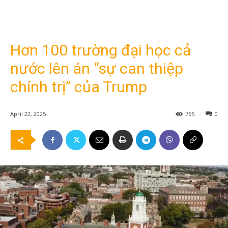
Hơn 100 trường đại học cả
nước lên án “sự can thiệp
chính trị” của Trump
April 22, 2025
765
0