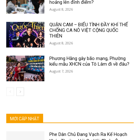
hoảng lên đỉnh điểm?
August 8, 2026
QUẬN CAM – BIỂU TÌNH ĐẦY KHÍ THẾ
CHỐNG CA NÔ VIỆT CỘNG QUỐC
THIÊN
August 8, 2026
Phương Hằng gây bão mạng, Phường
kiểu mẫu XHCN của Tô Lâm đi về đâu?
August 7, 2026
MỚI CẬP NHẬT
Phe Dân Chủ Đang Vạch Ra Kế Hoạch