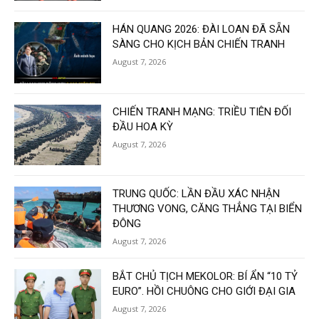
HÁN QUANG 2026: ĐÀI LOAN ĐÃ SẴN
SÀNG CHO KỊCH BẢN CHIẾN TRANH
August 7, 2026
CHIẾN TRANH MẠNG: TRIỀU TIÊN ĐỐI
ĐẦU HOA KỲ
August 7, 2026
TRUNG QUỐC: LẦN ĐẦU XÁC NHẬN
THƯƠNG VONG, CĂNG THẲNG TẠI BIỂN
ĐÔNG
August 7, 2026
BẮT CHỦ TỊCH MEKOLOR: BÍ ẨN “10 TỶ
EURO”. HỒI CHUÔNG CHO GIỚI ĐẠI GIA
August 7, 2026