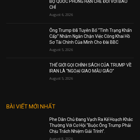
BỘ QUỐC PHÒNG HẠN CHẾ ĐỐI VỚI BÁO
CHÍ
August 6, 2026
Ông Trump Đã Tuyên Bố “Tình Trạng Khẩn
Cấp” Nhằm Ngăn Chặn Việc Công Khai Hồ
Sơ Tài Chính Của Mình Cho Đài BBC
August 5, 2026
THẾ GIỚI GỌI CHÍNH SÁCH CỦA TRUMP VỀ
IRAN LÀ “NGOẠI GIAO MẪU GIÁO”
August 5, 2026
BÀI VIẾT MỚI NHẤT
Phe Dân Chủ Đang Vạch Ra Kế Hoạch Khác
Thường Với Cơ Hội “Buộc Ông Trump Phải
Chịu Trách Nhiệm Giải Trình”.
August 8, 2026