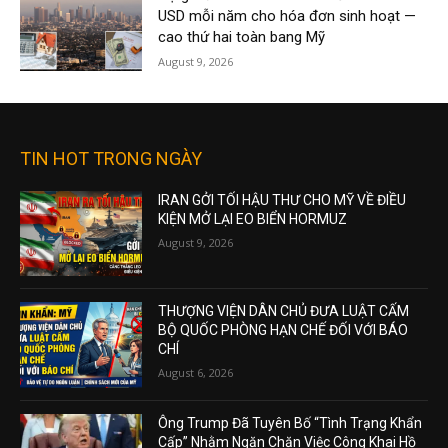
USD mỗi năm cho hóa đơn sinh hoạt —
cao thứ hai toàn bang Mỹ
August 9, 2026
TIN HOT TRONG NGÀY
IRAN GỞI TỐI HẬU THƯ CHO MỸ VỀ ĐIỀU
KIỆN MỞ LẠI EO BIỂN HORMUZ
August 9, 2026
THƯỢNG VIỆN DÂN CHỦ ĐƯA LUẬT CẤM
BỘ QUỐC PHÒNG HẠN CHẾ ĐỐI VỚI BÁO
CHÍ
August 6, 2026
Ông Trump Đã Tuyên Bố “Tình Trạng Khẩn
Cấp” Nhằm Ngăn Chặn Việc Công Khai Hồ