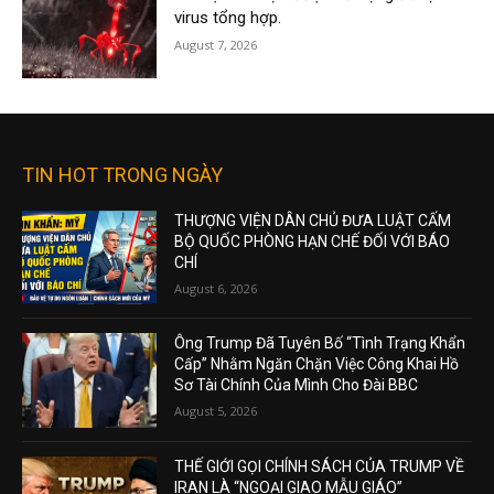
virus tổng hợp.
August 7, 2026
TIN HOT TRONG NGÀY
THƯỢNG VIỆN DÂN CHỦ ĐƯA LUẬT CẤM
BỘ QUỐC PHÒNG HẠN CHẾ ĐỐI VỚI BÁO
CHÍ
August 6, 2026
Ông Trump Đã Tuyên Bố “Tình Trạng Khẩn
Cấp” Nhằm Ngăn Chặn Việc Công Khai Hồ
Sơ Tài Chính Của Mình Cho Đài BBC
August 5, 2026
THẾ GIỚI GỌI CHÍNH SÁCH CỦA TRUMP VỀ
IRAN LÀ “NGOẠI GIAO MẪU GIÁO”