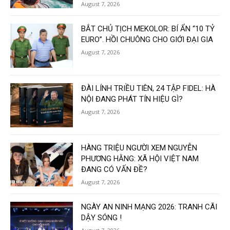
August 7, 2026
BẮT CHỦ TỊCH MEKOLOR: BÍ ẨN “10 TỶ
EURO”. HỒI CHUÔNG CHO GIỚI ĐẠI GIA
August 7, 2026
ĐÀI LÍNH TRIỀU TIÊN, 24 TẬP FIDEL: HÀ
NỘI ĐANG PHÁT TÍN HIỆU GÌ?
August 7, 2026
HÀNG TRIỆU NGƯỜI XEM NGUYỄN
PHƯƠNG HẰNG: XÃ HỘI VIỆT NAM
ĐANG CÓ VẤN ĐỀ?
August 7, 2026
NGÀY AN NINH MẠNG 2026: TRANH CÃI
DẬY SÓNG !