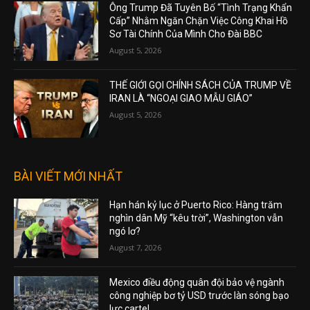
Ông Trump Đã Tuyên Bố “Tình Trạng Khẩn
Cấp” Nhằm Ngăn Chặn Việc Công Khai Hồ
Sơ Tài Chính Của Mình Cho Đài BBC
August 5, 2026
THẾ GIỚI GỌI CHÍNH SÁCH CỦA TRUMP VỀ
IRAN LÀ “NGOẠI GIAO MẪU GIÁO”
August 5, 2026
BÀI VIẾT MỚI NHẤT
Hạn hán kỷ lục ở Puerto Rico: Hàng trăm
nghìn dân Mỹ “kêu trời”, Washington vẫn
ngó lơ?
August 7, 2026
Mexico điều động quân đội bảo vệ ngành
công nghiệp bơ tỷ USD trước làn sóng bạo
lực cartel