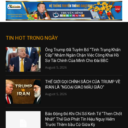
TIN HOT TRONG NGÀY
Ông Trump Đã Tuyên Bố “Tình Trạng Khẩn
Cấp” Nhằm Ngăn Chặn Việc Công Khai Hồ
Sơ Tài Chính Của Mình Cho Đài BBC
August 5, 2026
THẾ GIỚI GỌI CHÍNH SÁCH CỦA TRUMP VỀ
IRAN LÀ “NGOẠI GIAO MẪU GIÁO”
August 5, 2026
Báo Động Đỏ Khi Chỉ Số Kinh Tế “Then Chốt
Nhất” Thế Giới Phát Tín Hiệu Nguy Hiểm
Trước Thềm bầu Cử Giữa Kỳ