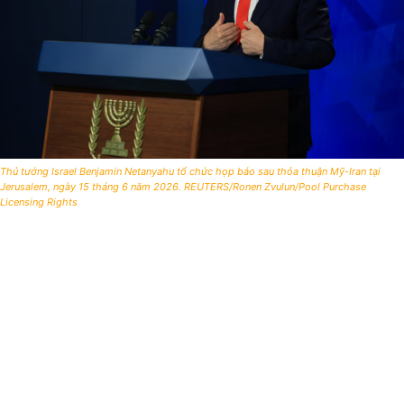
Thủ tướng Israel Benjamin Netanyahu tổ chức họp báo sau thỏa thuận Mỹ-Iran tại
Jerusalem, ngày 15 tháng 6 năm 2026. REUTERS/Ronen Zvulun/Pool Purchase
Licensing Rights