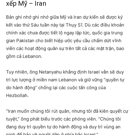
xếp Mỹ – Iran
Bản ghi nhớ ghi nhớ giữa Mỹ và Iran dự kiến sẽ được ký
kết vào thứ Sáu tuần này tại Thụy Sĩ. Dù các điều khoản
chính xác chưa được tiết lộ ngay lập tức, quốc gia trung
gian Pakistan cho biết hiệp ước yêu cầu chấm dứt vĩnh
viễn các hoạt động quân sự trên tất cả các mặt trận, bao
gồm cả Lebanon.
Tuy nhiên, ông Netanyahu khẳng định Israel vẫn sẽ duy
trì lực lượng ở miền nam Lebanon và giữ vững “quyền tự
do hành động” chống lại các cuộc tấn công của
Hezbollah.
“Iran muốn chúng tôi rút quân, nhưng tôi đã kiên quyết cự
tuyệt,” ông phát biểu trước các phóng viên. “Chúng tôi
đang duy trì quyền tự do hành động và duy trì vùng an
ninh để bảo vệ người dân ở phía bắc Israel.”