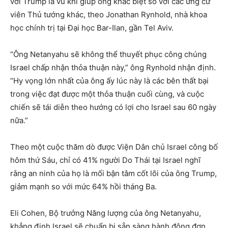
với Trump là vũ khí giúp ông khác biệt so với các ứng cử
viên Thủ tướng khác, theo Jonathan Rynhold, nhà khoa
học chính trị tại Đại học Bar-Ilan, gần Tel Aviv.
“Ông Netanyahu sẽ không thể thuyết phục công chúng
Israel chấp nhận thỏa thuận này,” ông Rynhold nhận định.
“Hy vọng lớn nhất của ông ấy lúc này là các bên thất bại
trong việc đạt được một thỏa thuận cuối cùng, và cuộc
chiến sẽ tái diễn theo hướng có lợi cho Israel sau 60 ngày
nữa.”
Theo một cuộc thăm dò được Viện Dân chủ Israel công bố
hôm thứ Sáu, chỉ có 41% người Do Thái tại Israel nghĩ
rằng an ninh của họ là mối bận tâm cốt lõi của ông Trump,
giảm mạnh so với mức 64% hồi tháng Ba.
Eli Cohen, Bộ trưởng Năng lượng của ông Netanyahu,
khẳng định Israel sẽ chuẩn bị sẵn sàng hành động đơn