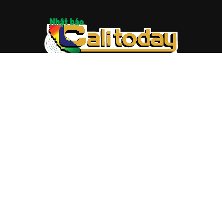
ABOUT US
Trang web
baocalitoday.com
là sản phẩm của Hệ Thống
Truyền Thông Cali Today
Tòa soạn: 1310 Tully Road #109, San Jose, CA 95122
Tel: (408) 482-6527
Contact us:
nam@baocalitoday.com