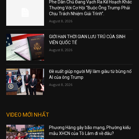
Phe Dân Chủ Đang Vạch Ra Kế Hoạch Khác
Thường Với Cơ Hội “Buộc Ông Trump Phải
Chịu Trách Nhiệm Giải Trình”.
August 8, 2026
GIỚI HẠN THỜI GIAN LƯU TRÚ CỦA SINH
VIÊN QUỐC TẾ
August 8, 2026
Đề xuất giúp người Mỹ làm giàu từ bùng nổ
AI của ông Trump
August 8, 2026
VIDEO MỚI NHẤT
Phương Hằng gây bão mạng, Phường kiểu
mẫu XHCN của Tô Lâm đi về đâu?