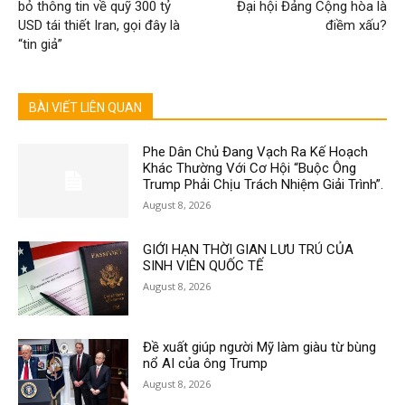
bỏ thông tin về quỹ 300 tỷ
Đại hội Đảng Cộng hòa là
USD tái thiết Iran, gọi đây là
điềm xấu?
“tin giả”
BÀI VIẾT LIÊN QUAN
Phe Dân Chủ Đang Vạch Ra Kế Hoạch
Khác Thường Với Cơ Hội “Buộc Ông
Trump Phải Chịu Trách Nhiệm Giải Trình”.
August 8, 2026
GIỚI HẠN THỜI GIAN LƯU TRÚ CỦA
SINH VIÊN QUỐC TẾ
August 8, 2026
Đề xuất giúp người Mỹ làm giàu từ bùng
nổ AI của ông Trump
August 8, 2026