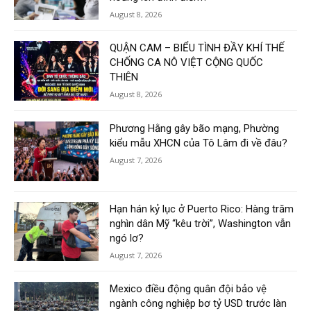
August 8, 2026
QUẬN CAM – BIỂU TÌNH ĐẦY KHÍ THẾ
CHỐNG CA NÔ VIỆT CỘNG QUỐC
THIÊN
August 8, 2026
Phương Hằng gây bão mạng, Phường
kiểu mẫu XHCN của Tô Lâm đi về đâu?
August 7, 2026
Hạn hán kỷ lục ở Puerto Rico: Hàng trăm
nghìn dân Mỹ “kêu trời”, Washington vẫn
ngó lơ?
August 7, 2026
Mexico điều động quân đội bảo vệ
ngành công nghiệp bơ tỷ USD trước làn