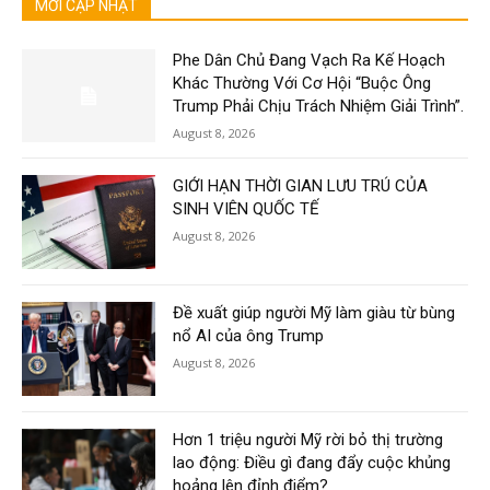
MỚI CẬP NHẬT
Phe Dân Chủ Đang Vạch Ra Kế Hoạch
Khác Thường Với Cơ Hội “Buộc Ông
Trump Phải Chịu Trách Nhiệm Giải Trình”.
August 8, 2026
GIỚI HẠN THỜI GIAN LƯU TRÚ CỦA
SINH VIÊN QUỐC TẾ
August 8, 2026
Đề xuất giúp người Mỹ làm giàu từ bùng
nổ AI của ông Trump
August 8, 2026
Hơn 1 triệu người Mỹ rời bỏ thị trường
lao động: Điều gì đang đẩy cuộc khủng
hoảng lên đỉnh điểm?