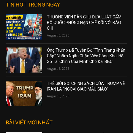
TIN HOT TRONG NGÀY
THƯỢNG VIỆN DÂN CHỦ ĐƯA LUẬT CẤM
BỘ QUỐC PHÒNG HẠN CHẾ ĐỐI VỚI BÁO
CHÍ
August 6, 2026
Ông Trump Đã Tuyên Bố “Tình Trạng Khẩn
Cấp” Nhằm Ngăn Chặn Việc Công Khai Hồ
Sơ Tài Chính Của Mình Cho Đài BBC
August 5, 2026
THẾ GIỚI GỌI CHÍNH SÁCH CỦA TRUMP VỀ
IRAN LÀ “NGOẠI GIAO MẪU GIÁO”
August 5, 2026
BÀI VIẾT MỚI NHẤT