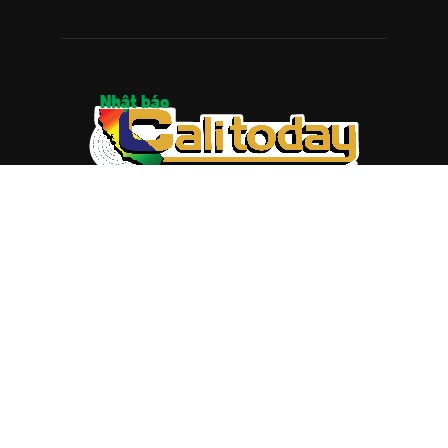
ABOUT US
Trang web
baocalitoday.com
là sản phẩm của Hệ Thống
Truyền Thông Cali Today
Tòa soạn: 1310 Tully Road #109, San Jose, CA 95122
Tel: (408) 482-6527
Contact us:
nam@baocalitoday.com