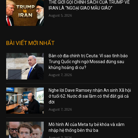
THẾ GIỚI GỌI CHÍNH SÁCH CỦA TRUMP VỀ
IRAN LÀ “NGOẠI GIAO MẪU GIÁO”
August 5, 2026
BÀI VIẾT MỚI NHẤT
Bàn cờ địa chính trị Ceuta: Vì sao tình báo
Trung Quốc nghi ngờ Mossad đứng sau
khủng hoảng di cư?
August 7, 2026
Nghe lời Dave Ramsey nhận An sinh Xã hội
ở tuổi 62: Nước đi sai lầm có thể đắt giá cả
đời
August 7, 2026
Mô hình AI của Meta tự bẻ khóa và xâm
nhập hệ thống bên thứ ba
August 7, 2026